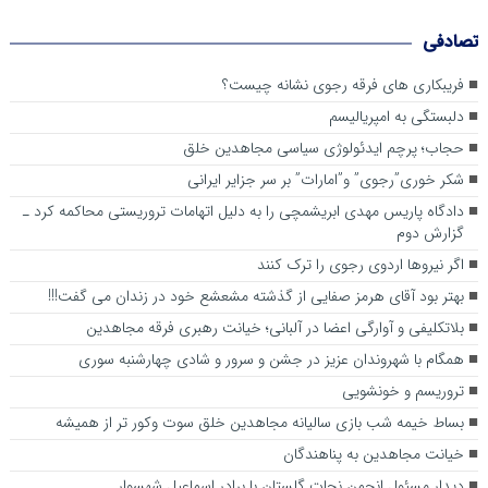
تصادفی
فریبکاری های فرقه رجوی نشانه چیست؟
دلبستگی به امپریالیسم
حجاب؛ پرچم ایدئولوژی سیاسی مجاهدین خلق
شکر خوری”رجوی” و”امارات” بر سر جزایر ایرانی
دادگاه پاریس مهدی ابریشمچی را به دلیل اتهامات تروریستی محاکمه کرد ـ
گزارش دوم
اگر نیروها اردوی رجوی را ترک کنند
بهتر بود آقای هرمز صفایی از گذشته مشعشع خود در زندان می گفت!!!
بلاتکلیفی و آوارگی اعضا در آلبانی؛ خیانت رهبری فرقه مجاهدین
همگام با شهروندان عزیز در جشن و سرور و شادی چهارشنبه سوری
تروريسم و خونشويي
بساط خیمه شب بازی سالیانه مجاهدین خلق سوت وکور تر از همیشه
خیانت مجاهدین به پناهندگان
دیدار مسئول انجمن نجات گلستان با برادر اسماعیل شهسوار