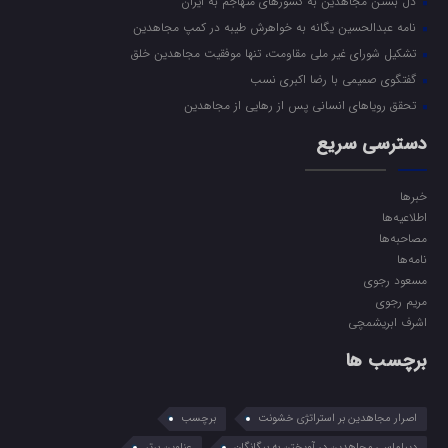
دل بستن مجاهدین به کشورهای متهاجم به ایران
نامه عبدالحسین یگانه به خواهرش طیبه در کمپ مجاهدین
تشکیل شورای غیر ملی مقاومت، تنها موفقیت مجاهدین خلق
گفتگوی صمیمی با رضا اکبری نسب
تحقق رویاهای انسانی پس از رهایی از مجاهدین
دسترسی سریع
خبرها
اطلاعیه‌ها
مصاحبه‌ها
نامه‌ها
مسعود رجوی
مریم رجوی
اشرف ابریشمچی
برچسب ها
اصرار مجاهدین بر استراتژی خشونت
برچسب
دیپلماسی مجاهدین در آویختن به بیگانگان
عناوین برتر