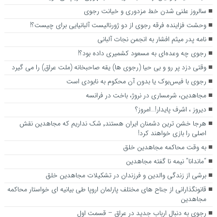
سالروز علنی شدن خط مزدوری و خیانت رجوی
وحشت فزاینده فرقه رجوی از دو ژورنالیست آلبانیایی برای چیست؟!
نامه پدر میثم افشار به انجمن نجات آلبانی
رجوی چه وعده‌ای به مسعود کشمیری داده بود؟!
وقتی دزد پر رو و بی حیا (رجوی ها) یقه صاحبخانه (ملت عراق) را می گیرد
رجوی با فیس‌بوک یا بدون آن محکوم به نابودی است
مجاهدین، شرم‎ساری در نروژ، باخت در فرانسه
ديروز ، اشرف پايدار!…امروز؟
هرجا خشن ترین دشمنان ایران هستند٬ شک نداریم که مجاهدین نقش
اصلی را بازی خواهند کرد!
به وقت محاکمه مجاهدین خلق
“ماندانا” نیمه نا گفته مجاهدین
برشی از زندگی والدین و فرزندان در تشکیلات مجاهدین خلق
قانونگذارانی از جناح های مختلف پارلمان اروپا طی بیانیه ای خواستار محاکمه
مجاهدین
رجوی به دنبال ارباب جدید در عراق – قسمت اول