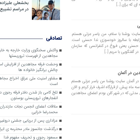
بخشعلی علیزاده 
 ای که برای […]
در مراسم تشییع 
ی
سایت روشنا با سلام، من یاسر عزتی هستم.
تصادفی
رابطه با سالروز خودسوزی ندا حسنی است.
ا حسنی یعنی فروغ در کنفرانسی که سازمان
واکنش سخنگوی وزارت خارجه به خا
ر گفتگویی با مریم […]
مجاهدین از فهرست تروریستها
وحشت فرقه مجاهدین از افزایش ام
چالش برانگیز خانواده ها
ین در آلمان
مشاور امنیت ملی عراق: اخراج مجا
 در آلمان سايت روشنا من یاسر عزتی هستم
است
 ماه پیش از قرارگاه اشرف فرار کردم و الان
تلخ کامی باز شدن دفتر فرقه رجوی در 
ن مدتی که در شهر کلن بودم اعضای مجاهدین
انفجارهای تروریستی بوستون
ملاقات اعضای انجمن نجات مازندران ب
محمدرضا خزایی
عزاداری پس از برپایی جشنی دروغین
درگذشت جانسوز مادر محترمه ی ابرا
مسعود رجوی و تحریف مفهوم فدا