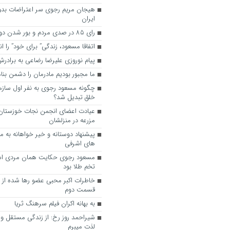
هیجان مریم رجوی سر اعتراضات بدو
ایران
رای 85 در صدی مردم و بور شدن دوباره رجوی
اتفاقا مسعود، زندگی” برای خود” را ا
پیام نوروزی علیرضا رضاعی به براد
ما مجبور بودیم مادرمان را دشمن بنا
چگونه مسعود رجوی به نفر اول ساز
خلق تبدیل شد؟
عیادت اعضای انجمن نجات خوزستان ا
مزرعه در منزلشان
های اشرفی
مسعود رجوی حکایت همان مردی اس
تخم طلا بود
خاطرات اکبر محبی عضو رها شده از
قسمت دوم
به ‌بهانه اکران فیلم سرهنگ ثریا
شیراحمد روز رخ: از زندگی مستقل و آ
لذت میبرم