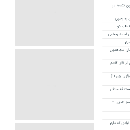
ن نتیجه در
نتخاب کرد
رش احمد رضاعی
میم
مان مجاهدین
ز اقای کاظم
پیشنهاد دوستانه و خیر خواهانه به مزقون چی (1)
ت که منتظر
 مجاهدین –
زادی که دارم