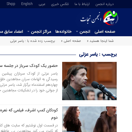
درباره انجمن
ارتباط با ما
تلکس خبری
عربي
English
Shqip
صفحه اصلی
انجمن
خانواده‌ها
مراکز انجمن
اعضاء سابق م
شما اینجا هستید »
صفحه اصلی »
برچسب زده شده با : یاسر عزتی
برچسب : یاسر عزتی
حضور یک کودک سرباز در جلسه سی
15 اسفند 1403
یاسر عزتی از کودک سربازان پیشین 
رسیدگی به اتهامات سران مجاهدین خلق ح
چهاردهم اسفندماه برگزار شد، یاسر عزت
از جوانی خود را در تشکیلات مجاهدین خل
کودکان کمپ اشرف، فیلمی که نعره 
15 بهمن 1402
دوم
در قسمت اول نوشتیم که سایت های کذا
که ثابت می کند مجاهدین بی عاطفه ه