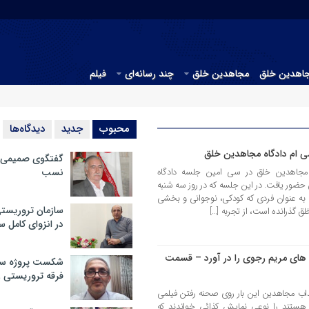
جاهدین خلق
مجاهدین خلق
چند رسانه‌ای
فیلم
محبوب
جدید
دیدگاه‌ها
 ام دادگاه مجاهدین خلق
گفتگوی صمیمی با
مجاهدین خلق در سی امین جلسه دادگاه
نسب
ضور یافت. در این جلسه که در روز سه شنبه
ی به عنوان فردی که کودکی، نوجوانی و بخشی
سازمان تروریست
ق گذرانده است، از تجربه […]
در انزوای کامل 
های مریم رجوی را در آورد – قسمت
شکست پروژه سیا
فرقه تروریستی 
ب مجاهدین این بار روی صحنه رفتن فیلمی
ستند را نوعی نمایش کذائی خواندند که