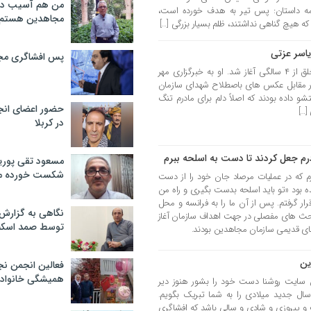
من هم آسیب دید
مه داستان: پس تیر به هدف خورده است،
مجاهدین هستم
ه هیچ گناهی نداشتند، ظلم بسیار بزرگی […]
اسر عزتی
پس افشاگری مج
آموزش های او در سازمان مجاهدین خلق از ۴ سالگی آغاز شد. او به خبرگزاری مهر
 در مقابل عکس های باصطلاح شهدای سازمان
و داده بودند که اصلاً دلم برای مادرم تنگ
حضور اعضای انج
[…]
در کربلا
درم جعل کردند تا دست به اسلحه ببرم
مسعود تقی پوریا
شکست خورده م
ز مادرم که در عملیات مرصاد جان خود را از دست
ده بود «تو باید اسلحه بدست بگیری و راه من
ار گرفتم. پس از آن ما را به فرانسه و محل
نگاهی به گزارش
 بحث های مفصلی در جهت اهداف سازمان آغاز
توسط صمد اسکن
رهای قدیمی سازمان مجاهدین بودند.
ین
فعالین انجمن نج
همیشگی خانواده
سایت روشنا دست خود را بشور هنوز دیر
ال جدید میلادی را به شما تبریک بگویم.
 و پیروزی و شادی و سالی باشد که افشاگری