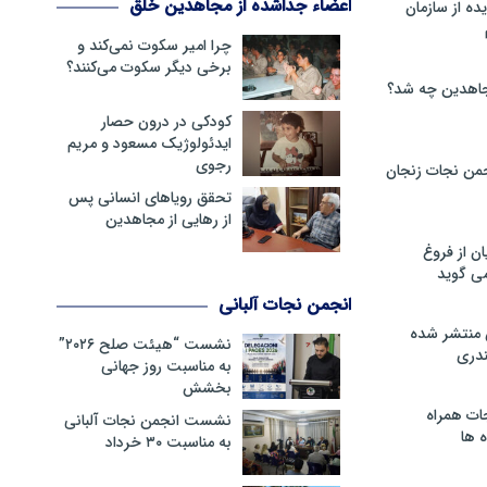
اعضاء جداشده از مجاهدین خلق
ه از سازمان
چرا امیر سکوت نمی‌کند و
برخی دیگر سکوت می‌کنند؟
اهدین چه شد؟
کودکی در درون حصار
ایدئولوژیک مسعود و مریم
رجوی
من نجات زنجان
تحقق رویاهای انسانی پس
از رهایی از مجاهدین
ن از فروغ
ی گوید
انجمن نجات آلبانی
 منتشر شده
نشست “هیئت صلح ۲۰۲۶”
دری
به مناسبت روز جهانی
بخشش
ات همراه
نشست انجمن نجات آلبانی
 ها
به مناسبت ۳۰ خرداد