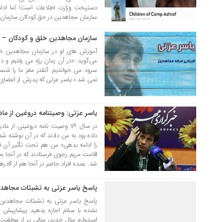
دستپخت وزارت اطلاعات است! اما ادا
سازمان مجاهدین در حق کودکان سازمان ک
سازمان مجاهدین خلق و کودکان – ی
15 شهریور 1399
می‌گوید: «در آن زمان رژه می رفتیم و
سرود می خواندیم. آنقدر مغز ما را شستش
نمی شد.» یاسر عزتی که پدرش از اعضای 
یاسر عزتی: وصیتنامه دروغین از ما
08 بهمن 1392
در سال ۷۶ وصیت نامه دروغینی ا
داده بود به من دادند که در آن نوشته ش
را ادامه بدهی» من هم تحت تأثیر آن قر
اقامت مریم رجوی فرستادند که در آنجا
شد. عمده افراد حاضر در آنجا هم از کاد
پاسخ یاسر عزتی به تشبثات مجاهد
13 دی 1384
پاسخ یاسر عزتی به تشبثات مجاهدین 
نشده با سلام اجازه بدهید پیشاپیش س
امیدوارم سال جدید، سالی پر از موفقیت