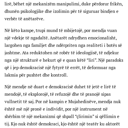
lirë, bëhet një mekanizëm manipulimi, duke përdorur frikën,
dhunën psikologjike dhe izolimin për të siguruar bindjen e
verbër të anëtarëve.
Në këto kampe, trupi mund të mbijetojë, por mendja vuan
një vdekje të ngadaltë. Anëtarët ndrydhen emocionalisht,
largohen nga familjet dhe ndërpriten nga realiteti i botës së
jashtme. Ata reduktohen në robër të ideologjisë, të ndjekur
nga një strukturë e hekurt që e quan këtë “liri”. Një paradoks
që i jep demokracisë një fytyrë të errët, të deformuar nga
lakmia për pushtet dhe kontroll.
Një mendje në duart e demokracisë duhet të jetë e lirë të
mendojë, të eksplorojë, të refuzojë dhe të pranojë sipas
vullnetit të saj. Por në kampin e Mujahedinëve, mendja nuk
është më një pronë e individit, por një instrument në
shërbim të një mekanizmi që shpall “çlirimin” si qëllimin e
tij. Kjo nuk është demokraci, kjo është një teatër ku aktorët