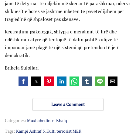
janë të detyruar të ndjekin një skenar të parashkruar, ndërsa
shikuesit e botës së jashtme mbeten të pavetëdijshëm për
tragjedinë që shpaloset pas skenave.
Keqtrajtimi psikologjik, shtypja e mendimit të lirë dhe
ndëshkimi i atyre që tentojnë të dalin jashtë kufijve të
imponuar janë plagë të një sistemi që pretendon të jetë
demokratik.
Brikela Sulollari
Leave a Comment
Categories:
Muxhahedin-e-Khalq
Tags:
Kampi Ashraf 3
,
Kulti terrorist MEK