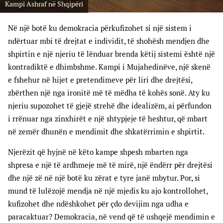
Kampi Ashraf në Shqipëri
Në një botë ku demokracia përkufizohet si një sistem i
ndërtuar mbi të drejtat e individit, të shohësh mendjen dhe
shpirtin e një njeriu të lënduar brenda këtij sistemi është një
kontradiktë e dhimbshme. Kampi i Mujahedinëve, një skenë
e fshehur në hijet e pretendimeve për liri dhe drejtësi,
zbërthen një nga ironitë më të mëdha të kohës sonë. Aty ku
njeriu supozohet të gjejë strehë dhe idealizëm, ai përfundon
i rrënuar nga zinxhirët e një shtypjeje të heshtur, që mbart
në zemër dhunën e mendimit dhe shkatërrimin e shpirtit.
Njerëzit që hyjnë në këto kampe shpesh mbarten nga
shpresa e një të ardhmeje më të mirë, një ëndërr për drejtësi
dhe një zë në një botë ku zërat e tyre janë mbytur. Por, si
mund të lulëzojë mendja në një mjedis ku ajo kontrollohet,
kufizohet dhe ndëshkohet për çdo devijim nga udha e
paracaktuar? Demokracia, në vend që të ushqejë mendimin e