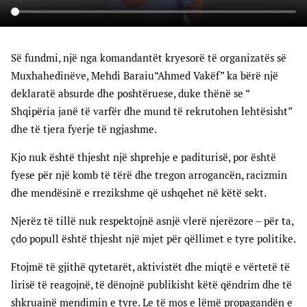
Së fundmi, një nga komandantët kryesorë të organizatës së
Muxhahedinëve, Mehdi Baraiu“Ahmed Vakëf” ka bërë një
deklaratë absurde dhe poshtëruese, duke thënë se “
Shqipëria janë të varfër dhe mund të rekrutohen lehtësisht”
dhe të tjera fyerje të ngjashme.
Kjo nuk është thjesht një shprehje e paditurisë, por është
fyese për një komb të tërë dhe tregon arrogancën, racizmin
dhe mendësinë e rrezikshme që ushqehet në këtë sekt.
Njerëz të tillë nuk respektojnë asnjë vlerë njerëzore – për ta,
çdo popull është thjesht një mjet për qëllimet e tyre politike.
Ftojmë të gjithë qytetarët, aktivistët dhe miqtë e vërtetë të
lirisë të reagojnë, të dënojnë publikisht këtë qëndrim dhe të
shkruajnë mendimin e tyre. Le të mos e lëmë propagandën e