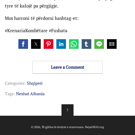
tyre të kalojë pa përgjigje.
Mos harroni të përdorni hashtag-et:
#KrenariaKombëtare #Fushata
Leave a Comment
Categories:
Shqiperi
Tags:
Nexhat Albania
↑
© 2026, Të gjitha të drejtat e rezervuara. NejatNGO.org