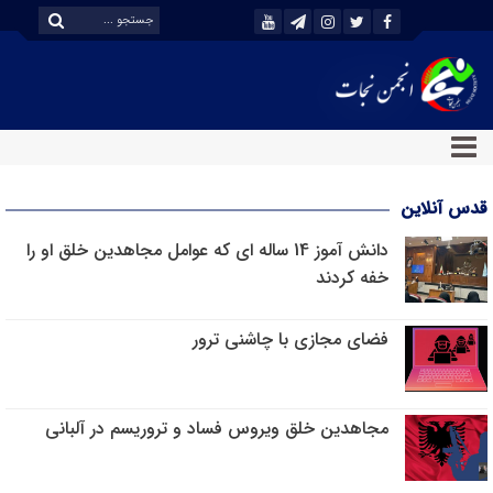
قدس آنلاین
دانش آموز 14 ساله ای که عوامل مجاهدین خلق او را
خفه کردند
فضای مجازی با چاشنی ترور
مجاهدین خلق ویروس فساد و تروریسم در آلبانی