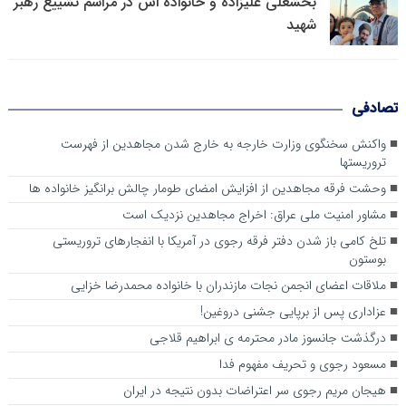
بخشعلی علیزاده و خانواده اش در مراسم تشییع رهبر
شهید
تصادفی
واکنش سخنگوی وزارت خارجه به خارج شدن مجاهدین از فهرست
تروریستها
وحشت فرقه مجاهدین از افزایش امضای طومار چالش برانگیز خانواده ها
مشاور امنیت ملی عراق: اخراج مجاهدین نزدیک است
تلخ کامی باز شدن دفتر فرقه رجوی در آمریکا با انفجارهای تروریستی
بوستون
ملاقات اعضای انجمن نجات مازندران با خانواده محمدرضا خزایی
عزاداری پس از برپایی جشنی دروغین!
درگذشت جانسوز مادر محترمه ی ابراهیم قلاجی
مسعود رجوی و تحریف مفهوم فدا
هیجان مریم رجوی سر اعتراضات بدون نتیجه در ایران