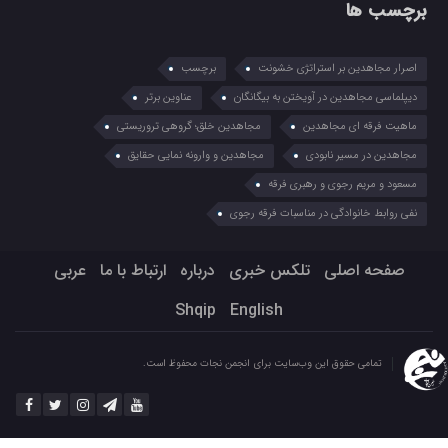
برچسب ها
اصرار مجاهدین بر استراتژی خشونت
برچسب
دیپلماسی مجاهدین در آویختن به بیگانگان
عناوین برتر
ماهیت فرقه ای مجاهدین
مجاهدین خلق؛ گروهی تروریستی
مجاهدین در مسیر نابودی
مجاهدین و وارونه نمایی حقایق
مسعود و مریم رجوی و رهبری فرقه
نفی روابط خانوادگی در مناسبات فرقه رجوی
صفحه اصلی
تلکس خبری
درباره
ارتباط با ما
عربي
Shqip
English
تمامی حقوق این وب‌سایت برای انجمن نجات محفوظ است.