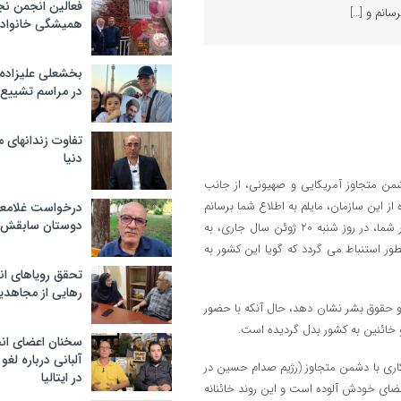
فعالین انجمن نج
سانم و […]
همیشگی خانواده
بخشعلی علیزاده 
در مراسم تشییع 
تفاوت زندانهای م
دنیا
من متجاوز آمریکایی و صهیونی، از جانب
 این سازمان، مایلم به اطلاع شما برسانم
درخواست غلامعلی
دوستان سابقش 
و قویا هشدار بدهم که برگزاری تجمع تبلیغی این سازمان تروریستی در کشور شما، در روز شنبه 20 ژوئن سال جاری، به
ر استنباط می گردد که گویا این کشور به
تحقق رویاهای ان
رهایی از مجاهدی
 و حقوق بشر نشان دهد، حال آنکه با حضور
 خائنین به کشور بدل گردیده است.
سخنان اعضای ان
آلبانی درباره لغ
کاری با دشمن متجاوز (رژیم صدام حسین در
در ایتالیا
ای خودش آلوده است و این روند خائنانه