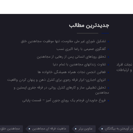
جدیدترین مطالب
تشکیل شورای غیر ملی مقاومت، تنها موفقیت مجاهدین خلق
گفتگوی صمیمی با رضا اکبری نسب
تحقق رویاهای انسانی پس از رهایی از مجاهدین
جات افراد
تفاوت زندانهای مجاهدین با تمام دنیا
 ارتباطات
فعالین انجمن نجات همراه همیشگی خانواده ها
انزوای اجباری؛ ابزار فرقه رجوی برای کنترل ذهن و پنهان کردن واقعیت
تحلیل تطبیقی ساز و کارهای کنترل روانی در فرقه جفری اپستین و
مجاهدین
فروغ جاویدان فرجام یک رویای جنون آمیز – قسمت پایانی
 آویختن به بیگانگان
عناوین برتر
ماهیت فرقه ای مجاهدین
مجاهدین خلق؛ 