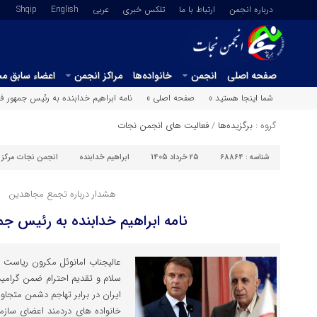
درباره انجمن
ارتباط با ما
تلکس خبری
عربي
English
Shqip
صفحه اصلی
انجمن
خانواده‌ها
مراکز انجمن
اعضاء سابق م
شما اینجا هستید »
صفحه اصلی »
نامه ابراهیم خدابنده به رئیس جمهور ف
گروه :
برگزیده‌ها
/
فعالیت های انجمن نجات
شناسه :
68864
25 خرداد 1405
ابراهیم خدابنده
انجمن نجات مرکز
هشدار درباره تجمع مجاهدین
نامه ابراهیم خدابنده به رئیس جم
سلام و تقدیم احترام ضمن گرام
ایران در برابر تهاجم دشمن متجاو
خانواده های دردمند اعضای ساز