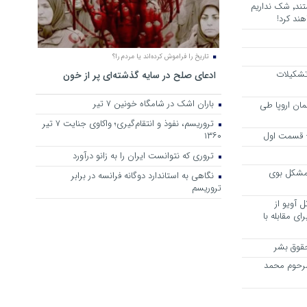
هرجا خشن ترین دشمنان ایران هستند٬ شک نداریم
ند کرد!
تاریخ را فراموش کرده‌اند یا مردم را؟
 تشکیلات
ادعای صلح در سایه گذشته‌ای پر از خون
باران اشک در شامگاه خونین 7 تیر
مان اروپا طی
تروریسم، نفوذ و انتقام‌گیری؛ واکاوی جنایت ۷ تیر
 – قسمت اول
۱۳۶۰
تروری که نتوانست ایران را به زانو درآورد
مشکل بوی
نگاهی به استاندارد دوگانه فرانسه در برابر
تروریسم
 آویو از
ی مقابله با
قوق بشر
مرحوم محمد