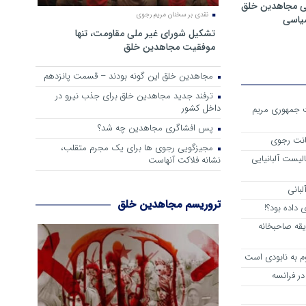
ی مجاهدین خلق
نقدی بر سخنان مریم رجوی
سیاسی
تشکیل شورای غیر ملی مقاومت، تنها
موفقیت مجاهدین خلق
مجاهدین خلق این گونه بودند – قسمت پانزدهم
ترفند جدید مجاهدین خلق برای جذب نیرو در
داخل کشور
ست جمهوری مریم
پس افشاگری مجاهدین چه شد؟
انت رجوی
مجیزگویی رجوی ها برای یک مجرم متقلب،
لیست آلبانیایی
نشانه فلاکت آنهاست
لبانی
تروریسم مجاهدین خلق
داده بود؟!
یقه صاحبخانه
م به نابودی است