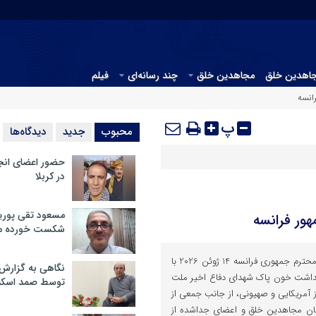
جاهدین خلق
مجاهدین خلق
چند رسانه‌ای
فیلم
رانسه
پ
محبوب
جدید
دیدگاه‌ها
حضور اعضای انج
در کربلا
مسعود تقی پوریا
هور فرانسه
شکست خورده م
عالیجناب امانوئل مکرون ریاست محترم جمهوری فرانسه 14 ژوئن 2026 با
نگاهی به گزارش
یداشت خون پاک شهدای دفاع اخیر ملت
توسط صمد اسکن
ز آمریکایی و صهیونی، از جانب جمعی از
مان مجاهدین خلق و اعضای جداشده از