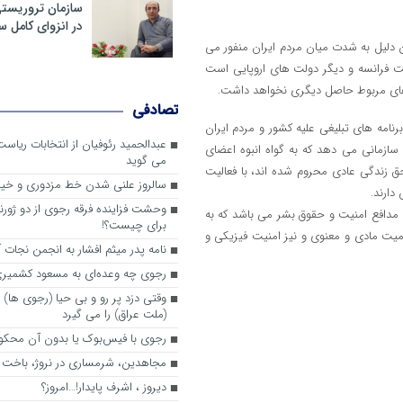
سازمان تروریست
در انزوای کامل 
 دلیل به شدت میان مردم ایران منفور می
لت فرانسه و دیگر دولت های اروپایی است
 های مربوط حاصل دیگری نخواهد داشت.
تصادفی
رنامه های تبلیغی علیه کشور و مردم ایران
عبدالحمید رئوفیان از انتخابات ریا
ازمانی می دهد که به گواه انبوه اعضای
می گوید
 زندگی عادی محروم شده اند، با فعالیت
سالروز علنی شدن خط مزدوری و خی
دارند.
وحشت فزاینده فرقه رجوی از دو ژورنا
مدافع امنیت و حقوق بشر می باشد که به
برای چیست؟!
روز از خاک فرانسه به تمامیت مادی و معنوی و نیز امنیت فیزیکی و
نامه پدر میثم افشار به انجمن نجات آ
رجوی چه وعده‌ای به مسعود کشمیری 
وقتی دزد پر رو و بی حیا (رجوی ها) 
(ملت عراق) را می گیرد
رجوی با فیس‌بوک یا بدون آن محکو
مجاهدین، شرم‎ساری در نروژ، باخت در فرانسه
ديروز ، اشرف پايدار!…امروز؟