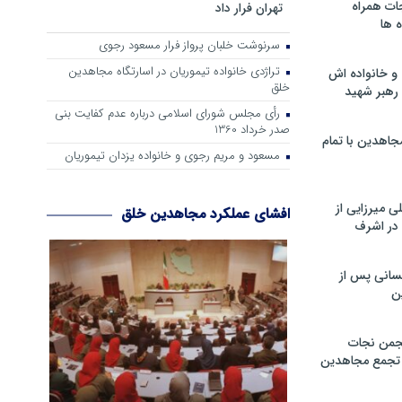
ات همراه
تهران فرار داد
 ها
سرنوشت خلبان پرواز فرار مسعود رجوی
تراژدی خانواده تیموریان در اسارتگاه مجاهدین
و خانواده اش
خلق
رهبر شهید
رأی مجلس شورای اسلامی درباره عدم كفایت بنی
صدر خرداد 1360
جاهدین با تمام
مسعود و مریم رجوی و خانواده یزدان تیموریان
 میرزایی از
افشای عملکرد مجاهدین خلق
در اشرف
سانی پس از
ن
جمن نجات
و تجمع مجاهدین