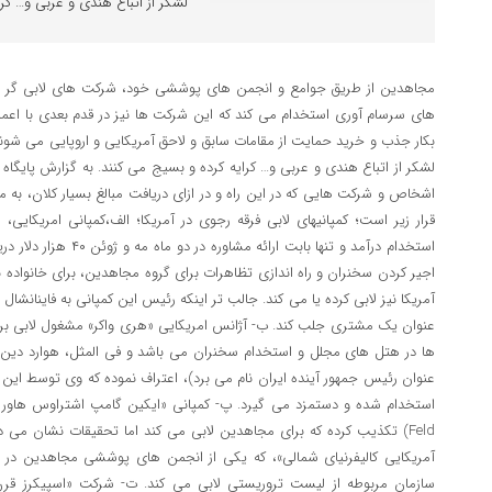
لشکر از اتباع هندی و عربی و… کرا
مجاهدین از طریق جوامع و انجمن های پوششی خود، شرکت های لابی گر و سخنرانان را با هدف مشخص و با هزینه های سرسام آوری استخدام می کند که این شرکت ها نیز در قدم بعدی با اعمال نفوذی که به ویژه در آمریکا دارند، دست بکار جذب و خرید حمایت از مقامات سابق و لاحق آمریکایی و اروپایی می شوند و یا برای همایشهای مریم رجوی، سیاهی لشکر از اتباع هندی و عربی و… کرایه کرده و بسیج می کنند. به گزارش پایگاه اطلاع رسانی هابیلیان فهرست کامل اسامی اشخاص و شرکت هایی که در این راه و در ازای دریافت مبالغ بسیار کلان، به مجاهدین خدمات مزدوری ارائه می دهند به قرار زیر است؛ کمپانیهای لابی فرقه رجوی در آمریکا؛ الف،کمپانی امریکایی، انگلیسی «براون لوید جیمز» که از ۲۰۱۱ به استخدام درآمد و تنها بابت ارائه مشاوره در دو ماه مه و ژوئن ۴۰ هزار دلار دریافت نمود. این شرکت علاوه بر لابی گری و اجیر کردن سخنران و راه اندازی تظاهرات برای گروه مجاهدین، برای خانواده بشار اسد و نیز برای عایشه قذافی در اروپا و آمریکا نیز لابی کرده یا می کند. جالب تر اینکه رئیس این کمپانی به فاینانشال تایمز گفته که مایل است (دولت) ایران را به عنوان یک مشتری جلب کند. ب- آژانس امریکایی «هری واکر» مشغول لابی برای مجاهدین و برگزاری جلسات و سخنرانی ها در هتل های مجلل و استخدام سخنران می باشد و فی المثل، هوارد دین (که در کنفرانس های مریم رجوی از وی به عنوان رئیس جمهور آینده ایران نام می برد)، اعتراف نموده که وی توسط این آژانس برای سخنرانی در جلسات مجاهدین استخدام شده و دستمزد می گیرد. پ- کمپانی «ایکین گامپ اشتراوس هاور اند فلد» (Akin Gump Strauss Hauer & Feld) تکذیب کرده که برای مجاهدین لابی می کند اما تحقیقات نشان می دهد که این شرکت توسط «جامعه ایرانی – آمریکایی کالیفرنیای شمالی»، که یکی از انجمن های پوششی مجاهدین در امریکا است، استخدام شده و برای خروج سازمان مربوطه از لیست تروریستی لابی می کند. ت- شرکت «اسپیکرز قرن ۲۱ » (۲۱st Century Speakers Inc) در پنسیلوانیا سخنران کرایه می دهد و همچنین برای لابی جهت خروج مجاهدین از لیست تروریستی و حمایت از مریم رجوی در امریکا توسط شورای ملی مقاومت استخدام شده است. شواهد حاکی است که این کمپانی برای تحلیلگران یک بانک فکری در واشنگتن جهت سخنرانی در کنفرانسی در ژنو،با پرداخت هزینه سفر و هتل و دستمزد ۱۰ هزار دلاری برای هر سخنران، دعوت نامه ارسال کرده است. ج- شرکت «اکزکیوتیو اکشن» (ExecutiveAction, LLC) متعلق به «کن لیوینگستون» است که در عین حال عضو «کمیته سیاست ایران» (به ریاست «ریموند تنتر» که برای حمایت و لابی مجاهدین تاسیس شده) می باشد. لیوینگستون از جنگ طلبان شناخته شده امریکا است و تا به حال چند گزارش در محکومیت موضع رسمی امریکا علیه مجاهدین ارائه داده است. شرکت وی همچنین تعدادی تجمع و کنفرانس در حمایت از سازمان در امریکا برگزار کرده است. این شرکت ها و جوامع پوششی مجاهدین، همچنین بسیج و استخدام سیاهی لشکر برای تظاهرات و گرد همایی های این فرقه را برعهده دارند. مانند مناسبتهای ۱۷ ژوئن در فرانسه که با پرداخت پول و سفر مجانی، چند هزار خارجی و یا پناهنده را اجیر کرده و یا تظاهرات اوت امسال در مقابل وزارت خارجه امریکا که رسانه ها از قول شرکت کنندگان خارجی گزارش دادند که اصلا راجع به موضوع تظاهرات بی خبر بوده و مابه ازای دریافت پول در تظاهرات شرکت کرده بودند. مقامات و سخنرانان استخدامی در امریکا که همگی مجبور به اعتراف شده اند که بابت هر سخنرانی در تجمعات مربوط به مجاهدین، علاوه بر هزینه های سفر و هتل درجه یک، پول دریافت می کنند. شامل این افراد می باشند: «جان بولتون، مایکل موکیسی، تام ریج، هوارد دین، باب فیلنر، تام تانکریدو، ژنرال جیمز جونز مشاور سابق امنیت ملی اوباما، ژنرال وسلی کلارک، ژنرال آنتونی زینی، ژنرال هیو شلتون، ژنرال پیتر پیس، ژنرال جیمز کاناوی، اندرو کارد، لوئیس فری، بیل ریچاردسون، لی همیلتون، رودی جولیانی، مایکل ریس (مشاور میت رامنی)، اد رندل، آنیتا مک براید، کراولی سخنگوی سابق وزارت خارجه امریکا و همچنین روسای سابق «سیا» جیمز وولسی، پورتر گاس و مایکل هیدن و… ناگفته نماند که مجاهدین در تبلیغات خود هیچ اسمی از «سیا» نمی برند.» یک مقام وزارت خارجه امریکا که به قراردادهای سخنرانی آشنا است به کریستین ساینس مانیتور توضیح داد که معمولاً به هر سخنران برای یک سخنرانی ۲۰ دقیقه ای ۲۰ هزار دلار پیش پرداخت می شود و علاوه بر هزینه سفر، ۲۵ هزار دلار هم در پایان کار پرداخت می گردد. یک دیپلمات سابق امریکایی به کریستین ساینس مانیتور گفت که وی برای سخنرانی در کنفرانس مجاهدین در پاریس در ازای مبلغ ۲۵ هزار دلار دعوت شده بود اما وی نپذیرفت. به وی گفته شد هزینه سخنرانی او توسط ایرانیان ثروتمند در اروپا پرداخت می شود و او مجبور نیست اسمی از سازمان مجاهدین ببرد و می تواند فقط در مورد مسائل کلی حقوق بشری در ایران سخنرانی کند. با این وجود وی این دعوت را رد کرد. الیوت آبرامز مشاور سابق کاخ سفید در زمان جرج بوش جزو شخصیتهایی بود که دعوت برای سخنرانی در کنفرانسها و همایشهای وابسته به مجاهدین را رد کرد و به بی بی سی گفت کماکان مجاهدین در لیست تروریستی قرار دارند و دریافت پول برای حمایت از آنها نگران کننده است. کراولی سخنگوی سابق وزارت خارجه امریکا اذعان داشت که برای سخنرانی در جلسه مجاهدین پول دریافت کرده اما تاکید نمود که وی در سخنان خود محتاط بوده و سخنی از خروج سازمان از لیست تروریستی به میان نیاورده است. بسیاری از مقامات پیشین و سخنرانان، اطلاعی در مورد مجاهدین ندارند و حتی سخنرانی آنها را سازمان تهیه کرده و به آنها می دهد و عملاً برای یک سخنرانی چند دقیقه ای از پیش تدوین شده، پول هنگفتی به جیب می زنند به صورتی که به طنز گفته می شود که «سازمان مجاهدین منبع درآمد خوبی برای مقامات بازنشسته امریکایی شده است!». برای مثال، اد رندل فرماندار سابق پنسیلوانیا، ابتدا نپذیرفت در مورد موضوع مجاهدین که هیچ نمی داند سخنرانی کند و گفت من صلاحیت آنرا ندارم. اما طی چند روز سازمان برای وی یک متن سخنرانی تهیه کرده و او صبح همان روز برای سخنرانی آماده شد و ۲۰ هزار دلار ناقابل به جیب زد!. لی همیلتون رئیس مشترک سابق کمیسیون ۱۱ سپتامبر ضمن تایید اینکه پول خوبی بابت سخنرانی دریافت کرده طرح ۱۰ ماده ای مریم رجوی را تایید کرد اما افزود: این طرح فقط روی کاغذ است… آیا واقعا مجاهدین به آن عمل می کنند؟ رسانه های غربی مانند بی بی سی، فاینانشال تایمز و کریستین ساینس مانیتور اعتراف شخص پاتریک کندی مبنی بر اینکه وی برای هر سخنرانی مبلغ ۲۵ هزار دلار دریافت کرده را منعکس کرده اند، هر چند ابتدا وی منکر آن بود. علاوه بر اینها، آگهی های تمام صفحه مجاهدین در روزنامه های نیویورک تایمز و واشینگتن پست هر کدام بالغ بر ۱۷۵ هزار دلار مخارج دارد. کرایه سالنها و هتلهای مجلل برای برگزاری این جلسات و کنفرانسها هم بسیار هنگفت است. برآورد شده که هر جلسه با ۱۰ سخنران استخدامی حداقل ۵۰۰ هزار دلار هزینه در بر دارد. لابی فرقه رجوی در پارلمان اروپا فرقه رجوی طی سالیان گذشته با دغلکاری و دروغ پردازی در راهروهای پارلمان اروپا بدنبال جلب حمایت نمایندگان پارلمان بوده و همواره سعی نموده است با سوء استفاده از فضای آزاد و قدری هم بی در و پیکر این پارلمان، لابی مطمئنی را برای خود دست و پا نماید، در این مسیر توانسته است با خریدن تعدادی انگشت شمار از نمایندگان این پارلمان، دیدگاههای غلط و وارونه ای را در خصوص ماهیت فرقه به خورد سایر نمایندگان این پارلمان بدهد به نحوی که این دیدگاههای غلط و دروغین منجر به حذف نام این فرقه تروریست