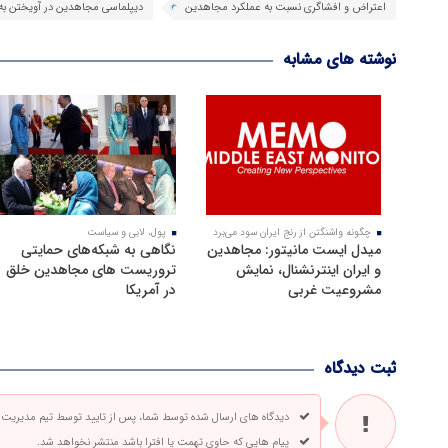
اعتراض و افشاگری نسبت به عملکرد مجاهدین
دیپلماسی مجاهدین در آویختن به 
نوشته های مشابه
چگونه واشنگتن از رنج ایران سود می‌برد
پول، لابی و سیاست
میدل ایست مانیتور: مجاهدین
نگاهی به شبکه‌های حمایتی
و ایران اینترنشنال، نمایش
تروریست های مجاهدین خلق
مشروعیت غربی
در آمریکا
ثبت دیدگاه
دیدگاه های ارسال شده توسط شما، پس از تایید توسط تیم مدیریت
پیام هایی که حاوی تهمت یا افترا باشد منتشر نخواهد شد.