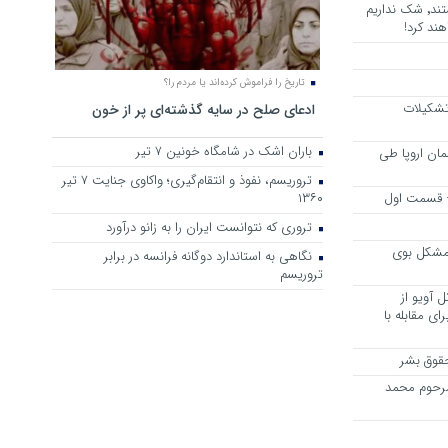
هرجا خشن ترین دشمنان ایران هستند٬ شک نداریم
ند کرد!
تاریخ را فراموش کرده‌اند یا مردم را؟
 تشکیلات
ادعای صلح در سایه گذشته‌ای پر از خون
باران اشک در شامگاه خونین 7 تیر
مان اروپا طی
تروریسم، نفوذ و انتقام‌گیری؛ واکاوی جنایت ۷ تیر
 – قسمت اول
۱۳۶۰
تروری که نتوانست ایران را به زانو درآورد
مشکل بوی
نگاهی به استاندارد دوگانه فرانسه در برابر
تروریسم
 آویو از
ی مقابله با
قوق بشر
مرحوم محمد