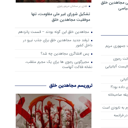
ی مجاهدین خلق
نقدی بر سخنان مریم رجوی
سیاسی
تشکیل شورای غیر ملی مقاومت، تنها
موفقیت مجاهدین خلق
مجاهدین خلق این گونه بودند – قسمت پانزدهم
ترفند جدید مجاهدین خلق برای جذب نیرو در
داخل کشور
ست جمهوری مریم
پس افشاگری مجاهدین چه شد؟
انت رجوی
مجیزگویی رجوی ها برای یک مجرم متقلب،
لیست آلبانیایی
نشانه فلاکت آنهاست
لبانی
تروریسم مجاهدین خلق
داده بود؟!
یقه صاحبخانه
م به نابودی است