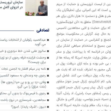
سازمان تروریست
در انزوای کامل 
تصادفی
عبدالحمید رئوفیان از انتخابات ریا
می گوید
سالروز علنی شدن خط مزدوری و خی
وحشت فزاینده فرقه رجوی از دو ژورنا
برای چیست؟!
نامه پدر میثم افشار به انجمن نجات آ
رجوی چه وعده‌ای به مسعود کشمیری 
وقتی دزد پر رو و بی حیا (رجوی ها) 
(ملت عراق) را می گیرد
رجوی با فیس‌بوک یا بدون آن محکو
مجاهدین، شرم‎ساری در نروژ، باخت در فرانسه
ديروز ، اشرف پايدار!…امروز؟