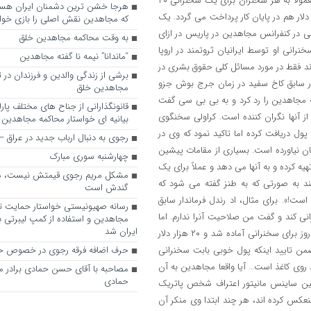
که مجاهدین نقش اصلی را بازی خواه
به وقت محاکمه مجاهدین خلق
“ماندانا” نیمه نا گفته مجاهدین
برشی از زندگی والدین و فرزندان در
مجاهدین خلق
قانونگذارانی از جناح های مختلف پارل
بیانیه ای خواستار محاکمه مجاهدین
رجوی به دنبال ارباب جدید در عراق
چهارشنبه سوری مبارک
مشکل مریم رجوی قیمتش نیست، 
گندش است
رسانه صهیونیستی خواستار حمایت تل
مجاهدین و استفاده از کمپ لیبرتی برا
ایران شد
حرف اضافه فرقه رجوی در خصوص ح
مصاحبه با آقای حسن حمادی برادر 
حمادی