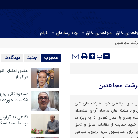
جاهدین خلق
مجاهدین خلق
چند رسانه‌ای
فیلم
 درشت مجاهدین
پ
محبوب
جدید
دیدگاه‌ها
حضور اعضای انج
در کربلا
 درشت مجاهدین
مسعود تقی پوریا
شکست خورده م
من های پوششی خود، شرکت های لابی
و با هزینه های سرسام آوری استخدام
نگاهی به گزارش
دم بعدی با اعمال نفوذی که به ویژه در
توسط صمد اسکن
 خرید حمایت از مقامات سابق و لاحق
یا برای همایشهای مریم رجوی، سیاهی