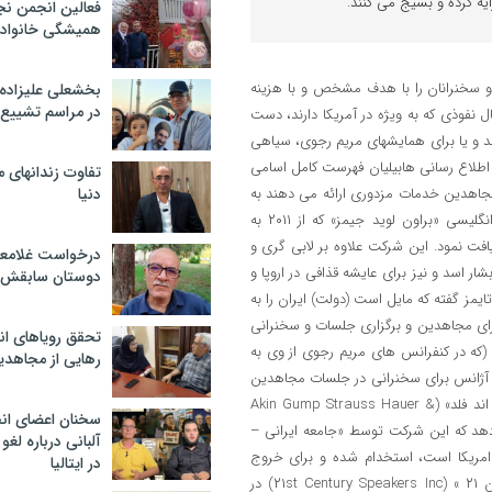
یه کرده و بسیج می کنند.
فعالین انجمن نج
همیشگی خانواده
ی از لیست سیاه پارلمان اروپا گردید. آلخو ویدال کوادراس و استراو استیونسون ظاهراً نمایندگان منتخب مردم اروپا در پارلمان اروپا هستند، اما واقعیت امر این است که این افراد اجیر شدگان فرقه رجوی می باشند که دغدغه ای جز بازار گرمی و استقبال از سرکردۀ فرقۀ تروریستی رجوی در محل ساختمان پارلمان و نیز برگزاری شوهای مسخره و بی محتوای مریم رجوی در سالنهای جانبی پارلمان ندارند. قلعه اورسوراواز در فرانسه که محل استقرار مریم رجوی و تنی چند از سران فرقه می باشد در حال حاضر و با توجه به اختفای مسعود رجوی بعنوان سر فرقه عمل می نماید، و بدنه این فرقه در قلعه اشرف در عراق مستقر می باشد که شامل عمده قوای فرقه می باشد، عمده قوایی که غالباً از طریق مغز شویی و اعمال روشهای فرقه ای از دنیای آزاد خارج قلعه به عمد دور نگه داشته شده اند. قطعاً چنین فرقه ای با داشتن ماهیت ایدئوژیکی و تروریستی که مبتنی بر عمل خصمانه ایدئولوژیک می باشد، برای ادامه حیات و نیز برای حفظ نیروهای مسخ شده خود در دنیای مترقی و متمایل به اندیشه و عمل غیرخصمانه، نیازمند لابیهایی می باشد که فاقد هر گونه ارزشهای انسانی بوده و بتوانند دیپلماسی دروغ و دغل و وارونه گویی را در جهت منافع فرقه در اروپا پیش ببرند. این لابی تروریستی در پارلمان اروپا، از طرفی بخاطر کمبود اطلاع نمایندگان از ماهیت فرقه رجوی و از طرف دیگر بخاطر سوء استفاده از روند و حقوق پارلمانی، علیرغم حمایت آشکار از قاتلین مردم ایران وعراق، با هیچ مقاومت قانونی، یا سئوال و تحقیقی از سوی مسئولین اروپایی مواجه نگردیده و کماکان آقایان استراو استیونسون و ویدال کوادراس بعنوان نمایندگان منتخب در پارلمان اروپا از موقعیتشان سوء استفاده کرده و در ازای دریافت بسته های دلار عملاً فرقه رجوی را در پارلمان اروپا نمایندگی می کنند. از دیگر لابیهای فرقه رجوی در اروپا می توان از لرد کربت، لرد آرچر، برایان بیدلی، پائولو کازاکا، دیوید ایمس و تنی چند دیگر از سیاست «مدار»ان و سیاست «نداران» اجاره ای دیگر نام برد. در اینجا این سئوال مطرح می شود که چرا و به چه دلیل مجاهدین در سال های اخیر به این تجارت کثیف متوسل شده و با صرف میلیون ها دلار به دنبال خرید حمایت لابیهای اروپایی و آمریکایی می باشد؟ بی شک دخیل بستن های رسوا و مشمئز کننده مریم رجوی بر آستان درماندگان اخلاق و اصول انسانی و نیز عرضه نمودن خود در بازار مکاره غرب، نتیجۀ بی ریشه بودن سازمان مجاهدین در ایران می باشد. به عبارتی این سازمان فاقد هرگونه پایگاه اجتماعی و جایگاه سیاسی در بستر اجتماعی و روند سیاسی ایران است. این سازمان بدلیل منفوریت در بین مردم ایران و حتی ایرانیان خارج از کشور، مسیر ذلت بار و سراسر خیانت لابی گری و اجاره کردن مقامات پیشین آمریکائی و اروپایی، آنهم با هزینه های هنگفت و چند صد میلیون دلاری را در پیش گرفته است تا شاید بتواند خلأ حمایت اجتماعی و سیاسی، که نهایتاً منجر به عدم مشروعیت و حاشیه نشینی آن خواهد شد، را پر نماید. رجوی بهتر از هرکسی می داند که مردم ایران خواهان او و فرقه اش نیستند و در هیچ شرایطی از او و اهداف نامشروع اش حمایت نخواهند کرد، لاجرم برای ادامه حیات ننگین و زالووار خود نیازمند یک حمایت بدل و قلابی می باشد، حمایتی که نه مبتنی بر اصول اخلاقی است و نه مبتنی بر اصول انقلابی، بلکه حمایتی برخاسته از تجارتی ننگین بنام لابیگری است، حمایتی که براحتی می توان در بازار خود فروشان سیاسی با دلار و یورو آنرا خریداری نمود و آنرا بر ویترین دکان دغل و دروغ آویخت و بنام حمایت خلق قهرمان به خریداران معلوم الحال قالب کرد. در مقابل، عدم شناخت کافی بعضی از سخنرانان نسبت به ماهیت فرقه رجوی، هم سویی بعضی از اهداف و اعمال سازمان با منافع سیاسی برخی شخصیتهای سیاسی و جنگ طلب اروپا و آمریکا، پرداخت پول زیاد از طرف فرقه به سخنرانان و باب شدن لابیگری بعنوان یک تجارت و شغل پر درآمد برای شخصیتهای سیاسی و اجتماعی از دور خارج شده در اروپا و آمریکا و… را نیز می توان از دلایل اقبال لابی کنندگان فرقه رجوی نام برد و در محورهای زیر مورد توجه قرار داد: اول: بسیاری از این افراد نه تنها شناخت دقیقی از ایدئولوژی واپسگرا و مستبدانۀ این فرقه ندارند بلکه برایشان ایدئولوژی و عملکرد ف
بخشعلی علیزاده 
در مراسم تشییع 
تفاوت زندانهای م
دنیا
درخواست غلامعلی
دوستان سابقش 
تحقق رویاهای ان
رهایی از مجاهدی
سخنان اعضای ان
آلبانی درباره لغ
در ایتالیا