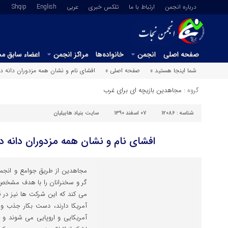
درباره انجمن
ارتباط با ما
تلکس خبری
عربي
English
Shqip
صفحه اصلی
انجمن
خانواده‌ها
مراکز انجمن
اعضاء سابق م
شما اینجا هستید »
صفحه اصلی »
افشای نام و نشان همه مزدوران دانه
گروه :
مجاهدین بازیچه ای برای غرب
شناسه :
12086
07 اسفند 1390
سایت بنیاد هابیلیان
افشای نام و نشان همه مزدوران دانه
مجاهدین از طریق جوامع و انج
گر و سخنرانان را با هدف مشخص 
می کند که این شرکت ها نیز در ق
آمریکا دارند، دست بکار جذب و
آمریکایی و اروپایی می شوند و 