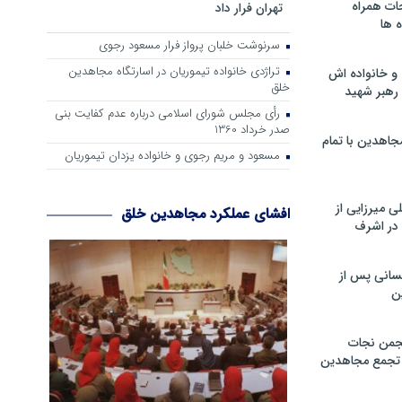
ات همراه
تهران فرار داد
 ها
سرنوشت خلبان پرواز فرار مسعود رجوی
تراژدی خانواده تیموریان در اسارتگاه مجاهدین
و خانواده اش
خلق
رهبر شهید
رأی مجلس شورای اسلامی درباره عدم كفایت بنی
صدر خرداد 1360
جاهدین با تمام
مسعود و مریم رجوی و خانواده یزدان تیموریان
 میرزایی از
افشای عملکرد مجاهدین خلق
در اشرف
سانی پس از
ن
جمن نجات
و تجمع مجاهدین