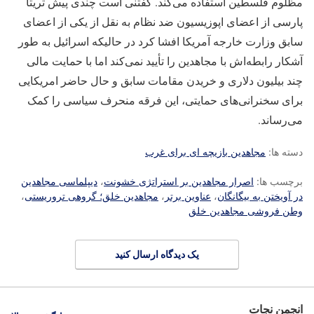
مظلوم فلسطین استفاده می‌کند. گفتنی است چندی پیش تریتا
پارسی از اعضای اپوزیسیون ضد نظام به نقل از یکی از اعضای
سابق وزارت خارجه آمریکا افشا کرد در حالیکه اسرائیل به طور
آشکار رابطه‌اش با مجاهدین را تأیید نمی‌کند اما با حمایت مالی
چند بیلیون دلاری و خریدن مقامات سابق و حال حاضر امریکایی
برای سخنرانی‌های حمایتی، این فرقه منحرف سیاسی را کمک
می‌رساند.
دسته ها:
مجاهدین بازیچه ای برای غرب
برچسب ها:
اصرار مجاهدین بر استراتژی خشونت
،
دیپلماسی مجاهدین
در آویختن به بیگانگان
،
عناوین برتر
،
مجاهدین خلق؛ گروهی تروریستی
،
وطن فروشی مجاهدین خلق
یک دیدگاه ارسال کنید
انجمن نجات