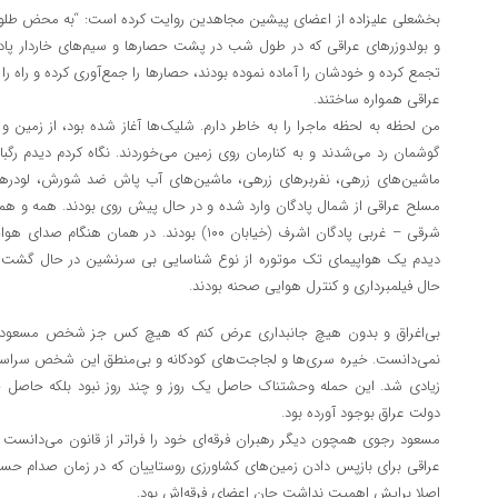
بخشعلی علیزاده از اعضای پیشین مجاهدین روایت کرده است: “به محض طلوع 
و بولدوزر‌های عراقی که در طول شب در پشت حصار‌ها و سیم‌های خاردار پا
تجمع کرده و خودشان را آماده نموده بودند، حصار‌ها را جمع‌آوری کرده و راه را 
عراقی همواره ساختند.
من لحظه به لحظه ماجرا را به خاطر دارم. شلیک‌ها آغاز شده بود، از زمین و زما
گوشمان رد می‌شدند و به کنارمان روی زمین می‌خوردند. نگاه کردم دیدم رگبار 
ماشین‌های زرهی، نفربر‌های زرهی، ماشین‌های آب پاش ضد شورش، لودر‌های 
مسلح عراقی از شمال پادگان وارد شده و در حال پیش روی بودند. همه و 
شرقی – غربی پادگان اشرف (خیابان ۱۰۰) بودند. در ه
دیدم یک هواپیمای تک موتوره از نوع شناسایی بی سرنشین در حال گشت زد
حال فیلمبرداری و کنترل هوایی صحنه بودند.
بی‌اغراق و بدون هیچ جانبداری عرض کنم که هیچ کس جز شخص مسعود رج
نمی‌دانست. خیره سری‌ها و لجاجت‌های کودکانه و بی‌منطق این شخص سراس
زیادی شد. این حمله وحشتناک حاصل یک روز و چند روز نبود بلکه حاصل 
دولت عراق بوجود آورده بود.
مسعود رجوی همچون دیگر رهبران فرقه‌ای خود را فراتر از قانون می‌دانست و 
عراقی برای بازپس دادن زمین‌های کشاورزی روستاییان که در زمان صدام حس
اصلا برایش اهمیت نداشت جان اعضای فرقه‌اش بود.