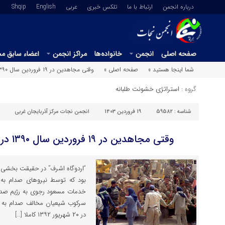
درباره انجمن
ارتباط با ما
تلکس خبری
عربي
English
Shqip
صفحه اصلی
انجمن
خانواده‌ها
مراکز انجمن
اعضاء سابق م
شما اینجا هستید »
صفحه اصلی »
وقتی مجاهدین در ۱۹ فروردین سال ۱۳۹۰ در اشرف زمین‌گیر شدند
گروه :
استراتژی خشونت طلبانه
شناسه :
59582
19 فروردین 1403
انجمن نجات مرکز آذربایجان غربی
وقتی مجاهدین در ۱۹ فروردین سال ۱۳۹۰ در اشرف زمین‌گیر شدند
“اردوگاه اشرف” در حقیقت بخشی ا
بود که توسط نیرو‌های صدام ب
خدمات مسعود رجوی به رژیم صدام
سرکوب شیعیان مخالف صدام به 
در ۲۰ شهریور ۱۳۹۲ کاملا […]