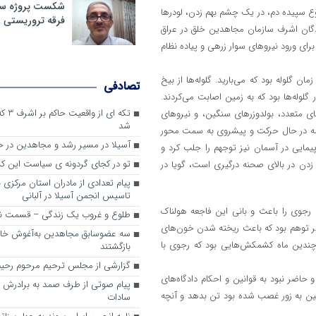
شکست پروژه سیا
سپیده دم، در یک چشم بهم زدن، لودر‌ها
فرقه تروریستی 
دگان اشرف سازمان مجاهدین خلق در عراق
برای ورود نیرو‌های سوار زرهی و پیاده نظام
ن گلوله بود که می‌بارید. گلوله‌ها از بیخ
تصادفی
گلوله‌ها بود که به زمین اصابت می‌کردند.
تکه ای
متعدد، بولدوزر‌های سنگین، و نیرو‌های
شد
همه در حال حرکت و پیشروی به سمت محور
آسیلا در مسیر رشد و مجاهدین در
مان هنگام صدای هواپیمایی در آسمان نیز توجهم را جلب کرد و
تو در کجای گردونه ی سیاست این کش
ن در بالای صحنه درگیری است، گویا در
پیام تعدادی از مادران استان مرکزی 
تاسیس انجمن آسیلا در آلبانی
وی را باعث و بانی این فاجعه هولناک
طلوع و غروب یک زندگی – قسمت ن
ر توهم بود که باعث ریخته شدن خون‌های
سه عضوسابق مجاهدین به‌آغوش خانو
چندین ماه کشمکش‌هایی بود که رجوی با
بازگشتند
گزارشی از مجلس ترحیم مرحوم رحیم
حاضر نبود به قوانین و احکام دادگاه‌های
پیام صوتی از طرف صمد به برادرش 
ین به زور غصب شده بود تن بدهد و آنچه
سادات