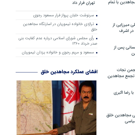
جاهدین با تمام
تهران فرار داد
سرنوشت خلبان پرواز فرار مسعود رجوی
تراژدی خانواده تیموریان در اسارتگاه مجاهدین
 میرزایی از
خلق
در اشرف
رأی مجلس شورای اسلامی درباره عدم كفایت بنی
صدر خرداد 1360
سانی پس از
مسعود و مریم رجوی و خانواده یزدان تیموریان
ن
جمن نجات
افشای عملکرد مجاهدین خلق
و تجمع مجاهدین
 رضا اکبری
ی مجاهدین خلق
سیاسی