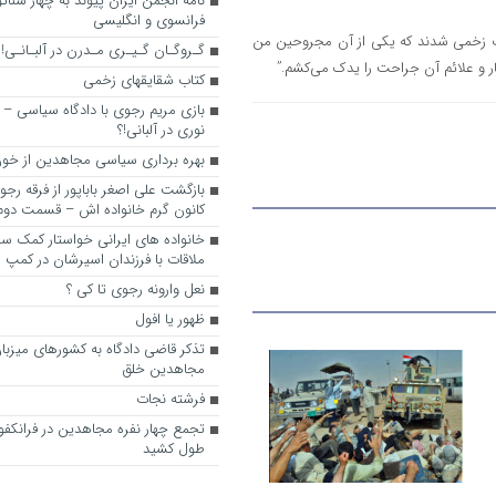
نامه انجمن ایران پیوند به چهار سناتور
فرانسوی و انگلیسی
ن اشرف کشته شدند و نزدیک ۱۰۰۰ نفر هم بشدت زخمی شدند که یکی از آن مجروحین من
گـروگـان گـیـری مـدرن در آلبـانـی!
ار و علائم آن جراحت را یدک می‌کشم.”
کتاب شقایقهای زخمی
بازی مریم رجوی با دادگاه سیاسی – 
نوری در آلبانی!؟
بهره برداری سیاسی مجاهدین از خون
بازگشت علی اصغر باباپور از فرقه رج
کانون گرم خانواده اش – قسمت دوم
خانواده های ایرانی خواستار کمک سفی
ملاقات با فرزندان اسیرشان در کمپ
نعل وارونه رجوی تا کی ؟
ظهور یا افول
تذکر قاضی دادگاه به کشورهای میزبا
مجاهدین خلق
فرشته نجات
تجمع چهار نفره مجاهدین در فرانکفو
طول کشید