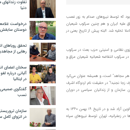
تفاوت زندانهای م
دنیا
بود که توسط نیرو‌های صدام به زور غصب
 علیه ایران و هم چنین سرکوب شیعیان
درخواست غلامعلی
دوستان سابقش 
 صدام به تشکیلات تروریستی رجوی اهدا شد که در ۲۰ شهریور ۱۳۹۲ کاملا تخلیه شد. البته پیش از تاریخ یعنی در
تحقق رویاهای ان
ازوی نظامی و امنیتی حزب بعث در سرکوب
رهایی از مجاهدی
در سرکوب انتفاضه شعبانیه شیعیان عراق و
سخنان اعضای ان
آلبانی درباره لغ
هر مجاهد” است، و همیشه عنوان می‌کرد
در ایتالیا
 زجا نجنبد!” در حقیقت نام اردوگاه اشرف
گفتگوی صمیمی با
 سازمان و از زندانیان سیاسی در دوران
نسب
اشرف رجوی در سال ۱۳۵۷ به هم‌راه آخرین دسته زندانیان سیاسی از زندان اوین آزاد شد و در تاریخ ۱۹ بهمن ۱۳۶۰ به
سازمان تروریست
ر زعفرانیه، تهران توسط نیرو‌های سپاه
در انزوای کامل 