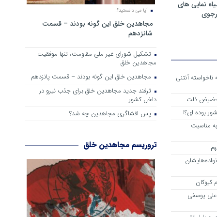
ه نمایی های
آیا می دانستید؟!
رجوی
مجاهدین خلق این گونه بودند – قسمت
شانزدهم
تشکیل شورای غیر ملی مقاومت، تنها موفقیت
مجاهدین خلق
مجاهدین خلق این گونه بودند – قسمت پانزدهم
 از واقعیت حاکم بر اشرف 3 که ناخواسته آنتنی
ترفند جدید مجاهدین خلق برای جذب نیرو در
داخل کشور
 حضیض ذلت
ور بوده ای؟!
پس افشاگری مجاهدین چه شد؟
به مناسبت
تروریسم مجاهدین خلق
هم
اده‌هایشان
 کیوکان
علی یوسفی