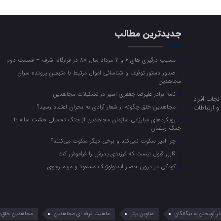
جدیدترین مطالب
مسبب درگیری های 6 و 7 مرداد سال 88 در قرارگاه اشرف – قسمت دوم
صدور دستور توقیف و شناسائی اموال مرتبط با متهمین پرونده سران
مجاهدین
نامه برادر علیرضا جعفری اسیر در تشکیلات مجاهدین
جات افراد
مجاهدین خلق چگونه از شعار آزادی به بحران اعتماد رسید؟
 ارتباطات
رویکرد‌های مبارزاتی سازمان مجاهدین از جنگ تحمیلی هشت ساله تا
جنگ رمضان
چرا امیر سکوت نمی‌کند و برخی دیگر سکوت می‌کنند؟
قابل قبول نیست که فرزندی پدرش را فراموش کند!
کودکی در درون حصار ایدئولوژیک مسعود و مریم رجوی
 آویختن به بیگانگان
عناوین برتر
ماهیت فرقه ای مجاهدین
مجاهدین خلق؛ 