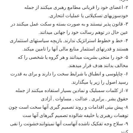
۲- اعضای خود را قربانی مطامع رهبری میکنند از جمله
خودسوزیهای تسکیلاتی یا عملیات انتحاری.
۳- قانون پذیر نیستند و به صورت بسته و سکت عمل میکنند در
عین حال در توهم رسالت خود را جهانی میدانند.
۴- خط و خطوط استراتژیک ندارند, بازیچه سیاستهای استثماری
هستند و قدرتهای استثمار منابع مالی آنها را تامین میکند.
۵- خود را منجی بشریت میدانند و هر گروه یا شخصی را که
مخالف بدانند هدف قرار میدهند.
۶- چاپلوسی و انطباق با شرایط سخت را دارند و برای به قدرت
رسید اصول را زیر پا میگذارند.
۷- از کلمات سمبلیک و نمادین بسیار استفاده میکنند از جمله
حقوق بشر , برابری , عدالت , مساوات , آزادی
۸- پیش بینی اقدامات و روند تصمیم گیری آنها سخت است چون
توهمات رهبری یا خلیفه شالوده تصمیم گیرهای آنها ست
۹- سلاح وجه تفکیک ناشده آنهاست آنها نمیتوانندخشونت را نفی
کنند.