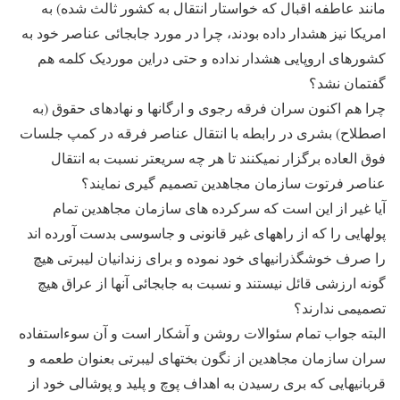
مانند عاطفه اقبال که خواستار انتقال به کشور ثالث شده) به
امریکا نیز هشدار داده بودند، چرا در مورد جابجائی عناصر خود به
کشورهای اروپایی هشدار نداده و حتی دراین موردیک کلمه هم
گفتمان نشد؟
چرا هم اکنون سران فرقه رجوی و ارگانها و نهادهای حقوق (به
اصطلاح) بشری در رابطه با انتقال عناصر فرقه در کمپ جلسات
فوق العاده برگزار نمیکنند تا هر چه سریعتر نسبت به انتقال
عناصر فرتوت سازمان مجاهدین تصمیم گیری نمایند؟
آیا غیر از این است که سرکرده های سازمان مجاهدین تمام
پولهایی را که از راههای غیر قانونی و جاسوسی بدست آورده اند
را صرف خوشگذرانیهای خود نموده و برای زندانیان لیبرتی هیچ
گونه ارزشی قائل نیستند و نسبت به جابجائی آنها از عراق هیچ
تصمیمی ندارند؟
البته جواب تمام سئوالات روشن و آشکار است و آن سوءاستفاده
سران سازمان مجاهدین از نگون بختهای لیبرتی بعنوان طعمه و
قربانیهایی که بری رسیدن به اهداف پوچ و پلید و پوشالی خود از