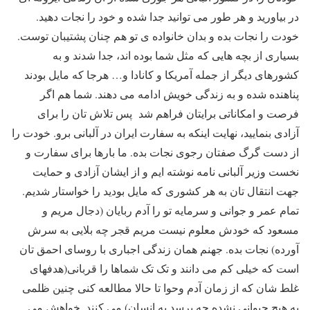
در بیاورید و هر طور می توانید جدا شده و خود را نجات دهید.
خودت را نجات بده و بدان خانواده ی تو هم چنان پشتیبان توست.
بسیاری از بچه هایی که مثل شما بوده اند، جدا شدند و به
کشورهای دیگر از جمله آمریکا و کانادا و… هرجا که مایل بودند
پناهنده شده و به زندگی خویش ادامه می دهند. شما هم اگر
فرصت و امکاناتی برایتان فراهم شد پس تلاش تان را برای
آزادی بنمایید، نهایت اینکه به سفارت ایران در آلبانی برو. خودت را
از دست گرگ صفتان رجوی نجات بده. ما بارها برای سفارت و
نخست وزیر آلبانی نامه نوشته ایم و از ایشان آزادی و حمایت
جهت انتقال تان به هر کشوری که مایل بودید را خواستار شدیم.
تمام عمر و جوانی و سرمایه تو را آدم ربایان (دجال مریم و
مسعود که خودش معلوم نیست مریم قجر چه بلایی به سرش
آورده) نجات بده. جهنم همان زندگی اجباری با روسای احمق تان
است که خیلی کم می دانند و تک تک شماها را قربانی(هدفهای
غلط شان که از زمان آدم وحوا تا حالا مطالعه کنی چنین ظلمی
به هیچ حیوانی نشده چه برسد به انسان) می کنند. خواهش می