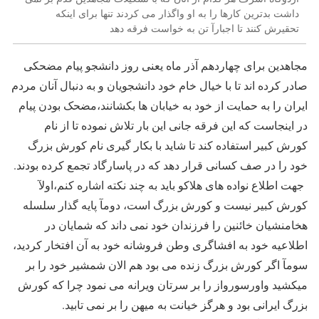
داشت بدترین کارها را به او واگذار می کردند تنها برای اینکه
تحقیرش کنند تا اجبارآ تن به خواست فرقه دهد
مجاهدین برای چهاردهم آذر ماه یعنی روز دانشجو پیام مضحکی
صادر کرده اند تا با خیال خام خود دانشجویان و به دنبال آنان مردم
ایران را به حمایت از خود به خیابان ها بکشانند،مضحک بودن پیام
در اینجاست که این فرقه جانی این بار تلاش نموده تا از نام
کورش کبیر استفاده کند تا شاید با بکار گیری نام کورش بزرگ
خود را در صف کسانی قرار دهد که در پاسارگاد تجمع کرده بودند.
جهت اطلاع نواده های هلاکو باید به چند نکته اشاره کنم،اولآ
کورش کبیر نیست و کورش بزرگ است، دومآ پایه گذار سلسله
هخامنشیان خائنین را فرزندان خود نمی داند که شمایان در
اطلاعیه خود به افشاگری وطن فروشانه خود به آن افتخار کردید،
سومآ اگر کورش بزرگ زنده می بود هم الان شمشیر خود را بر
میکشید واورسورواز را بر سرتان ویرانه می نمود چرا که کورش
بزرگ ایرانی بود و هرگز خیانت به میهن را بر نمی تابید.