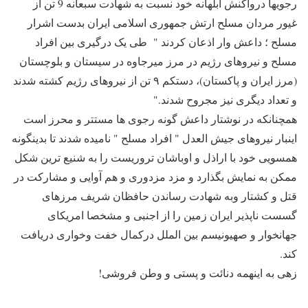
رجویها درواکنش ابلهانه خود نسبت به شهادت سبعانه 9 تن از
غیور مردان مسلح ارتش جمهوری اسلامی ایران بدست اشرار
مسلح ؛ داعش وار اذعان کردند " طی یک درگیری بین افراد
مسلح و نیروهای رژیم در مرز میرجاوه در سیستان و بلوچستان
(مرز ایران و پاکستان)، دستکم ۹ تن از نیروهای رژیم کشته شدند
و تعداد دیگری نیز مجروح شدند."
همچنانکه در نوشتار داعش گونه رجوی ها مستتر و محرز است
اینبار نیروهای جیش العدل " افراد مسلح " نامیده شدند تا بدینگونه
همسویی خود با اراذل و اوباشان تروریست را به شنیع ترین شکل
ممکن به نمایش بگذارد و مزد مزدوری و هم آوایی و مشارکت در
قتل و کشتار وبه شهادت رساندن حافظان شریف مرزهای
گسست ناپذیر ایران زمین را از اجنبی و مشخصا امریکای
جهانخوار و صهیونیسم بین الملل درکمال خفت وخواری دریافت
کند.
زهی به اینهمه دنائت و پستی و وطن فروشی!