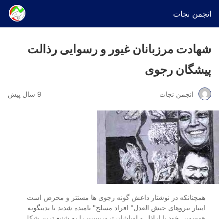
انجمن نجات
شهادت مرزبانان غیور و رسوایی رذالت
پیشگان رجوی
انجمن نجات
9 سال پیش
همچنانکه در نوشتار داعش گونه رجوی ها مستتر و محرض است
اینبار نیروهای جیش العدل" افراد مسلح" نامیده شدند تا بدینگونه
همسویی خود با اراذل و اوباشان تروریست را به شنیع ترین شکل