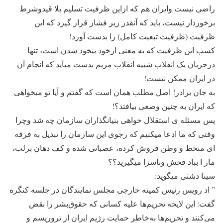
راضی نیست وایران هم که ازاین ظرفیت تسلیم بلا قیدوشرط
برخوردار نیست، باید که آنقدر زیر فشار قرار گیرد که این
ظرفیت (ظرفیت تبعیت کامل) را بدست آورد!
کسب این ظرفیت که به معنی ازخود بیخود شدن است، تنها
درجریان یک انقلاب شبیه انقلاب مریم بدست میآید که انجام آن
در ایران ممکن نیست!
به جان برادر! اصل مطلب همان است که گفتم و آیا تو میخواهی
که ایران به چنین وضعی بیافتد؟!
پس مسئله ی استقلال خواهی بنیانگذاران سازمان چه شد وچرا
وقتی که ما ادعا میکنیم که رجوی این سازمان را تبدیل به فرقه
ای منحط و وطن فروش کرده، عصبانی شده و کف دهان برلب،
مار ا بباد فحش وناسزا میگیرید؟؟
سینا دشتی میگوید:
” اد رویس رئیس کمیته خارجی مجلس نمایندگان در جلسه کنگره
گفت: این لایحه تحریم‌ها علیه کسانی که حقوق‌بشر را نقض
می‌کنند و تحریم‌ها به‌خاطر حمایت رژیم ایران از تروریسم و