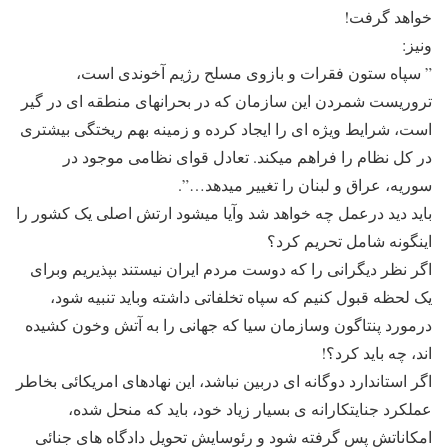
خواهد گرفت!
ونیز:
” سپاه ستون فقرات و بازوى مسلح رژیم آخوندى است،
تروریست شمردن این سازمان که در بحرانهاى منطقه اى در گیر
است، شرایط ویژه اى را ایجاد کرده و زمینه بهم ریختگى بیشترى
در کل نظام را فراهم میکند. تعادل قواى نظامى موجود در
سوریه، عراق و لبنان را تغییر میدهد…”.
باید دید درعمل چه خواهد شد وآیا میشود ارتش اصلی یک کشور را
اینگونه شامل تحریم کرد؟
اگر نظر دیگرانی را که دوست مردم ایران نیستند بپذیریم وبرای
یک لحظه قبول کنیم که سپاه تخلفاتی داشته وباید تنبیه شود،
درمورد پنتاگون وسازمان سیا که جهانی را به آتش وخون کشیده
اند، چه باید کرد؟!
اگر استاندارد دوگانه ای دربین نباشد، این نهادهای امریکائی بخاطر
عملکرد جنایتکارانه ی بسیار زیاد خود، باید که منحل شده،
امکاناتش پس گرفته شود و رئوسایش تحویل دادگاه های جنائی