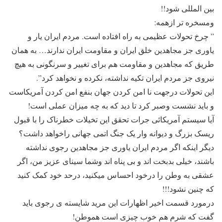
بین المللی شود!!
ومسخره تر ازهمه:
” چرخ تحولات عظیمى به راه افتاده است. مردم ایران یار و
یاورى جز مجاهدین خلق ایران و مقاومت ایران ندارند… به همان
طریق که مجاهدین و مقاومت هم براى تغییر و سرنگونى به هیچ
نیروى جز مردم ایران تکیه نداشته، نکرده و نخواهد کرد”.
این تحولات درجهت نا امن کردن جهان بنفع امن کردن آمریکاست
و باید نشست وصبر کرد تا دید که به چه میزان عملی است!
آیا سیستم آمریکائی جرات تحقق این تخیلات خطرناک را با قبول
ریسک بزرگ و دیوانه وار یک جنگ اتمی جهانی راخواهد داشت؟
دیگر اینکه اگر مردم ایران یاوری جز مجاهدین رجوی نداشته
باشند، خیلی بدبخت اند و بی پناه اند وشما سینای عزیز من، اگر
عشقی به وطن را درخود احساس میکنید، درحد خود کمک کنید
که چنین نشود!!!
درمورد قسمت اخیر اظهارات این مرید شایسته ی رجوی باید
گفت که شرم هم خوب چیزی است هموطن!