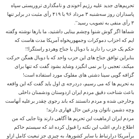
تحریم‌های جدید علیه رژیم آخوندی و نامگذاری تروریستی سپاه
پاسداران روز سه‌شنبه ۳ مرداد ۹۶ با ۴۱۹ رأی مثبت در برابر تنها
۳ رأی منفی به تصویب رسید”.
شماها اگر گوش شنوا وچشم بینایی داشتید، ما بارها نوشته وگفته
ایم که احزاب دموکرات وجمهوریخواه آمریکا مدت هاست که
حکم یک حزب را دارند با دوبال یا جناح وهردو راستگرا!!
بنابراین توافق جناح های این حزب واحد که با دوبال همگن حرکت
میکند، تعجبی را بر نمی انگیزد وشاید بشود گفت که تنها برای
گزافه گویی سینا دشتی های مفلوک مورد استفاده است!
به تحریم ها که می رسیم، دردرجه ی اول باید گفت که این واقعه
باعث شناخت دقیق مردم ایران ازدوستان ودشمنان داخلی
وخارجی شده و مردم دانستند که باند رجوی چقدر برعلیه آنهاست
وچه دشمن ناتوان ودرعین حال قهاری دارند!
مردم ایران ازماهیت این تحریم ها آگاهی دارند وتا جایی که من
اطلاع دارم، اغلب این نکته را قبول کرده اند که سیستم حاکم
برآمریکا درارتباط با سایر کشورها، به چیزی جز تبعیت کامل ازاو