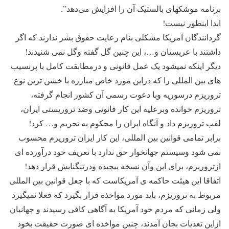
برنامه موشکهای بالستیک آن را افزایش می‌دهد”.
ابدا اینطور نیست!
گردانندگان آمریکا مشکلی بنام رعایت حقوق بشر ندارند که اگر
داشتند با عربستان و…، این چنین گل گفته وگل نمی شنیدند!
دیگر اینکه نمیشود یک عمل قانونی و درمطابقت کامل با پرنسیب
های بین المللی را که دراین مورد خاص مبارزه با خشن ترین نوع
تروریزم درسوریه وبا دعوت رسمی آن کشور انجام گرفته،
تروریزم خوانده وبرعلیه این کار قانونی وضد تروریستی ایران،
لقب تروریزم داد و آنگاه ایران را محکوم به تحریم و… کرد!
برابر تمامی قوانین بین المللی، این کار ایران تروریزم محسوب
نمی شود وسیستم جهانخوار حق ندارد با تعریف خود درآورده ای
ازتروریزم، برای این وآن نسخه پیچیده ودرتنگنایش قرار دهد!
اتفاقا این هیئت حاکمه ی آمریکاست که با جعل قوانین بین المللی
مربوط به تروریزم، باید مورد مواخذه قرار بگیرد که فعلا نمیگیرد
ولی زمانی که مردم خود آمریکا به آگاهی کافی رسیدند و جهانیان
ازاین تعدیات بجان آمدند، چنین مواخذه ای صورت حقیقت بخود