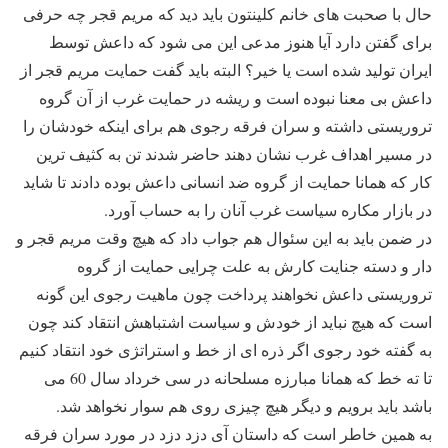
حال با صحبت های خانم کلینتون باید دید که مریم قجر چه حرفی
برای گفتن دارد آیا هنوز مدعی این می شود که داعش توسط
ایران تولید شده است یا خیر؟ البته باید گفت حمایت مریم قجر از
داعش بی معنا نبوده است و ریشه در حمایت غرب از آن گروه
تروریستی داشته و سران فرقه رجوی هم برای اینکه خودشان را
در مسیر اهداف غرب نشان دهند حاضر شدند تن به کثیف ترین
کار که همانا حمایت از گروه ضد انسانی داعش بوده دادند تا شاید
در بازار مکاره سیاست غرب آنان را به حساب آورد.
در ضمن باید به این سئوال هم جواب داد که هیچ وقت مریم قجر و
دار و دسته جنایت کارش به علت چرایی حمایت از گروه
تروریستی داعش نخواهند پرداخت چون ماهیت رجوی این گونه
است که هیچ نباید از خودش و سیاست اشتباهش انتقاد کند چون
به گفته خود رجوی اگر ذره ای از خط و استراتژی خود انتقاد کنیم
تا ته خط که همانا مبارزه مسلحانه در سی خرداد سال 60 می
باشد باید برویم و دیگر هیچ چیزی روی هم سوار نخواهد شد.
به همین خاطر است که داستان آی دزد دزد در مورد سران فرقه