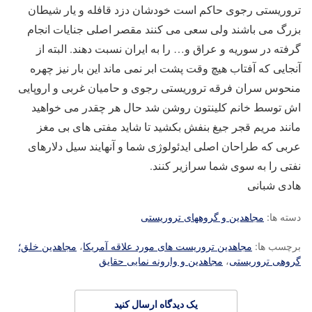
تروریستی رجوی حاکم است خودشان دزد قافله و یار شیطان
بزرگ می باشند ولی سعی می کنند مقصر اصلی جنایات انجام
گرفته در سوریه و عراق و… را به ایران نسبت دهند. البته از
آنجایی که آفتاب هیچ وقت پشت ابر نمی ماند این بار نیز چهره
منحوس سران فرقه تروریستی رجوی و حامیان غربی و اروپایی
اش توسط خانم کلینتون روشن شد حال هر چقدر می خواهید
مانند مریم قجر جیغ بنفش بکشید تا شاید مفتی های بی مغز
عربی که طراحان اصلی ایدئولوژی شما و آنهایند سیل دلارهای
نفتی را به سوی شما سرازیر کنند.
هادی شبانی
دسته ها:
مجاهدین و گروههای تروریستی
برچسب ها:
مجاهدین تروریست های مورد علاقه آمریکا
،
مجاهدین خلق؛
گروهی تروریستی
،
مجاهدین و وارونه نمایی حقایق
یک دیدگاه ارسال کنید