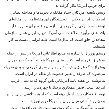
براي فريب آمريكا بكار گرفته‌اند.
رييس شعبه آمريكايي ستاد مقابله با تحريم‌ها و مداخله نظامي
آمريكا در ايران و يكي از نويسندگان اين هفته‌نامه ، در مقاله‌اي
نوشته است: يكي از گروههاي سازمان يافته براي مبارزه عليه
يافته‌هاي برآورد اطلاعات ملي آمريكا درباره ايران همين سازمان
مجاهدين خلق است كه سال‌ها است عليه ايرانيان دست به كار
شده‌اند.
رستم پورزال با اشاره به منابع اطلاعاتي آمريكا در پيش از حمله
به عراق افزوده است:تندروهاي آمريكا همانند آنچه كه در دوران
پيش از جنگ عراق پيش آمد اين بار از سوي گروهي تبعيدي تحريك
مي‌شوند كه طرفدار تغيير خشونت‌بار نظام در ايران است.
به نوشته اين هفته نامه آمريكايي ،اين گروه كه به دنبال فريب
آمريكا است، ضمن همكاري نزديك با چهره‌هاي ارشد
نومحافظه‌كار، بيش از يك دهه است كه از هيچ تلاشي براي از بين
بردن روند آشتي ميان ايران و آمريكا دريغ نورزيده است.
هفته نامه آمريكايي تمركز روي سياست خارجي افزوده است: