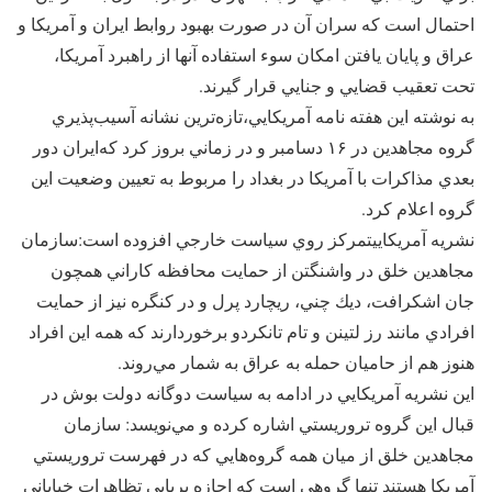
احتمال است كه سران آن در صورت بهبود روابط ايران و آمريكا و
عراق و پايان يافتن امكان سوء استفاده آنها از راهبرد آمريكا،
تحت تعقيب قضايي و جنايي قرار گيرند.
به نوشته اين هفته نامه آمريكايي،تازه‌ترين نشانه آسيب‌پذيري
گروه مجاهدین در ‪ ۱۶‬دسامبر و در زماني بروز كرد كه‌ايران دور
بعدي مذاكرات با آمريكا در بغداد را مربوط به تعيين وضعيت اين
گروه اعلام كرد.
نشريه آمريكاييتمركز روي سياست خارجي افزوده است:سازمان
مجاهدين خلق در واشنگتن از حمايت محافظه كاراني همچون
جان اشكرافت، ديك چني، ريچارد پرل و در كنگره نيز از حمايت
افرادي مانند رز لتينن و تام تانكردو برخوردارند كه همه اين افراد
هنوز هم از حاميان حمله به عراق به شمار مي‌روند.
اين نشريه آمريكايي در ادامه به سياست دوگانه دولت بوش در
قبال اين گروه تروريستي اشاره كرده و مي‌نويسد: سازمان
مجاهدين خلق از ميان همه گروه‌هايي كه در فهرست تروريستي
آمريكا هستند تنها گروهي است كه اجازه برپايي تظاهرات خياباني