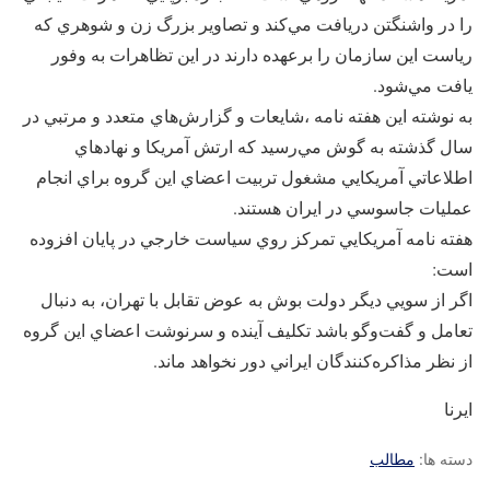
را در واشنگتن دريافت مي‌كند و تصاوير بزرگ زن و شوهري كه
رياست اين سازمان را برعهده دارند در اين تظاهرات به وفور
يافت مي‌شود.
به نوشته اين هفته نامه ،شايعات و گزارش‌هاي متعدد و مرتبي در
سال گذشته به گوش مي‌رسيد كه ارتش آمريكا و نهادهاي
اطلاعاتي آمريكايي مشغول تربيت اعضاي اين گروه براي انجام
عمليات جاسوسي در ايران هستند.
هفته نامه آمريكايي تمركز روي سياست خارجي در پايان افزوده
است:
اگر از سويي ديگر دولت بوش به عوض تقابل با تهران، به دنبال
تعامل و گفت‌وگو باشد تكليف آينده و سرنوشت اعضاي اين گروه
از نظر مذاكره‌كنندگان ايراني دور نخواهد ماند.
ایرنا
دسته ها:
مطالب