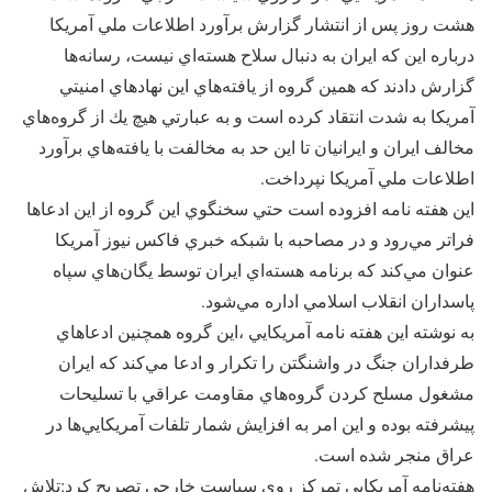
هشت روز پس از انتشار گزارش برآورد اطلاعات ملي آمريكا
درباره اين كه ايران به دنبال سلاح هسته‌اي نيست، رسانه‌ها
گزارش دادند كه همين گروه از يافته‌هاي اين نهادهاي امنيتي
آمريكا به شدت انتقاد كرده است و به عبارتي هيچ يك از گروه‌هاي
مخالف ايران و ايرانيان تا اين حد به مخالفت با يافته‌هاي برآورد
اطلاعات ملي آمريكا نپرداخت.
اين هفته نامه افزوده است حتي سخنگوي اين گروه از اين ادعاها
فراتر مي‌رود و در مصاحبه با شبكه خبري فاكس نيوز آمريكا
عنوان مي‌كند كه برنامه هسته‌اي ايران توسط يگان‌هاي سپاه
پاسداران انقلاب اسلامي اداره مي‌شود.
به نوشته اين هفته نامه آمريكايي ،اين گروه همچنين ادعاهاي
طرفداران جنگ در واشنگتن را تكرار و ادعا مي‌كند كه ايران
مشغول مسلح كردن گروه‌هاي مقاومت عراقي با تسليحات
پيشرفته بوده و اين امر به افزايش شمار تلفات آمريكايي‌ها در
عراق منجر شده است.
هفته‌نامه آمريكايي تمركز روي سياست خارجي تصريح كرد:تلاش