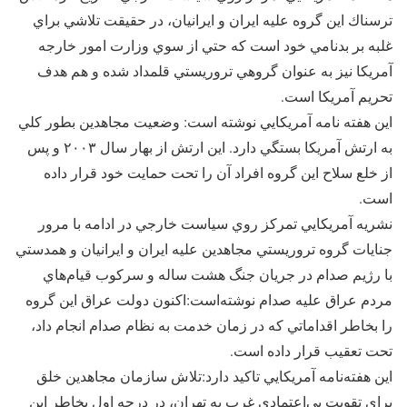
ترسناك اين گروه عليه ايران و ايرانيان، در حقيقت تلاشي براي
غلبه بر بدنامي خود است كه حتي از سوي وزارت امور خارجه
آمريكا نيز به عنوان گروهي تروريستي قلمداد شده و هم هدف
تحريم آمريكا است.
اين هفته نامه آمريكايي نوشته است: وضعيت مجاهدین بطور كلي
به ارتش آمريكا بستگي دارد. اين ارتش از بهار سال ‪ ۲۰۰۳‬و پس
از خلع سلاح اين گروه افراد آن را تحت حمايت خود قرار داده
است.
نشريه آمريكايي تمركز روي سياست خارجي در ادامه با مرور
جنايات گروه تروريستي مجاهدین عليه ايران و ايرانيان و همدستي
با رژيم صدام در جريان جنگ هشت ساله و سركوب قيام‌هاي
مردم عراق عليه صدام نوشته‌است:اكنون دولت عراق اين گروه
را بخاطر اقداماتي كه در زمان خدمت به نظام صدام انجام داد،
تحت تعقيب قرار داده است.
اين هفته‌نامه آمريكايي تاكيد دارد:تلاش سازمان مجاهدين خلق
براي تقويت بي‌اعتمادي غرب به تهران، در درجه اول بخاطر اين