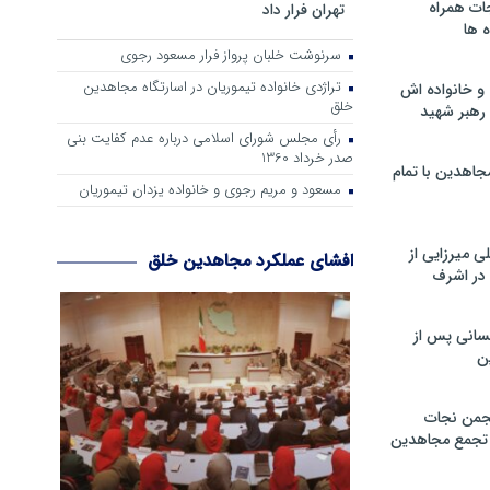
ات همراه
تهران فرار داد
 ها
سرنوشت خلبان پرواز فرار مسعود رجوی
تراژدی خانواده تیموریان در اسارتگاه مجاهدین
و خانواده اش
خلق
رهبر شهید
رأی مجلس شورای اسلامی درباره عدم كفایت بنی
صدر خرداد 1360
جاهدین با تمام
مسعود و مریم رجوی و خانواده یزدان تیموریان
 میرزایی از
افشای عملکرد مجاهدین خلق
در اشرف
سانی پس از
ن
جمن نجات
و تجمع مجاهدین