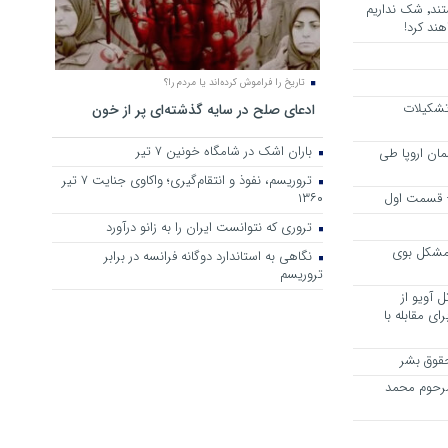
هرجا خشن ترین دشمنان ایران هستند٬ شک نداریم
ند کرد!
تاریخ را فراموش کرده‌اند یا مردم را؟
 تشکیلات
ادعای صلح در سایه گذشته‌ای پر از خون
باران اشک در شامگاه خونین 7 تیر
مان اروپا طی
تروریسم، نفوذ و انتقام‌گیری؛ واکاوی جنایت ۷ تیر
 – قسمت اول
۱۳۶۰
تروری که نتوانست ایران را به زانو درآورد
مشکل بوی
نگاهی به استاندارد دوگانه فرانسه در برابر
تروریسم
 آویو از
ی مقابله با
قوق بشر
مرحوم محمد