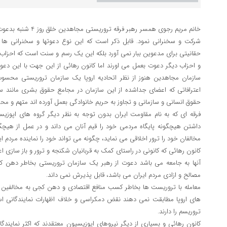
خانم مریم رجوی همسر رهبر
شرکت و سخنرانی نمود. قابل ذکر است که این نوع دعوتها و سخنرانی ها در
حقانیتی برای مدعوین ببار نمی آورد بلکه این یک رسم و سنت است که احزاب و پ
و احزاب دیگر دعوت بعمل می اورند اما کانون رهائی از این جهت با این د
سازمان مجاهدین هنوز از نظر اتحادیه اروپا یک سازمان تروریستی محس
اعترافاتی که اعضای جداشده از این سازمان در مجامع حقوق بشری مانند 
حقوق انسانی و سازمانی و تجاوز به حریم خانوادگی بعمل آورده اند متهم و م
فرقه ای که به نام مقاومت ایران بدون توجه به نظر دیگر گروه های اپوز
داشتن هیچگونه پایگاه مردمی خود را قیم آنان می داند و در عمل از هیچ
مخالفان خود را ترور اخلاقی می نماید، چگونه می تواند خود را نماینده مردم ایر
کانون رهائی که کانونی در راستای کمک به قربانیان شکنجه و ترور و باز سازی 
آنها به جامعه می باشد دعوت از رهبر یک سازمان تروریستی بخاطر دهن ک
مصالح و ازادی مردم ایران می باشد، قابل پذیرش نمی داند.
معامله با تروریست ها بخاطر کسب منافع اقتصادی و دهن کجی به مخالفین
های اروپا مطابقت نمی دهند نقض دمکراسی و خلاف اظهارات نمایندگانی است
تروریسم را دارند.
کانون رهائی و بسیاری از دیگر نیروهای اپوزیسیون معتقدند که اکثر نمایندگا