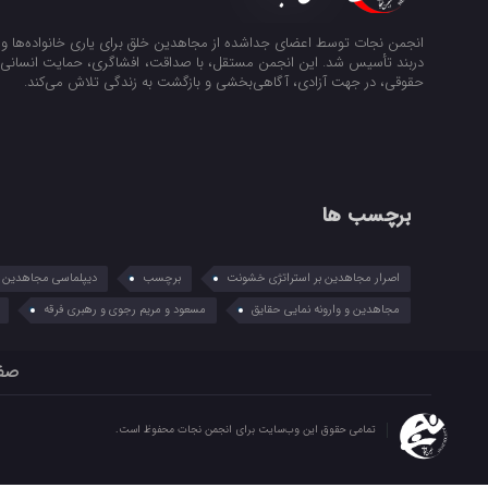
انجمن نجات توسط اعضای جداشده از مجاهدین خلق برای یاری خانواده‌ها و ن
دربند تأسیس شد. این انجمن مستقل، با صداقت، افشاگری، حمایت انسانی و
حقوقی، در جهت آزادی، آگاهی‌بخشی و بازگشت به زندگی تلاش می‌کند.
برچسب ها
اصرار مجاهدین بر استراتژی خشونت
برچسب
دیپلماسی مجاهدین در
مجاهدین و وارونه نمایی حقایق
مسعود و مریم رجوی و رهبری فرقه
صف
تمامی حقوق این وب‌سایت برای انجمن نجات محفوظ است.