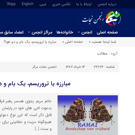
درباره انجمن
ارتباط با ما
تلکس خبری
عربي
English
Shqip
صفحه اصلی
انجمن
خانواده‌ها
مراکز انجمن
اعضاء سابق م
شما اینجا هستید »
صفحه اصلی »
مبارزه با تروریسم، یک بام و دو هوا!!
گروه :
مطالب
شناسه :
34674
13 خرداد 1387
انجمن نجات مرکز
مبارزه با تروریسم، یک بام و د
بدعوت لابی های خود در پارلمان 
قابل ذکر است که این نوع دعوتها 
هیچگونه مزیت و حقانیتی برای مد
و سنت […]