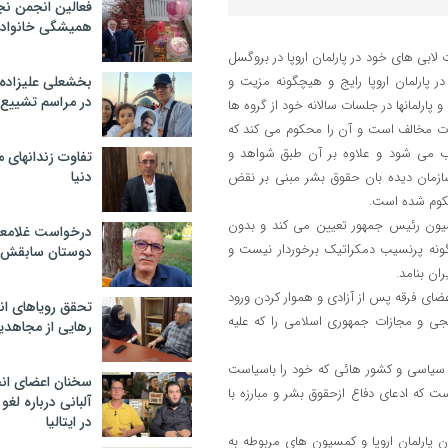
فعالین انجمن نج
همیشگی خانواده
 فرقه تروریستی مجاهدین خلق روز 4 شنبه بدعوت لابی های خود در پارلمان اروپا در بروگسل
 پارلمان اروپا رایج و هیچگونه مزیت و
بخشعلی علیزاده 
در مراسم تشییع 
ارلمانها در جلسات سالانه خود از گروه ها
عوت مخالف است و آن را محکوم می کند که
وب می شود و علاوه بر آن طبق شواهد و
تفاوت زندانهای م
دنیا
سازمان دیده بان حقوق بشر مبنی بر نقض
حکوم شده است.
یسیون رئیس جمهور تعیین می کند و بدون
درخواست غلامعلی
گونه پرنسیب دمکراتیک برخوردار نیست و
دوستان سابقش 
ان بنامد.
اعضای فرقه پس از آزادی و هموار کردن ورود
تحقق رویاهای ان
جی و مجازات جمهوری اسلامی را که علیه
رهایی از مجاهدی
 سیاسی و کشور هائی که خود را باسیاست
سخنان اعضای ان
 که ادعای دفاع ازحقوق بشر و مبارزه با
آلبانی درباره لغ
در ایتالیا
ن پارلمان اروپا و کمسیون های مربوطه به