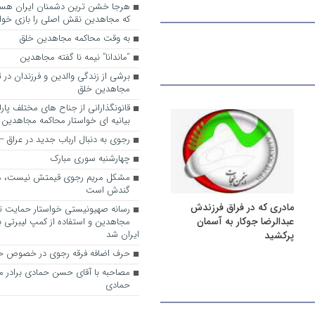
که مجاهدین نقش اصلی را بازی خواه
به وقت محاکمه مجاهدین خلق
“ماندانا” نیمه نا گفته مجاهدین
برشی از زندگی والدین و فرزندان در
مجاهدین خلق
قانونگذارانی از جناح های مختلف پارل
بیانیه ای خواستار محاکمه مجاهدین
رجوی به دنبال ارباب جدید در عراق
چهارشنبه سوری مبارک
مشکل مریم رجوی قیمتش نیست، 
گندش است
مادری که در فراق فرزندش
رسانه صهیونیستی خواستار حمایت تل
عبدالرضا جوکار به آسمان
مجاهدین و استفاده از کمپ لیبرتی برا
ایران شد
پرکشید
حرف اضافه فرقه رجوی در خصوص ح
مصاحبه با آقای حسن حمادی برادر 
حمادی