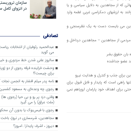
سازمان تروریست
ائی که از مجاهدین به دلایل سیاسی و یا
در انزوای کامل 
انند به ارزشهای دمکراسی غربی لطمه وارد
مجاهدین می بایست دست به یک نظرسنجی و
تصادفی
ت مردمی از مجاهدین – مجاهدین درداخل و
عبدالحمید رئوفیان از انتخابات ریا
می گوید
سالروز علنی شدن خط مزدوری و خی
وحشت فزاینده فرقه رجوی از دو ژورنا
برای چیست؟!
نامه پدر میثم افشار به انجمن نجات آ
 راهی است که پایدار و قابل قبول برای
رجوی چه وعده‌ای به مسعود کشمیری 
حتی برای اهداف خود پارلمان اروپاهم نمی
وقتی دزد پر رو و بی حیا (رجوی ها) 
(ملت عراق) را می گیرد
رجوی با فیس‌بوک یا بدون آن محکو
مجاهدین، شرم‎ساری در نروژ، باخت در فرانسه
ديروز ، اشرف پايدار!…امروز؟