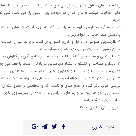
پرانسیب های حقوق بشر و دمکراسی پای بندند و تعداد معدود پارلمانتایسته
مالی حمایت میکنند و پای آنها را در مجامع بین المللی باز می کنند، نمی تو
سازند.
کانون رهائی به پارلمان اروپا پیشنهاد می کند که برای اثبات ادعاهای 
پژوهش همه جانبه در موارد زیر زد.
1- نظرسنجی عمومی در داخل و خارج کشور برای اثبات و یا رد میزان حمای
خارج کشور از حمایت دو درصدی هم برخوردار نیستند.
2- نظرسنجی و مصاحبه و گفتگو با اعضاء جداشده و نتایج آنان در گزارش دیده بان حقوق بشر
3- دیدار و مصاحبه و گفتگو با اعضاء مجاهدین در پادگان اشرف با همراهی چند عضو جداشده
4- بررسی اساسنامه و مرامنامه و حقوق و اختیارات در سازمان مجاهدین
5- بررسی ایدئولوژیک و روانشناسانه و تحقیق متدهای بکاربرده شده در مجاهدین برای جذب و کنترل و هدایت نیرو
بررسی موارد ذکر شده و جمع بندی و نتیجه گیری تحقیقی و حقوق بشری تنها
مردم ایران خواهد بود. زد و بندهای سیاسی و استفاده از تروریستهای خوب! 
تواند سودی داشته باشد.
کانون رهائی 29 می 2008
اشتراک گذاری :