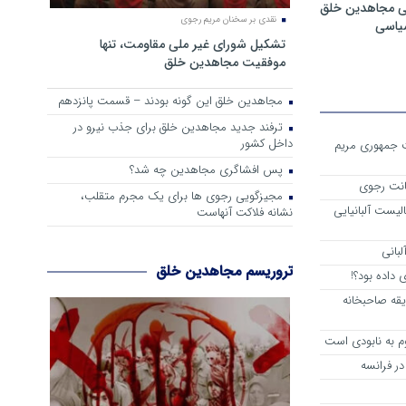
ی مجاهدین خلق
نقدی بر سخنان مریم رجوی
سیاسی
تشکیل شورای غیر ملی مقاومت، تنها
موفقیت مجاهدین خلق
مجاهدین خلق این گونه بودند – قسمت پانزدهم
ترفند جدید مجاهدین خلق برای جذب نیرو در
داخل کشور
ست جمهوری مریم
پس افشاگری مجاهدین چه شد؟
انت رجوی
مجیزگویی رجوی ها برای یک مجرم متقلب،
لیست آلبانیایی
نشانه فلاکت آنهاست
لبانی
تروریسم مجاهدین خلق
داده بود؟!
یقه صاحبخانه
م به نابودی است