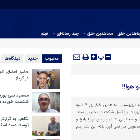
جاهدین خلق
مجاهدین خلق
چند رسانه‌ای
فیلم
پ
محبوب
جدید
دیدگاه‌ها
حضور اعضای انج
در کربلا
و هوا!!
مسعود تقی پوریا
شکست خورده م
خانم مریم رجوی همسر رهبر فرقه تروریستی مجاهدین خلق روز 4 شنبه
اروپا در بروگسل شرکت و سخنرانی نمود.
نگاهی به گزارش
و سخنرانی ها در پارلمان اروپا رایج و
توسط صمد اسکن
عوین ببار نمی آورد بلکه این یک رسم