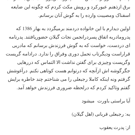
برق ازذهنم عبورکرد و رویش مکث کردم که چگونه این ضایعه
اسفناک ومصیبت وارده را به گوش آنان برسانم.
اولین دیدارم با این خانواده دردمند برمیگردد به بهار 1386 که
پدرومادربه اتفاق پسردرانجمن نجات گیلان حضوریافتند. پدرنامه
ای دردست، خواست که به گوش فرزندش برسانم که مادربی
قراراست ودیگرتاب تحمل دوری وفراق را ندارد. درادامه گریست
وگریست وچیزی برای گفتن نداشت الا التماس که دررهایی
جگرگوشه اش ازآنچه که درتوانم هست کوتاهی نکنم. درآغوشش
گرفتم ونه اینکه کاملا رجبعلی را می شناختم چند خاطره برایش
گفتم وتاکید کردم که درلحظه ضروری فرزندش خواهد آمد.
آیا براستی باورت میشود
به: رجبعلی قربانی (اهل گیلان)
از: پدرت یعقوب