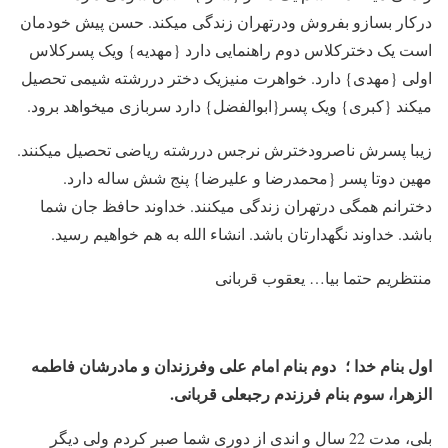
درکار بسازو بفروش ودرتهران زندگی میکند. حسن پیش خودمان
است یک دخترکلاس دوم راهنمایی دارد {مهدیه} ویک پسرکلاس
اولی {مهدی} دارد. خواهرت منیزیک دختر دررشته شیمی تحصیل
میکند {کبری} ویک پسر{ابوالفضل} دارد سربازی میخواهد برود.
زیبا پسرش ناصرودخترش نرجس دررشته ریاضی تحصیل میکنند.
مهین دوتا پسر {محمدرضا و علیرضا} پنج شش ساله دارد.
دخترانم همگی درتهران زندگی میکنند. خداوند حافظ جان شما
باشد. خداوند نگهدارتان باشد. انشاء الله به هم خواهیم رسید.
منتظریم حتما بیا… یعقوب قربانی
اول بنام خدا ؛ دوم بنام امام علی وفرزندان و مادرشان فاطمه
الزهرا، سوم بنام فرزندم رجبعلی قربانی.
بلی، مدت 22 سال و اندی از دوری شما صبر کردم ولی دیگر