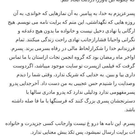
پسرعزیزم به خدا، به پیامبر. به آن نمازهایی که خواندی، به آن
روزه هایی که نگهداشتی، این منم که برایت نامه می نویسم. هیج
ارگانی یا نهادی دخیل نیست و خانواده ما بدون هیچ دغدغه و
نگرانی واحیانا فشارازجانب نهادی راحت زندگی میکنند. تمام
فرزندانم خدا را شکرازلحاظ مالی در رفاه بسرمی برند. پسرم.
اواخر ماه رمضان بود که گروه انجمن نجات ازاستان با ما تماس
گرفت که فیلمی ازپسرت تو سایت موجود میباشد، اگردوست
داری بیا و ببین. به خدایی که شریک ندارد، وقتی شما را دیدم
وصدایت را شنیدم حس عجیبی به من دست داد. آخرجدایی پدرو
پسرمفهومی ندارد ودلیلی ندارد که پدرو مادری سالها با
دسترنجشان پسری بزرگ کنند که فرسنگها با ما فا صله داشته
باشد.
پسرم. این نامه ها درو غ نیست وازجانب کسی جزپدرت و خانواده
ات برایت ارسال نمیشود، پس تکذ یبش معنایی ندارد.