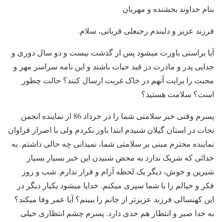
بنام خداوند بخشنده و مهربان
فرزند عزیز و دلبندم رجبعلی قربانی، سلام.
آیا براستی باورت میشود پس از گذشت بیست و دو سال دوری و
جدایی پدر و مادرت در قید حیات باشند و این نامه سراسر مهر و
محبت را برایت آنهم در خاک غربت ارسال کنند؟ حالت چطور
است؟ سلامت هستید؟
پسرم وقتی خبر سلامتی شما را در خرداد 86 از نماینده انجمن
نجات در استان گیلان شنیدم ابتدا باور نکردم ولی با اصرار فراوان
نماینده محترم مبنی بر سلامتی شما، نمیدانی چه حالی داشتم. به
خدائی که شریک ندارد به محض شنیدن این خبر بسیار بسیار
شیرین و خوش، دیگر یک لحظه آرام و قرار ندارم. شب و روز
فکر و خیالم را با شما سپری میکنم. خدایا میشود یکبار دیگر در
این کهنسالی فرزند عزیزتر از جانم را ببینم؟ آیا عمر وفا میکند؟
به خدا صبر و انتظار هم حدی دارد. پسرم چشم انتظاری خیلی