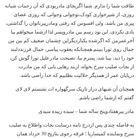
طاقت شما را ندارم. شما اگربجای مادربودی که آن زحمات شبانه
روزی، از شیرخواری کودک،نوجوانی وجوانی که روزی عصای
پیری من باشد، ولی افسوس که رفتی ومادرپیرناتوان را گذاشتی،
یادی نکردی، این بود رسم بین مادروپسر.لذا ازشما میخواهم بیا
آخرعمرمن که اگرشده یکباردیگراین چشمان ضعیف کم بین من
جمال روی تورا ببینم.همچنانکه یعقوب پیامبر، جمال فرزنددلبند
خود را دید، بینا شد، پسرم بیا، نصیحت مادرعلیل تورا گوش کن،
از نجات صلیب سرخ بخواه، ازبند رهایی یابی که من مادرت
درپایان عمر از همدیگر حلالیت بطلبیم که خدا راضی باشد.
همچنان آن شبهای دراز تاریک سرگهواره ات نشستم لای لای
گفتم که ازشما راضی باشم.
مادر پیرهفتادوپنج ساله شما – سیده زبیده سیدی
به فاصله چندی پس ازدرج نامه درسایت نجات واطلاع به صلیب
سرخ ونماینده کمیساریا ؛ فرقه رجوی بتاریخ 30 خرداد همان