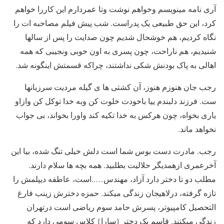
آری نامه مینویسم وخواهم نوشت وتا عمردارم این کاررا خواهم
کرد، این حق طبیعی یک پدراست. شب پیش فیلم مصاحبه ات را
نگاه کردیم، هم خوشحال شدیم چون صدایت را پس از سالها
شنیدیم، هم ناراحت، چون پسری به اون خوبی ونجیبی که همه
اهالی به پاک بودنش شکی نداشتند، چراکه قسمتش اینگونه شد.
رجب جان هنوزم هنوز، آن کشتی ها ی گیله مردیت سرزبانها
ست. فرزند دلبندم ییا باخودت خلوت کن وبه خدا توکل کن وازاو
یاری بخواه، چون هرکس به خدا تکیه کند واورا بخواند، بی جواب
نخواهد ماند.
رجب. مادرت دست بوس شما است دلش خیلی تنگ شده، بیا این
آخرعمری ازهمدیگر حلالیت بطلبید. همه بچه ها سلام دارند.
مطلب دو تا دختر دارد آزاد، مهندس…..است، عاطفه دیپلمش را
تازه گرفته، درلاهیجان زندگی میکند. حمزه دخترش زینب فارغ
التحصیل کامپیوتر، پسرش حامد سوم ریاضی است درتهران
زندگی میکنند. قاسم یک دختر {سارا} کلاس سومی دارد که