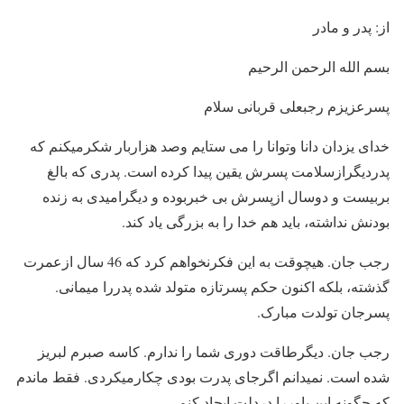
از:‌ پدر و مادر
بسم الله الرحمن الرحیم
پسرعزیزم رجبعلی قربانی سلام
خدای یزدان دانا وتوانا را می ستایم وصد هزاربار شکرمیکنم که
پدردیگرازسلامت پسرش یقین پیدا کرده است. پدری که بالغ
بربیست و دوسال ازپسرش بی خبربوده و دیگرامیدی به زنده
بودنش نداشته، باید هم خدا را به بزرگی یاد کند.
رجب جان. هیچوقت به این فکرنخواهم کرد که 46 سال ازعمرت
گذشته، بلکه اکنون حکم پسرتازه متولد شده پدررا میمانی.
پسرجان تولدت مبارک.
رجب جان. دیگرطاقت دوری شما را ندارم. کاسه صبرم لبریز
شده است. نمیدانم اگرجای پدرت بودی چکارمیکردی. فقط ماندم
که چگونه این باوررا دردلت ایجاد کنم.