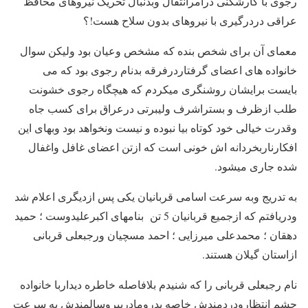
رجوی با کارشکنی درامرانتقال وبدنبال تحریک نیروهای محافظ
عراقی دردرگیری با نیروهای بدون سلاح هست!؟
معمای آن برای شخص بنده که مشخص وعیان بود ولیکن سوال
خانواده های اعضای گرفتاردرفرقه بدنام رجوی بود که می
بایست برایشان روشنگری میکردم که هیچگاه رجوی خشونت
طلب ازظرف و بستراشرف ولیبرتی درعراق برای کسب جاه
وقدرت خیالی خود کوتاه بیا نبوده و نیست ونخواهد بود وبهای این
افکارناربخردانه اش خونی است که ازتن اعضای غافل واغفال
شده جاری میشود.
به تدریج وبه سرعت اسامی قربانیان یکی پس ازدیگری اعلام شد
ودریافتم که ازجمیع قربانیان 5 تن بنامهای اکبرعلیدوست ؛ حمید
دهقان ؛ محمدعلی میرزایی ؛ احمد مسچیان ورجبعلی قربانی
ازاستان گیلان هستند.
نام رجبعلی قربانی را که شنیدم بلافاصله خاطره دیداربا خانواده
چشم انتظارودردمندش خاصه پدرومادرپیروسالمندش به سرعت