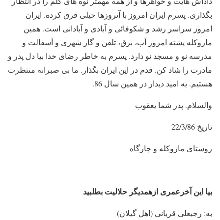
داداش هایت و خواهرها و از همه مهمتر نوه های گلم را در انتظار
بگذاری. پسرم ایران امروز با آنروزها خیلی فرق کرده. ایران
امروز سراسر رشد و شکوفائی و آبادی و آبادانی است. همین
مازوکله پشته امروز آب، برق، تلفن و گاز شهری و آسفالت و
مدرسه نو و مسجد نو دارد. پسرم به خاطر رضای خدا بیا دل پدر و
مادرت را شاد کن. قدم در این ایران بگذار. ما بی صبرانه منتظرت
هستیم. به امید دیدار در همین سال 86.
والسلام. پدر شما یعقوب
تاریخ 22/3/86
روستای مازوکله و چارگاه
بیا این آخرعمری ازهمدیگر حلالیت بطلبید
به:‌ رجبعلی قربانی (اهل گیلان)