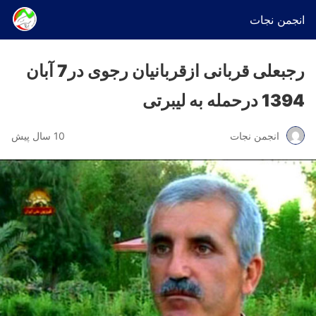
انجمن نجات
رجبعلی قربانی ازقربانیان رجوی در7 آبان
1394 درحمله به لیبرتی
انجمن نجات
10 سال پیش