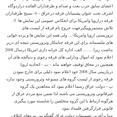
اعضای سابق حزب بعث و صدام و طرفداران القائده دراردوگاه
اشرف تحت عنوان پشتیبانان فرقه درعراق – 4- بسیج طرفداران
فرقه دراروپا وامریکا برای انعکاس عمومی این نمایش ها- 5-
تلاش مستمروپیگیرجهت خروج نام فرقه از لیست های
تروریستی اروپا وامریکا-… ولی همه این نمایش ها و پرده خوانی
های ملتسمانه برای این فرقه جنایتکار وتروریستی نتیجه ای دربر
نداشت زیرا…….. الف- اداره کل خزانه داری امریکا درسال 2008
اعلام نمود که اموال ودارایی های فرقه رجوی و دنبالچه های آن
همچنین در محاق توقیف خواهند ماند – ب – اتحادیه اروپا
دربازبینی سال 2008 خود اعلام نمود دلیلی برای خارج نمودن
فرقه رجوی از لیست گروه های ممنوعه وتروریستی وجود ندارد-
پ – دولت عراق رسما اعلام نمود که مجاهدین یک گروه
غیرقانونی وتروریستی می باشند لذا ضمن منع مردم عراق از
هرگونه ارتباط با این گروه متخلفین را شایسته مورد پیگیری
قانونی قرارگرفتن قلمداد نمود.
وبنا برآخرین تصمیمات دولت عراق گفتگو بین نیروهای ائتلاف