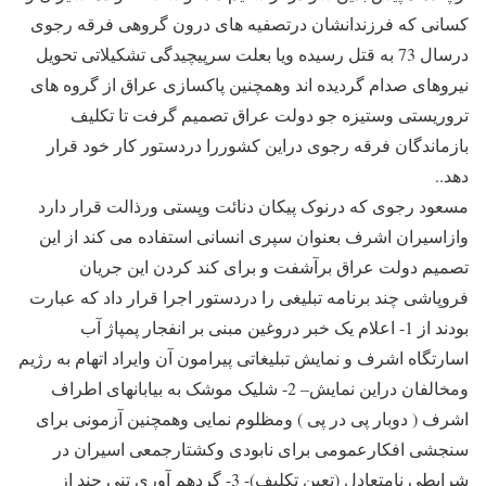
کسانی که فرزندانشان درتصفیه های درون گروهی فرقه رجوی
درسال 73 به قتل رسیده ویا بعلت سرپیچیدگی تشکیلاتی تحویل
نیروهای صدام گردیده اند وهمچنین پاکسازی عراق از گروه های
تروریستی وستیزه جو دولت عراق تصمیم گرفت تا تکلیف
بازماندگان فرقه رجوی دراین کشوررا دردستور کار خود قرار
دهد..
مسعود رجوی که درنوک پیکان دنائت وپستی ورذالت قرار دارد
وازاسیران اشرف بعنوان سپری انسانی استفاده می کند از این
تصمیم دولت عراق برآشفت و برای کند کردن این جریان
فروپاشی چند برنامه تبلیغی را دردستور اجرا قرار داد که عبارت
بودند از 1- اعلام یک خبر دروغین مبنی بر انفجار پمپاژ آب
اسارتگاه اشرف و نمایش تبلیغاتی پیرامون آن وایراد اتهام به رژیم
ومخالفان دراین نمایش– 2- شلیک موشک به بیابانهای اطراف
اشرف ( دوبار پی در پی ) ومظلوم نمایی وهمچنین آزمونی برای
سنجشی افکارعمومی برای نابودی وکشتارجمعی اسیران در
شرایطی نامتعادل (تعین تکلیف)- 3- گردهم آوری تنی چند از