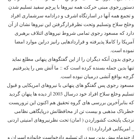
دستوررجوی مبنی حرکت همه نیروها با پرچم سفید تسلیم شدن
و تجمع همه آنها در اسارتگاه اشرف و درادامه سرشماری افراد
وخلح سلاح وتسلیم وتحت نظرقرارگرفتن این نیروها نشان از آن
دارد که مسعود رجوی تمامی شروط نیروهای ائتلاف برهبری
آمریکا را کاملا پذیرفته و قراردادهایی رانیز دراین موارد امضا
نموده است.
رجوی بدون آنکه دیگران را از این گفتگوهای پنهانی مطلع نماید
تنها بدین جمله بسنده کرده است که :: ما آتش بس را پذیرفتیم
گرچه بواقع آتشی درمیان نبوده است.
مسعود رجوی پس گفتگو های پنهانی با نیروهای امریکایی و قبول
تسلیم وخلع سلاح افراد خود درسال 2003 از دیده ها پنهان گردید
که بنابرآخرین بررسی های گروه تحقیق هم اکنون این تروریست
خطرناک مذهبی و بیست تن از محافظانش درپایگاهی نظامی
نزدیک پایتخت کشوراردن ( امان) تحت نظرنیروهای امنیتی اردنی
_ امریکایی قراردارد.(1)
ازچندماه پیش بدین سو دراثرتسلیم دادخواست خانواده اسیران و