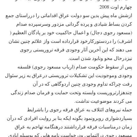
چهارم اوت 2008
ازشش ماه پیش بدین سو دولت عراق اقداماتی را درراستای جمع
کردن بساط شیادی و پرده گردانی مزدور وسرسپرده صدام
(مسعود رجوی دجال) و اعمال حاکمیت خود بر پادگان العظیم (
اشرف) را دردستورکارخود قرارداده است واز علائم چنین نشان
می دهند که این آخرین آثار وجودی فرقه تروریستی رجوی
نیزدرحال محو ونابود شدن است.
پس از سقوط حکومت صدام (ارباب مسعود رجوی) فلسفه
وجودی وموجودیت این تشکیلات تروریستی درعراق به زیر سئوال
رفت چراکه تداوم وجودی چنین اردوگاهی که در آن
چندهزارتروریست وابسته وتحت حمایت و فرمان صدام زندگی
می کردند موضوعیت نداشت.
حمله نیروهای ائتلاف به عراق فرقه رجوی را باشرایط
بسیاردشواری روبرونمود بگونه ایکه بنا بر روایت افرادی که درآن
زمان درمناسبات فرقه قرارداشتند درهنگامه تهاجم به عراق
مسعود رجوی درالتماس ودرخواست نامه هایی که بوسیله ایادی