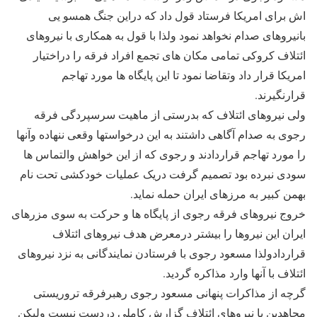
اش برای امریکا فرستاد قول داد که دراین جنگ همسو یی
بانیروهای صدام نخواهد نمود ولذا با قول به همکاری با نیروهای
ائتلاف کروکی تمامی مکان های تجمع افراد فرقه را دراختیار
امریکا قرار داد وتقاضا نمود تا این پایگاه ها مورد تهاجم
قرارنگیرند.
ولی نیروهای ائتلاف که بدرستی از ماهیت سرسپردگی فرقه
رجوی به صدام آگاهی داشتند به این درخواستها وقعی ننهاده وآنها
را مورد تهاجم قراردادند و رجوی که از این خواهش والتماس ها
سودی نبرده بود تصمیم گرفت دریک عملیات خودکشی تحت نام
بهمن کبیر به مرزهای ایران حمله نماید.
خروج نیروهای فرقه رجوی از پایگاه ها و حرکت به سوی مزرهای
ایران این نیروها را بیشتر درمعرض هدف نیروهای ائتلاف
قراردادولذا مسعود رجوی با فرستادن نمایندگانی به نزد نیروهای
ائتلاف با آنها وارد مذاکره گردید.
گرچه از مذاکرات پنهانی مسعود رجوی رهبرفرقه تروریستی
مجاهدین با نیروهای ائتلاف گزارش کاملی دردست نیست ولیکن