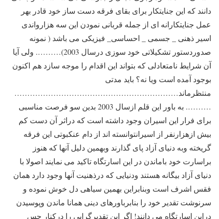
دانند که این جنایتکار برای بقای فرقه دست ساز خود قادر بهر
عمل جنایتکارانه ای از جمله قربانی نمودن این سه هزارواندی
اسیر ذهنی _ جسمی _ احساسی_ فیزیکی می باشد ( نمونه
صدوردستور تشکیلاتی خود سوزی درسال 2003)………. ولی آیا
آن شرایط نامتعادلی که بتواند این اقدام را موجه سازد هم اکنون
بوجود آمده است ویا نه؟ باید مدتی
منتظرماند………………………………………………………
………. به باور این قلم ازسال 2003 بدین سو فرصت مناسبی
برای فرار این اسیران وجود داشته است که دراثر آن دست کم
بیش ازهزارنفر از اسیرانتوانسته اند از دام عنکبوتی این فرقه
گریخته وبه دنیای آزاد پای گذارند وبهمین دلیل آنها که هنوز
براسارت خود باماندن در این اسارتگاه تاکید می نمایند اصولا با
دنیای آزاد بیگانه هستند ودنیایی که درذهنیت آنها وجود دارد همان
فقس اشرف است وبنابراین بهمین سیاهی دل خوش نموده و
سرنوشت تقدیر خود را بنابرباورهای دینی همانا ماندن وپوسیدن
دراین اسارتگاه می دانند! اگر این تقدیرگرایی را درکنار حس