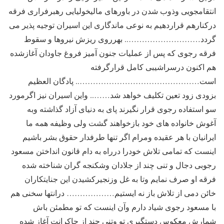
انتقامجویی وذوب شدن در باورهای مالیخولیایی رهبرفراری فرقه
درکنارهم قراردهیم به نوعی ماندگاری این اسیران توجیه پذیر می
گردد……………………….. بهرروی ریزش نیروها و سقوط
فرقه رجوی که پس از عملیات جنون آمیز فروغ جاودان آغازشده
هم اکنون درسراشیبی کامل قرارگرفته
است……………………………………….. پادگان العظیم
بزودی زود تعین تکلیف خواهد شد…….. واین اسیران نیز اگرمورد
سو استفاده رجوی قرار نگیرند پای به دنیای آزاد گذاشته وبه
آغوش خانواده های خود بازخواهند گشت ولی وظیفه همه ما
ایرانیان با هر عقیده ومرام اگر تنها طرفدار حقوق بشر باشیم
اینست که تمامی تلاش خودرا درراه به دام قانون انداختن مسعود
رجوبی دجال و تنی چند از جلادان وشکنجه گران شناخته شده
فرقه او صرف نمایم وتا به غل وزنجیرکشیدن این جنایتکاران
خائن دمی از تلاش باز نه ایستیم……………… درانتها سخنی هم
با مسعود رجوی شیاد دارم وآن اینست که تو مطمئن باش
شمارش معکوس دستگیری تو وتنی چند از چاکرانت آغاز شده