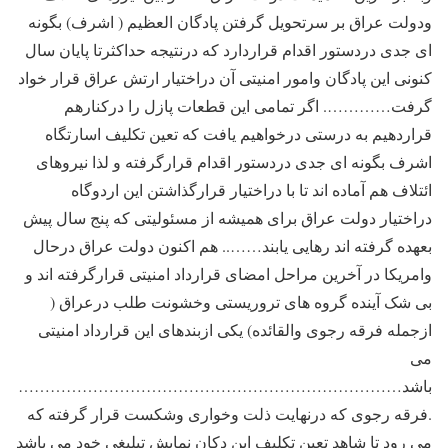
ودولت عراق بر سرتحویل گرفتن پادگان العظیم ( اشرف) بگونه
ای جدی دردستور اقدام قراردارد که درنتیجه حداکثرتا پایان سال
کنونی این پادگان وامور امنیتی آن دراختیار ارتش عراق قرار خواد
گرفت…………. اگر تمامی این قطعات پازل را درکنارهم
قراردهیم به درستی درخواهیم یافت که تعین تکلیف اسارتگاه
اشرف بگونه ای جدی دردستور اقدام قرارگرفته و لذا نیروهای
ائتلاف هم آماده اند تا با دراختیار قرارگذاشتن این اردوگاه
دراختیار دولت عراق برای همیشه از مسئولیتی که پنج سال پیش
بعهده گرفته اند رهایی یابند…….. هم اکنون دولت عراق درحال
وامریکا در آخرین مراحل امضای قرارداد امنیتی قرارگرفته اند و
بی شک آینده گروه های تروریستی وخشونت طلب درعراق (
ازجمله فرقه رجوی والقائده) یکی ازبندهای این قرارداد امنیتی
می
باشد………………………………………………………………
.فرقه رجوی که درنهایت ذلت وخواری وشکست قرار گرفته که
می رود تا شاهد تعین تکلیف این دکان نمایش تبلیغی خود می باشد