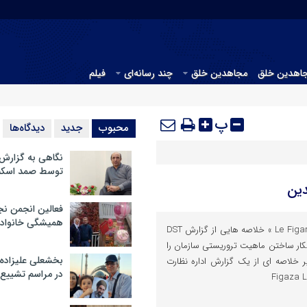
جاهدین خلق
مجاهدین خلق
چند رسانه‌ای
فیلم
پ
محبوب
جدید
دیدگاه‌ها
نگاهی به گزارش
توسط صمد اسکن
فعالین انجمن نج
همیشگی خانواده
گزارش DST درباره مجاهدین « Le Figaro » خلاصه هایی از گزارش DST
ار ساختن ماهیت تروریستی سازمان را
بخشعلی علیزاده 
ر خلاصه ای از یک گزارش اداره نظارت
در مراسم تشییع 