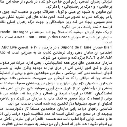
فیزیکی رهبران اساسی رژیم ایران فرا می خوانند ، در یابیم ، از جمله این عن
بر خاتمی » و «مرگ بر رفسنجانی » را ذکر کرد.
این عناوین به شیوه ای عینی و گویا ، خطرناک بودن و ماهیت کینه جوی 
را در روزنامه شان به تصویر می کشد. لحن مقاله های این نشریه نشان می 
نظم عمومی ایجاد می کند زیرا خوانندگان را جهت مرگ رهبران اصلی نظ
فرانسه داشته باشند ، بر می انگیزد.
سازمان نیز شماره 17
است :
2 s
اجتماعی آن سامان دهی روند فرستادن نشریه ها به مبارزنی است که نشانی 
M.A.M. یا F.A.T بازگردانده و مسترد می شوند.
سازمان مجاهدین خلق برای همه فعالیتهایش ، یعنی اداره میراث غیر منقول
و رتق و فتق امور ارتش اش در عراق نیاز به بودجه وافری دارد. بر حسب ا
قاچاق استفاده نمی کند. برعکس ، سازمان مجاهدین خلق و برخی از اعضایش 
هستند چرا که مبالغی را که به کودکان بی سرپرست اختصاص داده میشون
خریداری سلاحهای لازم برای مبارزان و عوامل تروریستشان مصرف میشده ا
بخشی از درآمدشان نیز از طریق جمع آوری سرمایه های سازمان دهی شد
نمایندگیهای OMPI در اروپا ، امریکا ی شمالی و خاورمیا نه ، فر
برخی از اعضا ، که مرتباً مجبور به کمک مالی به سازمان می شوند ، و بالاخره
کمکهای او حدود میلیونها دلار تخمین زده شده است ، بدست می آید.
شناسایی راههای درآمد زایی سازمان مجاهدین مسلماً کار دشواریست. س
پیچیده ای در سطح بین المللی است که عدم شفافیت شیوه درآمد زایی آنها ر
ها و مقصد نهایی آنها اغلب ناشناخته هستند. ظاهراً در این سازمان تلاش
یی انجام بگیرد ؛ همانطور که اعضای آن نیز بیشتر به صورت مخفی فعالیت م