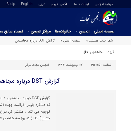
درباره انجمن
ارتباط با ما
تلکس خبری
عربي
English
Shqip
صفحه اصلی
انجمن
خانواده‌ها
مراکز انجمن
اعضاء سابق م
شما اینجا هستید »
صفحه اصلی »
گزارش DST درباره مجاهدین
گروه :
مجاهدین خلق
شناسه :
35005
07 اردیبهشت 1384
انجمن نجات مرکز
گزارش DST درباره مجاهدین
که عملکرد پلیس فرانسه جهت آشک
توجیه می کند ، منتشر کرد.در زی
کشور (DST ) که روز سه شنبه در Figaza Le