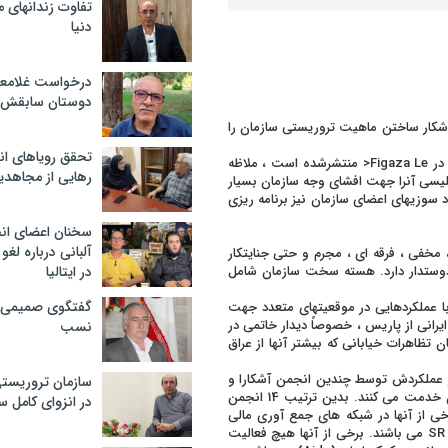
تفاوت زندانهای م
دنیا
درخواست غلامعلی
دوستان سابقش 
کرد پلیس فرانسه جهت آشکار ساختن ماهیت تروریستی سازمان را
تحقق رویاهای ان
منتشرشده است ، ملاظه
رهایی از مجاهدی
لیسی آنرا جهت افشای وجه سازمان بسیار
سوزیهای اعضای سازمان نیز برنامه ریزی
سخنان اعضای ان
آلبانی درباره لغ
ی ، مخفی ، فرقه ای ، مجرم و حتی جنایتکار
 دوستدار دارد. هسته سخت سازمان شامل
در ایتالیا
گفتگوی صمیمی با
 عملکردهایی در موقعیتهای متعدد جهت
ا در لیون در 1998 ، دیدارهای رهبران ایرانی از پاریس ، خصوصاً دیدار خاتمی در
نسب
گذارد ، کارشناسان تظاهرات خیابانی که بیشتر آنها از عراق
رد و عملکردش توسط چندین انجمن آشکارا و
سازمان تروریست
غیر آشکارا سازمان دهی می شود.این انجمنها جهت پوشش اعضای سازمان خدمت می کنند. بدین ترتیب 14 انجمن
در انزوای کامل 
ین انجمنها تشکیل یافته است از اعضای OMPI ، که برخی از آنها در شبکه های جمع آوری مالی
سازمان پدید آمده اند ،ا زجمله مهمترین آنها ؛ SR , ATZ , BRS , NM , HRM می باشند. برخی از آنها هیچ فعالیت