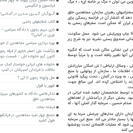
نامه انجمن ایران پیوند به چهار سناتور
اوین می توان « مرگ بر خامنه ای» ، « مرگ
فرانسوی و انگلیسی
سخنرانیهای رهبران سازمان مجاهدین خلق
گـروگـان گـیـری مـدرن در آلبـانـی!
دهد که انتشار آن در فرانسه ریسکی برای
کتاب شقایقهای زخمی
ام ایران که ممکن است سفرهای رسمی به
بازی مریم رجوی با دادگاه سیاسی – 
از یک منبع گزارش میشود که احتمالاً روزنامه مجاهد در Grande- Bretagne چاپ وویرایش می شود. محل سکونت
نوری در آلبانی!؟
 خیابان des Gords در Auves – sur – oise است. نشانی صندوق پستی نشریه نیز به شرح زیر
بهره برداری سیاسی مجاهدین از خون
bi خیابان Dupont de I’ Eure ، در پاریس ، 20 e. انجمن ABC Live در این نشانی ساکن شده است که انگیزه
بازگشت علی اصغر باباپور از فرقه رج
آنها تغییر یافته است و یا مرتباً توسط
کانون گرم خانواده اش – قسمت دوم
خانواده های ایرانی خواستار کمک سفی
ش ، وسائل ارتباطی ا ش اسکان مبارزانش
ملاقات با فرزندان اسیرشان در کمپ
طلاعات ما ، سازمان از پولهایی با منبع
، به ویزه در آلمان ، تحت پیگرد قانونی
نعل وارونه رجوی تا کی ؟
د را اختلاص کرده اند. این مبالغ جهت
ظهور یا افول
ست.
ه توسط متخصصان تبعید شده ایرانی در
تذکر قاضی دادگاه به کشورهای میزبا
اهم می شود. بخش دیگر از درآمدشان از اهداهای
مجاهدین خلق
 صدام حسین ، سرمایه گذار اصلی آنها ، که
فرشته نجات
ازمان دارای مدارهای چرخش سرما یه ای
تجمع چهار نفره مجاهدین در فرانکفو
ا بسیار حادتر می کند. منبع این سرمایه
طول کشید
 می شود که عملیات اقتصادی تحت پوششها
ی کنند.