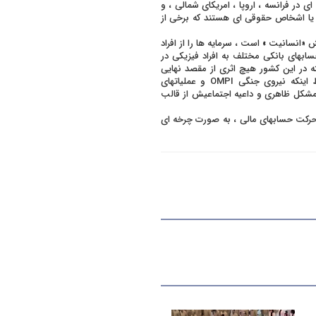
در فرانسه ، اروپا ، امریکای شمالی ، و
 یا اشخاص حقوقی ای هستند که برخی از
ان (Aide) ، که داعیه اجتماعیش «انسانیت » است ، سرمایه ها را از افراد
بهای بانکی مختلف به افراد فیزیکی در
بته در این کشور هیچ اثری از مقصد نهایی
پولها نمی توان یافت. این انجمن شدیداً مورد سوء ظن است به لحاظ اینکه نیروی جنگی OMPI و عملیاتهای
م مشکل ظاهری و داعیه اجتماعیش از قالب
 حرکت حسابهای مالی ، به صورت چرخه ای