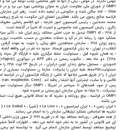
مهمی ندارند. در عوض ، یکی از آنها به طور شاخصی جلب توجه می کند و آن انجمن کمک
sur – Oise ساکن شده و حکومتی در تبعید داده است. رهبر این سا
فرانسه صالح رجوی می باشد. فعالترین اعضای این حکومت به شرح زیرهستن
محمد محدثین ، رئیس کمیسیون امور خارجه ، ابو القاسم رضایی معروف
زاکری ، رئیس کمیسیون ضد جاسوسی و امنیت که اخیراً در گذشته است.
از 1998 ، که OMPI تبدیل به حزب اصلی مخالف رژیم ایران شد ، ت
عملکرد خود را ریشه دار تر کرد و حملات متعددی بر حسب خاصیت تروری
ردوم ژوئن 1998 ، سازمان مجاهدین خلق پیکی را جهت به عهده گ
انقلاب در تهران ، به زبان فرانسوی فرستاد. حدود ده نفر در این واقعه کش
؛ به همان شیوه قبل ، مسئولیت حمله مرگباری علیه « قرارگاه کل سپاه پ
98
مسئولیت195حمله علیه ایران را پذیرفت. سازما ن مسئولیت بسیار
ایران ) را از طریق همین ابلاغها که ناشی از پایگاه فرانسوی آن در فرانسه ا
فاکس و یا سایت اینترنتی آنها انتشا ر یافته اند : (http ;// www. Iran. mojahedin. Com)
پس از سوء قصدهای 11 سپتامبر در ا
نپذیرفت ، تا مبادا به عنوان سازمان تروریستی بر شمرده شود.
OMPI در فرانسه ، پنج روزنامه و نشریه که به لحاظ قانونی هیچ ثبت اسن
می باشند :
« ایران زمی
نشریه ها اساساض عملکرد تبلیغاتی سازمان را به انجام می رسانند.
از همه معروفتر ، روزنامه مجاهد بود که
ای غیر قانونی در کشور ما به نشر خود ادامه می دهد ، اظهارات کاملاً خ
توضیع مجاهد توسط اعضای سازمان انجام می گیرد. ما توانسته ایم برخی از