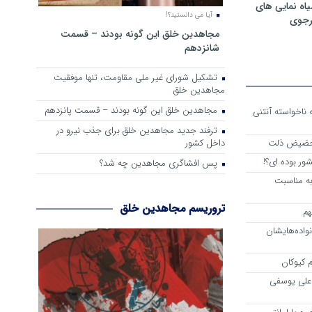
ه نمایی های
آیا می دانستید؟!
رجوی
مجاهدین خلق این گونه بودند – قسمت
شانزدهم
تشکیل شورای غیر ملی مقاومت، تنها موفقیت
مجاهدین خلق
مجاهدین خلق این گونه بودند – قسمت پانزدهم
 از واقعیت حاکم بر اشرف 3 که ناخواسته آنتنی
ترفند جدید مجاهدین خلق برای جذب نیرو در
داخل کشور
 حضیض ذلت
ور بوده ای؟!
پس افشاگری مجاهدین چه شد؟
به مناسبت
تروریسم مجاهدین خلق
هم
اده‌هایشان
 کیوکان
علی یوسفی