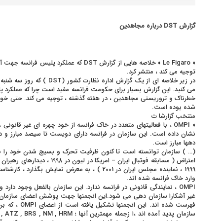
گزارش DST درباره مجاهدین
« Le Figaro » خلاصه هایی از گزارش DST که عمل
توجیه می کند ، منتشر کرد.
در زیر خلاصه ای از یک گزارش اداره نظارت کشور (DST ) که روز سه شنبه در Figaza Le<
می کنید. این گزارش بسیار برای حکومت فرانسه مفید است چرا که عملکرد پ
خطرناک و تروریستی مجاهدین ، در هفته گذشته ، توجیه می کند. حتی خود 
شده بوده است.
منتخب گزارشا ت
« OMPI ، با فعالیتهای متعدد در خاک فرانسه از خود چهره ای غیر قانون
نشان داده است. این سازمان در فرانسه دارای دویست تا سیصد مبارز و
دهها مبارز است.
(… ) سازمان توانسته است تا کنون ظرفیت تحرک و بسیج شدن خود را با
اعتراض ( مسابقه فوتبال ایران – امریک
1999 ، نماینده مجلس ایران در 2001 ) ، به معرض نمایش ب
وارد خاک فرانسه شده اند.
OMPI ، نمایندگی قانونی در فرانسه ندارد. این سازمان بالفعل وجود دا
فهرست شده اند. ا