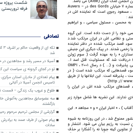
 ایران (Aide) می باشد.
شکست پروژه سیا
OMPI از شورای ملی مقاومت ایران به عنوان پوششی بهره می برد و در شماره 7 خیابان des Gords در Auvers –
فرقه تروریستی 
زمان ، مسعود رجوی است که نماینده اش در
د :
 به محسن ، مسئول سیاسی ، و ابراهیم
أثیر سیاسی خود را از دست داده است. این گروه
تصادفی
ستی و نظامی اش در ایران مرتکب شد.د
رفتن سوء قصد مرتکب شدده در دفتر نماینده
تکه ای
ته یا زخمی شدند. در پیک دیگری این جنبش
شد
اسداران » را به عهده گرفت ( سوم ژوئن
19). دو ماه بعد ، مکتوب رسمی در دفتر AFP در نیوکوزی (chypre) دریافت شد که مسئولیت قتل اسد ا…
آسیلا در مسیر رشد و مجاهدین در
لاجوردی ، مسئول سابق زندان اوین درایران ، در تاریخ 23 اوت 1998 را می پذیرفت و (… ) د رسال 2001 ، OMPI
تو در کجای گردونه ی سیاست این کش
ی از سوء قصدهایی که مرتکب شده است ( در
ست ، پذیرفته است. این ابلاغها یا از طریق
پیام تعدادی از مادران استان مرکزی 
تاسیس انجمن آسیلا در آلبانی
مریکا ، OMPI دیگر مسئولیت سوء قصدهای مرتکب شده اش در ایران را
طلوع و غروب یک زندگی – قسمت ن
ادی ندارند. این نشریه ها شامل موارد زیر
سه عضوسابق مجاهدین به‌آغوش خانو
بازگشتند
ن » ، « ایران لیبراسیون » ، « Le Lion » (شیر) ، « Le Soleal » ( آفتاب ) ، « اخبار ایران » و « مجاهد ». این
گزارشی از مجلس ترحیم مرحوم رحیم
 در فوریه 1999 از سوی وزیر داخلی کشور ممنوع شد ، در این روزنامه به شیوه
پیام صوتی از طرف صمد به برادرش 
شن نسبت به رژیم بیان می شود. انتشار و
سادات
 عناوین کینه جویا نه را آشکارا بر حذف