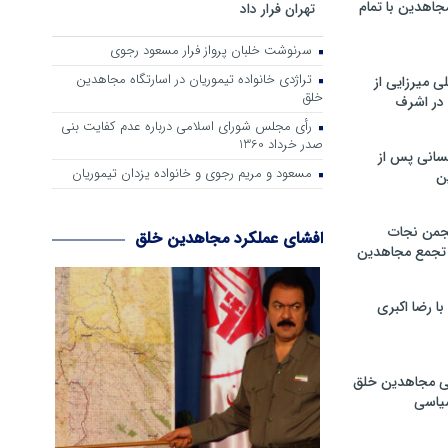
جاهدین با تمام
تهران فرار داد
سرنوشت خلبان پرواز فرار مسعود رجوی
تراژدی خانواده تیموریان در اسارتگاه مجاهدین
 میرزایی از
خلق
در اشرف
رأی مجلس شورای اسلامی درباره عدم كفایت بنی
صدر خرداد 1360
سانی پس از
مسعود و مریم رجوی و خانواده یزدان تیموریان
ن
جمن نجات
افشای عملکرد مجاهدین خلق
و تجمع مجاهدین
 رضا اکبری
ی مجاهدین خلق
سیاسی