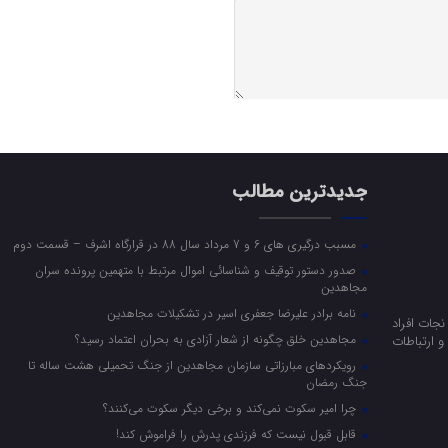
جدیدترین مطالب
مسبب درگیری های 6 و 7 مرداد سال 88 در قرارگاه اشرف – قسمت دوم
صدور دستور توقیف و شناسائی اموال مرتبط با متهمین پرونده سران
مجاهدین
نامه برادر علیرضا جعفری اسیر در تشکیلات مجاهدین
جات افراد
مجاهدین خلق چگونه از شعار آزادی به بحران اعتماد رسید؟
 ارتباطات
رویکرد‌های مبارزاتی سازمان مجاهدین از جنگ تحمیلی هشت ساله تا
جنگ رمضان
چرا امیر سکوت نمی‌کند و برخی دیگر سکوت می‌کنند؟
قابل قبول نیست که فرزندی پدرش را فراموش کند!