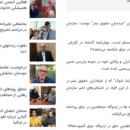
فعالین انجمن نج
همیشگی خانواده
زمان "دیده‌بان حقوق بشر" نوشت: سازمان
بخشعلی علیزاده 
در مراسم تشییع 
مستقر است، چهارشنبه گذشته در گزارش
تفاوت زندانهای م
۲۸
دنیا
داران و وکلای خود در حومه پاریس ضمن
درخواست غلامعلی
روریستی شده است.
دوستان سابقش 
"آیدا شوک" که از طرفداران حقوق بشر در
ز این افراد در اعتراض‌های اخیر سازمان
تحقق رویاهای ان
رهایی از مجاهدی
ها در اردوگاه مجاهدین در عراق پرداخته
سخنان اعضای ان
 می‌گرفتند.
آلبانی درباره لغ
در ایتالیا
اهدین خلق در اردوگاه عراق گشوده
۱۹۹۵