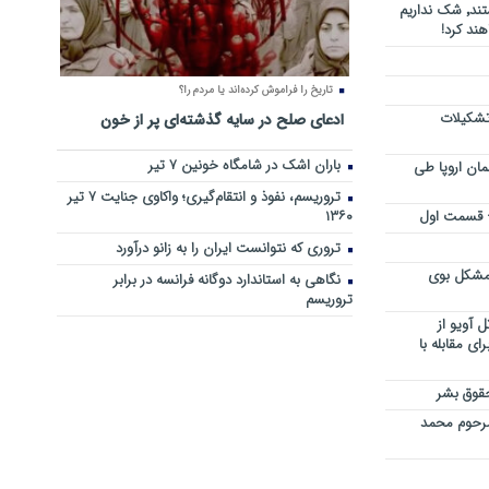
هرجا خشن ترین دشمنان ایران هستند٬ شک نداریم
ند کرد!
تاریخ را فراموش کرده‌اند یا مردم را؟
 تشکیلات
ادعای صلح در سایه گذشته‌ای پر از خون
باران اشک در شامگاه خونین 7 تیر
مان اروپا طی
تروریسم، نفوذ و انتقام‌گیری؛ واکاوی جنایت ۷ تیر
 – قسمت اول
۱۳۶۰
تروری که نتوانست ایران را به زانو درآورد
مشکل بوی
نگاهی به استاندارد دوگانه فرانسه در برابر
تروریسم
 آویو از
ی مقابله با
قوق بشر
مرحوم محمد