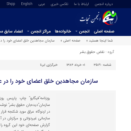
درباره انجمن
ارتباط با ما
تلکس خبری
عربي
English
Shqip
صفحه اصلی
انجمن
خانواده‌ها
مراکز انجمن
اعضاء سابق م
شما اینجا هستید »
صفحه اصلی »
سازمان مجاهدین خلق اعضای خود را در
گروه :
نقض حقوق بشر
شناسه :
3519
01 خرداد 1384
خبرگزاری ایرنا
سازمان مجاهدین خلق اعضای خود را در ع
روزنامه”فیگارو” چاپ پاریس روز
سازمان”دیده‌بان حقوق بشر” نوش
در اردوگاه عراق مورد شکنجه قرار
سازمانی غیردولتی و مرکزش در آ