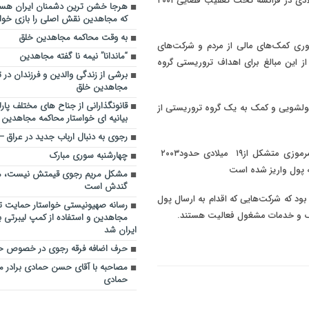
میلادی در فرانسه تحت تعقیب قضایی
۲۰۰۱
که مجاهدین نقش اصلی را بازی خواه
به وقت محاکمه مجاهدین خلق
وری کمک‌های مالی از مردم و شرکت‌های
“ماندانا” نیمه نا گفته مجاهدین
ز این مبالغ برای اهداف تروریستی گروه
برشی از زندگی والدین و فرزندان در
مجاهدین خلق
قانونگذارانی از جناح های مختلف پارل
 پولشویی و کمک به یک گروه تروریستی از
بیانیه ای خواستار محاکمه مجاهدین
رجوی به دنبال ارباب جدید در عراق
مرموزی متشکل از
۱۹
میلادی حدود
۲۰۰۳
چهارشنبه سوری مبارک
مشکل مریم رجوی قیمتش نیست، 
گندش است
ود که شرکت‌هایی که اقدام به ارسال پول
رسانه صهیونیستی خواستار حمایت تل
یک و خدمات مشغول فعالیت هستند.
مجاهدین و استفاده از کمپ لیبرتی برا
ایران شد
حرف اضافه فرقه رجوی در خصوص ح
مصاحبه با آقای حسن حمادی برادر 
حمادی