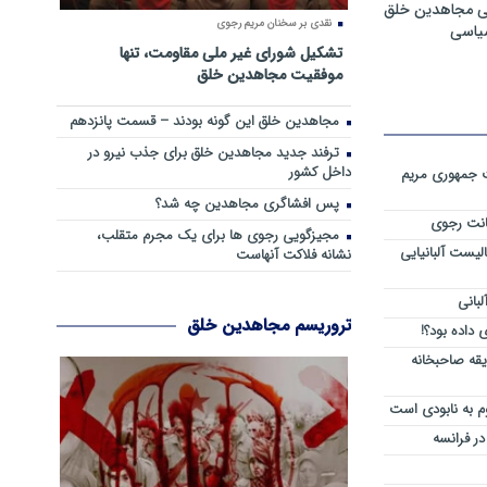
ی مجاهدین خلق
نقدی بر سخنان مریم رجوی
سیاسی
تشکیل شورای غیر ملی مقاومت، تنها
موفقیت مجاهدین خلق
مجاهدین خلق این گونه بودند – قسمت پانزدهم
ترفند جدید مجاهدین خلق برای جذب نیرو در
داخل کشور
ست جمهوری مریم
پس افشاگری مجاهدین چه شد؟
انت رجوی
مجیزگویی رجوی ها برای یک مجرم متقلب،
لیست آلبانیایی
نشانه فلاکت آنهاست
لبانی
تروریسم مجاهدین خلق
داده بود؟!
یقه صاحبخانه
م به نابودی است