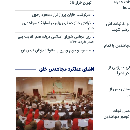
ات همراه
تهران فرار داد
 ها
سرنوشت خلبان پرواز فرار مسعود رجوی
تراژدی خانواده تیموریان در اسارتگاه مجاهدین
و خانواده اش
خلق
رهبر شهید
رأی مجلس شورای اسلامی درباره عدم كفایت بنی
صدر خرداد 1360
جاهدین با تمام
مسعود و مریم رجوی و خانواده یزدان تیموریان
 میرزایی از
افشای عملکرد مجاهدین خلق
در اشرف
سانی پس از
ن
جمن نجات
و تجمع مجاهدین