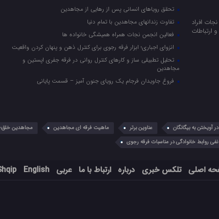
تحقق رویاهای انسانی پس از رهایی از مجاهدین
جات افراد
تفاوت زندانهای مجاهدین با تمام دنیا
 ارتباطات
فعالین انجمن نجات همراه همیشگی خانواده ها
انزوای اجباری؛ ابزار فرقه رجوی برای کنترل ذهن و پنهان کردن واقعیت
تحلیل تطبیقی ساز و کارهای کنترل روانی در فرقه جفری اپستین و
مجاهدین
فروغ جاویدان فرجام یک رویای جنون آمیز – قسمت پایانی
 آویختن به بیگانگان
عناوین برتر
ماهیت فرقه ای مجاهدین
مجاهدین خلق؛ 
نفی روابط خانوادگی در مناسبات فرقه رجوی
حه اصلی
تلکس خبری
درباره
ارتباط با ما
عربي
English
Shqip