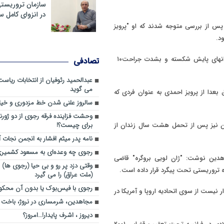
سازمان تروریست
در انزوای کامل 
ما پس از بررسی متوجه شدند که او "پرویز
د.
ستخوانهای پایش شکسته و بشدت جراحت
۱۰
تصادفی
عبدالحمید رئوفیان از انتخابات ریا
می گوید
 بعدا از پرویز احمدی به عنوان فردی که
سالروز علنی شدن خط مزدوری و خی
وحشت فزاینده فرقه رجوی از دو ژورنا
ان نیز پس از تحمل هشت سال زندان از
برای چیست؟!
نامه پدر میثم افشار به انجمن نجات آ
رجوی چه وعده‌ای به مسعود کشمیری 
اهدین نوشت: "ژان لویی بروگره" قاضی
وقتی دزد پر رو و بی حیا (رجوی ها) 
ه تروریستی تحت پیگرد قرار داده است.
(ملت عراق) را می گیرد
رجوی با فیس‌بوک یا بدون آن محکو
 نیست از سوی اتحادیه اروپا و آمریکا در
مجاهدین، شرم‎ساری در نروژ، باخت در فرانسه
ديروز ، اشرف پايدار!…امروز؟