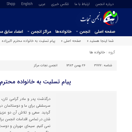
درباره انجمن
ارتباط با ما
تلکس خبری
عربي
English
Shqip
صفحه اصلی
انجمن
خانواده‌ها
مراکز انجمن
اعضاء سابق م
شما اینجا هستید »
صفحه اصلی »
پیام تسلیت به خانواده محترم اکبرزاده
گروه :
خانواده ها
شناسه :
3777
26 بهمن 1384
انجمن نجات مرکز
پیام تسلیت به خانواده محترم ا
درگذشت پدر و مادر گرامی تان، ا
سرمشقی برای ما و دوستانمان در 
گردید. سعی و تلاش آن دو عزیز
شان در تمامی اقدامات انجمن برا
نمی کنیم. سیمای مهربان و دوست