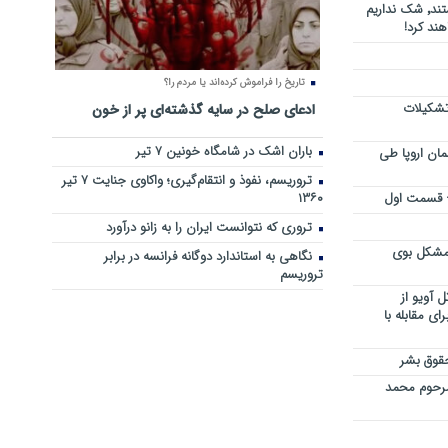
هرجا خشن ترین دشمنان ایران هستند٬ شک نداریم
ند کرد!
تاریخ را فراموش کرده‌اند یا مردم را؟
 تشکیلات
ادعای صلح در سایه گذشته‌ای پر از خون
باران اشک در شامگاه خونین 7 تیر
مان اروپا طی
تروریسم، نفوذ و انتقام‌گیری؛ واکاوی جنایت ۷ تیر
 – قسمت اول
۱۳۶۰
تروری که نتوانست ایران را به زانو درآورد
مشکل بوی
نگاهی به استاندارد دوگانه فرانسه در برابر
تروریسم
 آویو از
ی مقابله با
قوق بشر
مرحوم محمد