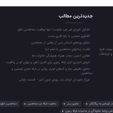
جدیدترین مطالب
تشکیل شورای غیر ملی مقاومت، تنها موفقیت مجاهدین خلق
گفتگوی صمیمی با رضا اکبری نسب
تحقق رویاهای انسانی پس از رهایی از مجاهدین
جات افراد
تفاوت زندانهای مجاهدین با تمام دنیا
 ارتباطات
فعالین انجمن نجات همراه همیشگی خانواده ها
انزوای اجباری؛ ابزار فرقه رجوی برای کنترل ذهن و پنهان کردن واقعیت
تحلیل تطبیقی ساز و کارهای کنترل روانی در فرقه جفری اپستین و
مجاهدین
فروغ جاویدان فرجام یک رویای جنون آمیز – قسمت پایانی
 آویختن به بیگانگان
عناوین برتر
ماهیت فرقه ای مجاهدین
مجاهدین خلق؛ 
نفی روابط خانوادگی در مناسبات فرقه رجوی