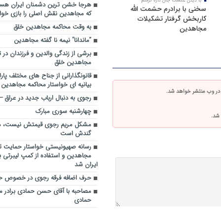
با دیدن عکست جان تازه گرفتم
سخنی با برادرم حشمت الله
که مجاهدین نقش اصلی را بازی خواه
کاربخش گرفتار تشکیلات
به وقت محاکمه مجاهدین خلق
مجاهدین
“ماندانا” نیمه نا گفته مجاهدین
برشی از زندگی والدین و فرزندان در
مجاهدین خلق
قانونگذارانی از جناح های مختلف پارل
بیانیه ای خواستار محاکمه مجاهدین
 در وب منتشر خواهد شد.
رجوی به دنبال ارباب جدید در عراق
چهارشنبه سوری مبارک
 شد.
مشکل مریم رجوی قیمتش نیست، 
گندش است
رسانه صهیونیستی خواستار حمایت تل
مجاهدین و استفاده از کمپ لیبرتی برا
ایران شد
حرف اضافه فرقه رجوی در خصوص ح
مصاحبه با آقای حسن حمادی برادر 
حمادی