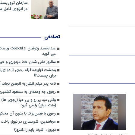
سازمان تروریست
در انزوای کامل 
تصادفی
عبدالحمید رئوفیان از انتخابات ریا
می گوید
سالروز علنی شدن خط مزدوری و خی
وحشت فزاینده فرقه رجوی از دو ژورنا
برای چیست؟!
نامه پدر میثم افشار به انجمن نجات آ
رجوی چه وعده‌ای به مسعود کشمیری 
وقتی دزد پر رو و بی حیا (رجوی ها) 
(ملت عراق) را می گیرد
رجوی با فیس‌بوک یا بدون آن محکو
مجاهدین، شرم‎ساری در نروژ، باخت در فرانسه
ديروز ، اشرف پايدار!…امروز؟