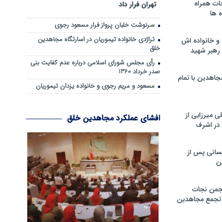
ات همراه
تهران فرار داد
 ها
سرنوشت خلبان پرواز فرار مسعود رجوی
تراژدی خانواده تیموریان در اسارتگاه مجاهدین
و خانواده اش
خلق
رهبر شهید
رأی مجلس شورای اسلامی درباره عدم كفایت بنی
صدر خرداد 1360
جاهدین با تمام
مسعود و مریم رجوی و خانواده یزدان تیموریان
 میرزایی از
افشای عملکرد مجاهدین خلق
در اشرف
سانی پس از
ن
جمن نجات
و تجمع مجاهدین