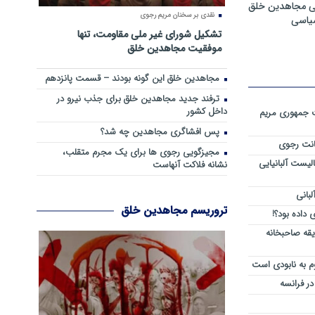
ی مجاهدین خلق
نقدی بر سخنان مریم رجوی
سیاسی
تشکیل شورای غیر ملی مقاومت، تنها
موفقیت مجاهدین خلق
مجاهدین خلق این گونه بودند – قسمت پانزدهم
ترفند جدید مجاهدین خلق برای جذب نیرو در
داخل کشور
ست جمهوری مریم
پس افشاگری مجاهدین چه شد؟
انت رجوی
مجیزگویی رجوی ها برای یک مجرم متقلب،
لیست آلبانیایی
نشانه فلاکت آنهاست
لبانی
تروریسم مجاهدین خلق
داده بود؟!
یقه صاحبخانه
م به نابودی است