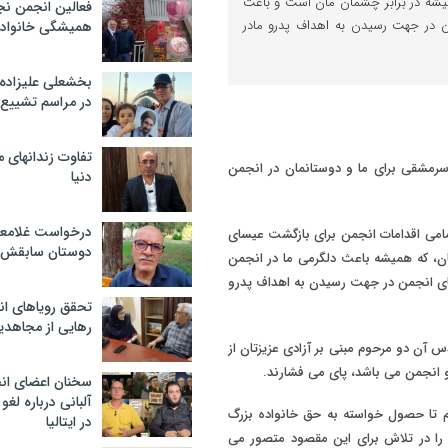
یشه در برابر چشمان مان است و باعث
فعالین انجمن نج
 در جهت رسیدن به اهداف پدرو مادر
همیشگی خانواده
بخشعلی علیزاده 
در مراسم تشییع 
تفاوت زندانهای م
 سرمشقی برای ما و دوستانمان در انجمن
دنیا
درخواست غلامعلی
امی اقدامات انجمن برای بازگشت عیسای
دوستان سابقش 
ان، که همیشه باعث دلگرمی ما در انجمن
ی انجمن در جهت رسیدن به اهداف پدرو
تحقق رویاهای ان
رهایی از مجاهدی
آن دو مرحوم مبنی بر آزادی عزیزتان از
و انجمن می باشد، پای می فشارند.
سخنان اعضای ان
آلبانی درباره لغ
یم تا حصول خواسته به حق خانواده بزرگ
در ایتالیا
را در تلاش برای این مقصود متصور می