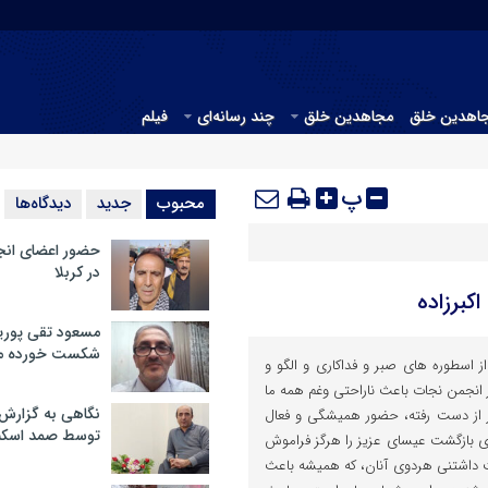
جاهدین خلق
مجاهدین خلق
چند رسانه‌ای
فیلم
پ
محبوب
جدید
دیدگاه‌ها
حضور اعضای انج
در کربلا
کبرزاده
مسعود تقی پوریا
شکست خورده م
ز اسطوره های صبر و فداکاری و الگو و
انجمن نجات باعث ناراحتی وغم همه ما
نگاهی به گزارش
 از دست رفته، حضور همیشگی و فعال
توسط صمد اسکن
ی بازگشت عیسای عزیز را هرگز فراموش
 داشتنی هردوی آنان، که همیشه باعث