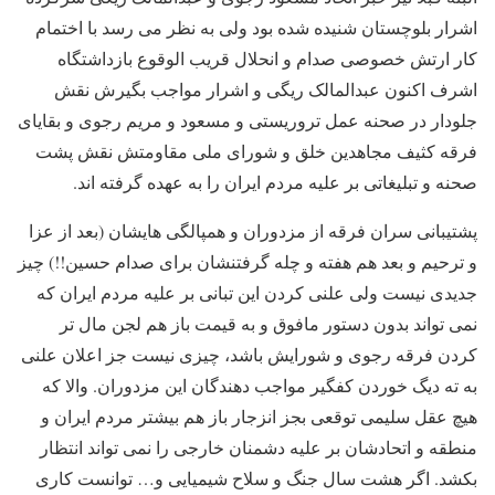
اشرار بلوچستان شنیده شده بود ولی به نظر می رسد با اختمام
کار ارتش خصوصی صدام و انحلال قریب الوقوع بازداشتگاه
اشرف اکنون عبدالمالک ریگی و اشرار مواجب بگیرش نقش
جلودار در صحنه عمل تروریستی و مسعود و مریم رجوی و بقایای
فرقه کثیف مجاهدین خلق و شورای ملی مقاومتش نقش پشت
صحنه و تبلیغاتی بر علیه مردم ایران را به عهده گرفته اند.
پشتیبانی سران فرقه از مزدوران و همپالگی هایشان (بعد از عزا
و ترحیم و بعد هم هفته و چله گرفتنشان برای صدام حسین!!) چیز
جدیدی نیست ولی علنی کردن این تبانی بر علیه مردم ایران که
نمی تواند بدون دستور مافوق و به قیمت باز هم لجن مال تر
کردن فرقه رجوی و شورایش باشد، چیزی نیست جز اعلان علنی
به ته دیگ خوردن کفگیر مواجب دهندگان این مزدوران. والا که
هیچ عقل سلیمی توقعی بجز انزجار باز هم بیشتر مردم ایران و
منطقه و اتحادشان بر علیه دشمنان خارجی را نمی تواند انتظار
بکشد. اگر هشت سال جنگ و سلاح شیمیایی و… توانست کاری