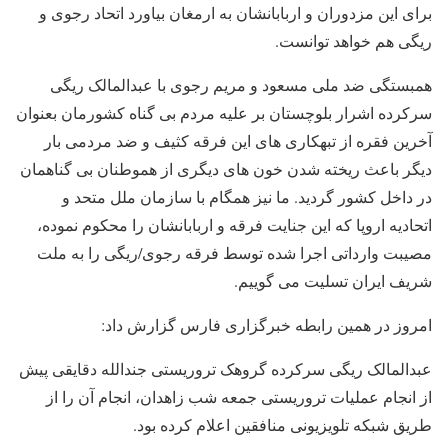
برای این مزدوران و اربابانشان به ارمغان بیاورد اتحاد رجوی و
ریگی هم خواهد توانست.
همبستگی ضد ملی مسعود و مریم رجوی با عبدالمالک ریگی
سرکرده اشرار بلوچستان بر علیه مردم بی گناه کشورمان بعنوان
آخرین فقره از تبهکاری های این فرقه کثیف و ضد مردمی بار
دیگر باعث ریخته شدن خون های دیگری از هموطنان بی گناهمان
در داخل کشور گردید. ما نیز همگام با سازمان ملل متحد و
اتحادیه اروپا که این جنایت فرقه و اربابانشان را محکوم نموده،
مصیبت وارداتی اجرا شده توسط فرقه رجوی/ریگی را به ملت
شریف ایران تسلیت می گوییم.
امروز در همین رابطه خبرگزاری فارس گزارش داد:
عبدالمالک ریگی سرکرده گروهک تروریستی جندالله دقایقی پیش
از انجام عملیات تروریستی جمعه شب زاهدان، انجام آن را از
طریق شبکه تلویزیونی منافقین اعلام کرده بود.