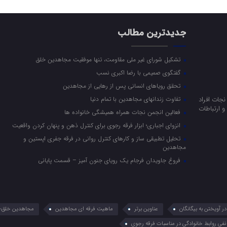
جدیدترین مطالب
تشکیل شورای غیر ملی مقاومت، تنها موفقیت مجاهدین خلق
گفتگوی صمیمی با رضا اکبری نسب
تحقق رویاهای انسانی پس از رهایی از مجاهدین
جات افراد
تفاوت زندانهای مجاهدین با تمام دنیا
 ارتباطات
فعالین انجمن نجات همراه همیشگی خانواده ها
انزوای اجباری؛ ابزار فرقه رجوی برای کنترل ذهن و پنهان کردن واقعیت
تحلیل تطبیقی ساز و کارهای کنترل روانی در فرقه جفری اپستین و
مجاهدین
فروغ جاویدان فرجام یک رویای جنون آمیز – قسمت پایانی
 آویختن به بیگانگان
عناوین برتر
ماهیت فرقه ای مجاهدین
مجاهدین خلق؛ 
نفی روابط خانوادگی در مناسبات فرقه رجوی