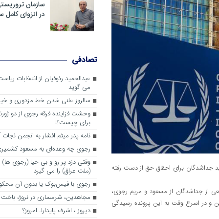
سازمان تروریست
در انزوای کامل 
تصادفی
عبدالحمید رئوفیان از انتخابات ریا
می گوید
سالروز علنی شدن خط مزدوری و خی
وحشت فزاینده فرقه رجوی از دو ژورنا
برای چیست؟!
نامه پدر میثم افشار به انجمن نجات آ
رجوی چه وعده‌ای به مسعود کشمیری 
وقتی دزد پر رو و بی حیا (رجوی ها) 
ید جداشدگان برای احقاق حق از دست رفته
(ملت عراق) را می گیرد
رجوی با فیس‌بوک یا بدون آن محکو
عی از جداشدگان از مسعود و مریم رجوی،
مجاهدین، شرم‎ساری در نروژ، باخت در فرانسه
کن و در اسرع وقت به این پرونده رسیدگی
ديروز ، اشرف پايدار!…امروز؟