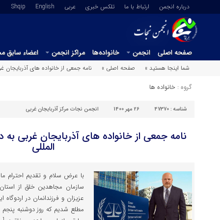
درباره انجمن
ارتباط با ما
تلکس خبری
عربي
English
Shqip
صفحه اصلی
انجمن
خانواده‌ها
مراکز انجمن
اعضاء سابق م
شما اینجا هستید »
صفحه اصلی »
نامه جمعی از خانواده های آذربایجان غر
گروه :
خانواده ها
شناسه :
47370
26 مهر 1400
انجمن نجات مرکز آذربایجان غربی
نامه جمعی از خانواده های آذربایجان غربی به 
المللی
با عرض سلام و تقدیم احترام ما 
سازمان مجاهدین خلق از استان 
عزیزان و فرزندانمان در اردوگاه 