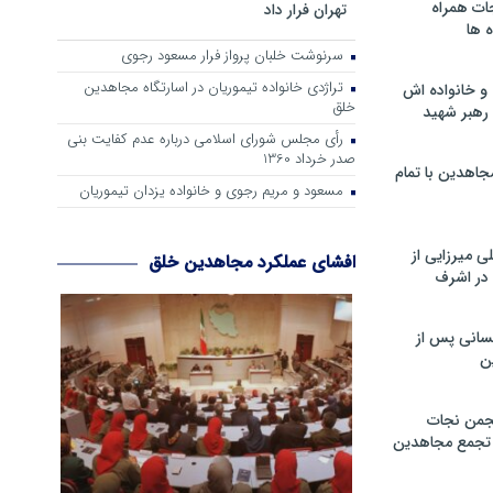
ات همراه
تهران فرار داد
 ها
سرنوشت خلبان پرواز فرار مسعود رجوی
تراژدی خانواده تیموریان در اسارتگاه مجاهدین
و خانواده اش
خلق
رهبر شهید
رأی مجلس شورای اسلامی درباره عدم كفایت بنی
صدر خرداد 1360
جاهدین با تمام
مسعود و مریم رجوی و خانواده یزدان تیموریان
 میرزایی از
افشای عملکرد مجاهدین خلق
در اشرف
سانی پس از
ن
جمن نجات
و تجمع مجاهدین