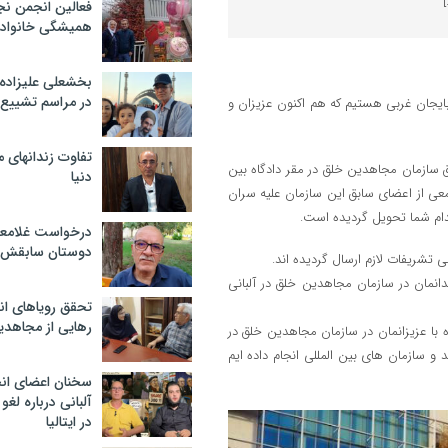
فعالین انجمن نج
همیشگی خانواده
بخشعلی علیزاده 
در مراسم تشییع 
بایجان غربی هستیم که هم اکنون عزیزان و
تفاوت زندانهای م
از اعضا و مسئولین سابق سازمان مجاهدین خلق در مقر دادگاه بین
دنیا
معی از اعضای سابق این سازمان علیه سران
دام شما تحویل گردیده است.
درخواست غلامعلی
دوستان سابقش 
شریفات لازم ارسال گردیده اند.
انمان در سازمان مجاهدین خلق در آلبانی
تحقق رویاهای ان
رهایی از مجاهدی
 با عزیزانمان در سازمان مجاهدین خلق در
 و سازمان های بین المللی انجام داده ایم
سخنان اعضای ان
آلبانی درباره لغ
در ایتالیا