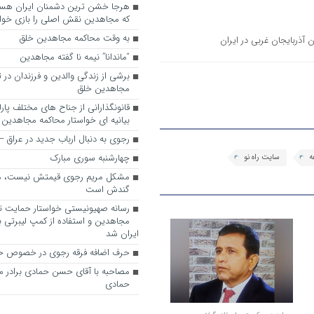
که مجاهدین نقش اصلی را بازی خواه
به وقت محاکمه مجاهدین خلق
 آذربایجان غربی در ایران
“ماندانا” نیمه نا گفته مجاهدین
برشی از زندگی والدین و فرزندان در
مجاهدین خلق
قانونگذارانی از جناح های مختلف پارل
بیانیه ای خواستار محاکمه مجاهدین
رجوی به دنبال ارباب جدید در عراق
چهارشنبه سوری مبارک
ه
سایت راه نو
مشکل مریم رجوی قیمتش نیست، 
گندش است
رسانه صهیونیستی خواستار حمایت تل
مجاهدین و استفاده از کمپ لیبرتی برا
ایران شد
حرف اضافه فرقه رجوی در خصوص ح
مصاحبه با آقای حسن حمادی برادر 
حمادی