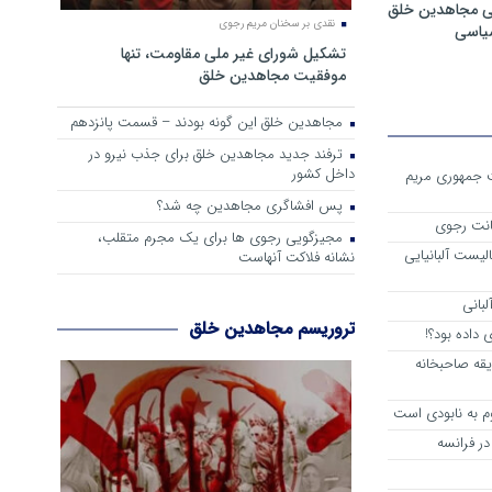
ی مجاهدین خلق
نقدی بر سخنان مریم رجوی
سیاسی
تشکیل شورای غیر ملی مقاومت، تنها
موفقیت مجاهدین خلق
مجاهدین خلق این گونه بودند – قسمت پانزدهم
ترفند جدید مجاهدین خلق برای جذب نیرو در
داخل کشور
ست جمهوری مریم
پس افشاگری مجاهدین چه شد؟
انت رجوی
مجیزگویی رجوی ها برای یک مجرم متقلب،
لیست آلبانیایی
نشانه فلاکت آنهاست
لبانی
تروریسم مجاهدین خلق
داده بود؟!
یقه صاحبخانه
م به نابودی است