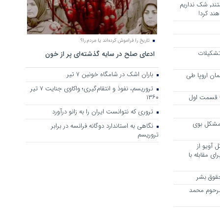
هرجا خشن ترین دشمنان ایران هستند٬ شک نداریم
ند کرد!
تاریخ را فراموش کرده‌اند یا مردم را؟
 تشکیلات
ادعای صلح در سایه گذشته‌ای پر از خون
باران اشک در شامگاه خونین 7 تیر
مان اروپا طی
تروریسم، نفوذ و انتقام‌گیری؛ واکاوی جنایت ۷ تیر
 – قسمت اول
۱۳۶۰
تروری که نتوانست ایران را به زانو درآورد
مشکل بوی
نگاهی به استاندارد دوگانه فرانسه در برابر
تروریسم
 آویو از
ی مقابله با
قوق بشر
مرحوم محمد