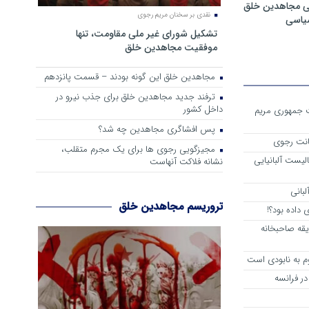
ی مجاهدین خلق
نقدی بر سخنان مریم رجوی
سیاسی
تشکیل شورای غیر ملی مقاومت، تنها
موفقیت مجاهدین خلق
مجاهدین خلق این گونه بودند – قسمت پانزدهم
ترفند جدید مجاهدین خلق برای جذب نیرو در
داخل کشور
ست جمهوری مریم
پس افشاگری مجاهدین چه شد؟
انت رجوی
مجیزگویی رجوی ها برای یک مجرم متقلب،
لیست آلبانیایی
نشانه فلاکت آنهاست
لبانی
تروریسم مجاهدین خلق
داده بود؟!
یقه صاحبخانه
م به نابودی است