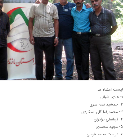
لیست امضاء ها:
1- هادی شبانی
2- جمشید قلعه سری
3- محمدرضا گلی اسکاردی
4- قربانعلی برادران
5- مجید محمدی
6- دوست محمد فرحی