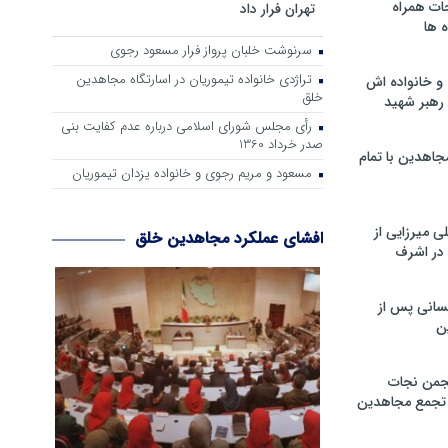
ات همراه
تهران فرار داد
 ها
سرنوشت خلبان پرواز فرار مسعود رجوی
تراژدی خانواده تیموریان در اسارتگاه مجاهدین
و خانواده اش
خلق
رهبر شهید
رأی مجلس شورای اسلامی درباره عدم كفایت بنی
صدر خرداد 1360
جاهدین با تمام
مسعود و مریم رجوی و خانواده یزدان تیموریان
 میرزایی از
افشای عملکرد مجاهدین خلق
در اشرف
سانی پس از
ن
جمن نجات
و تجمع مجاهدین