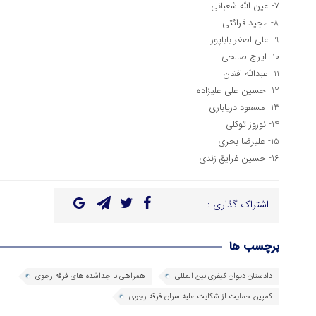
7- عین الله شعبانی
8- مجید قرائتی
9- علی اصغر باباپور
10- ایرج صالحی
11- عبدالله افغان
12- حسین علی علیزاده
13- مسعود دریاباری
14- نوروز توکلی
15- علیرضا بحری
16- حسین غرایق زندی
اشتراک گذاری :
برچسب ها
دادستان دیوان کیفری بین المللی
همراهی با جداشده های فرقه رجوی
کمپین حمایت از شکایت علیه سران فرقه رجوی