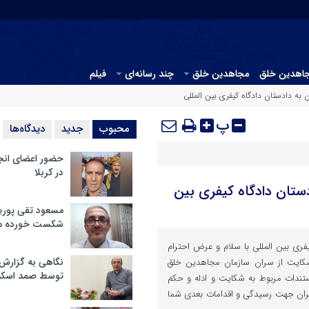
جاهدین خلق
مجاهدین خلق
چند رسانه‌ای
فیلم
 به دادستان دادگاه کیفری بین المللی
پ
محبوب
جدید
دیدگاه‌ها
حضور اعضای انج
در کربلا
دستان دادگاه کیفری بین
مسعود تقی پوریا
شکست خورده م
یفری بین المللی با سلام و عرض احترام
نگاهی به گزارش
 شکایت از سران سازمان مجاهدین خلق
توسط صمد اسکن
ه مستندات مربوط به شکایت و ادله و حکم
هران جهت رسیدگی و اقدامات بعدی شما