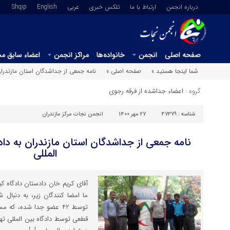
درباره انجمن
ارتباط با ما
تلکس خبری
عربي
English
Shqip
صفحه اصلی
انجمن
خانواده‌ها
مراکز انجمن
اعضاء سابق م
شما اینجا هستید »
صفحه اصلی »
نامه جمعی از جداشدگان استان مازندران
گروه :
اعضاء جداشده از فرقه رجوی
شناسه :
47379
27 مهر 1400
انجمن نجات مرکز مازندران
نامه جمعی از جداشدگان استان مازندران به دا
المللی
آقای کریم خان دادستان دادگاه ک
ما امضا کنندگان زیر، به دنبال
توسط 42 عضو جدا شده، ک
قطعی توسط دادگاه بین المللی ت