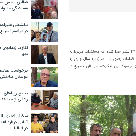
فعالین انجمن نج
همیشگی خانواده
بخشعلی علیزاده 
در مراسم تشییع 
تفاوت زندانهای م
ما امضا کنندگان زیر، به دنبال شکایت از سران سازمان مجاهدین خلق توسط 42 عضو جدا شده، که مستندات مربوط به
دنیا
قدامات بعدی شما در ژوئیه سال جاری به
از موضوع این شکایت، خواهان تسریع در
درخواست غلامعلی
دوستان سابقش 
تحقق رویاهای ان
رهایی از مجاهدی
سخنان اعضای ان
آلبانی درباره لغ
در ایتالیا