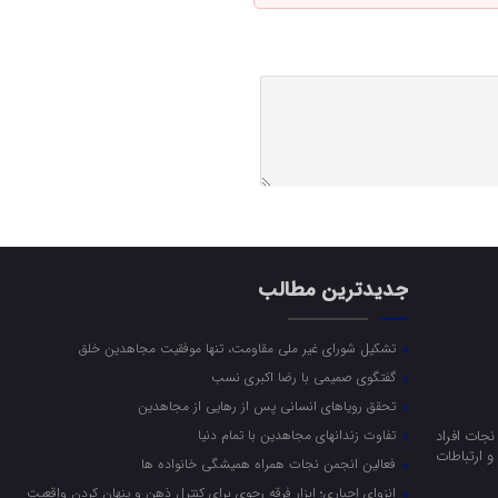
جدیدترین مطالب
تشکیل شورای غیر ملی مقاومت، تنها موفقیت مجاهدین خلق
گفتگوی صمیمی با رضا اکبری نسب
تحقق رویاهای انسانی پس از رهایی از مجاهدین
جات افراد
تفاوت زندانهای مجاهدین با تمام دنیا
 ارتباطات
فعالین انجمن نجات همراه همیشگی خانواده ها
انزوای اجباری؛ ابزار فرقه رجوی برای کنترل ذهن و پنهان کردن واقعیت