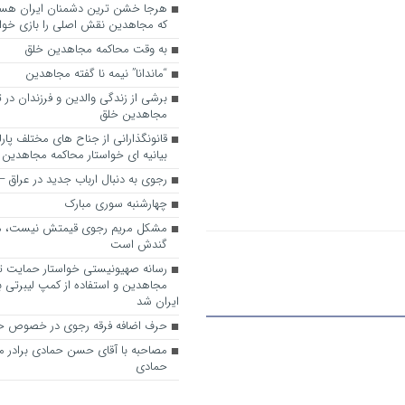
که مجاهدین نقش اصلی را بازی خواه
به وقت محاکمه مجاهدین خلق
“ماندانا” نیمه نا گفته مجاهدین
برشی از زندگی والدین و فرزندان در
مجاهدین خلق
قانونگذارانی از جناح های مختلف پارل
بیانیه ای خواستار محاکمه مجاهدین
رجوی به دنبال ارباب جدید در عراق
چهارشنبه سوری مبارک
مشکل مریم رجوی قیمتش نیست، 
گندش است
رسانه صهیونیستی خواستار حمایت تل
مجاهدین و استفاده از کمپ لیبرتی برا
ایران شد
حرف اضافه فرقه رجوی در خصوص ح
مصاحبه با آقای حسن حمادی برادر 
حمادی