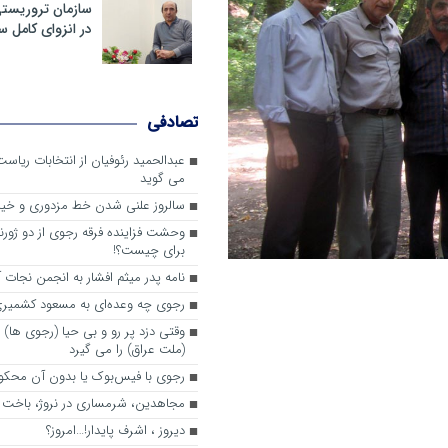
سازمان تروریست
در انزوای کامل 
تصادفی
عبدالحمید رئوفیان از انتخابات ریا
می گوید
سالروز علنی شدن خط مزدوری و خی
وحشت فزاینده فرقه رجوی از دو ژورنا
برای چیست؟!
نامه پدر میثم افشار به انجمن نجات آ
رجوی چه وعده‌ای به مسعود کشمیری 
وقتی دزد پر رو و بی حیا (رجوی ها) 
(ملت عراق) را می گیرد
رجوی با فیس‌بوک یا بدون آن محکو
مجاهدین، شرم‎ساری در نروژ، باخت در فرانسه
ديروز ، اشرف پايدار!…امروز؟