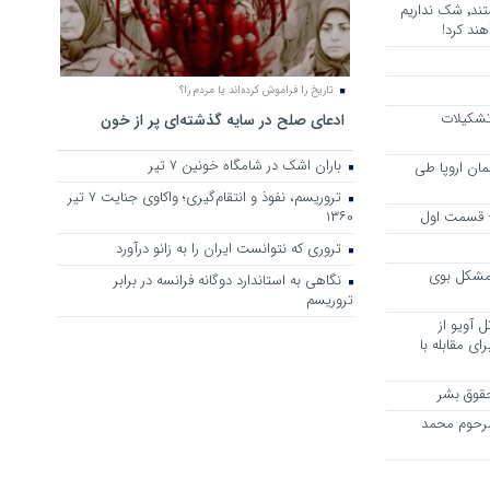
هرجا خشن ترین دشمنان ایران هستند٬ شک نداریم
ند کرد!
تاریخ را فراموش کرده‌اند یا مردم را؟
 تشکیلات
ادعای صلح در سایه گذشته‌ای پر از خون
باران اشک در شامگاه خونین 7 تیر
مان اروپا طی
تروریسم، نفوذ و انتقام‌گیری؛ واکاوی جنایت ۷ تیر
 – قسمت اول
۱۳۶۰
تروری که نتوانست ایران را به زانو درآورد
مشکل بوی
نگاهی به استاندارد دوگانه فرانسه در برابر
تروریسم
 آویو از
ی مقابله با
قوق بشر
مرحوم محمد