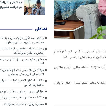
بخشعلی علیزاده 
در مراسم تشییع 
تصادفی
واکنش سخنگوی وزارت خارجه به خا
مجاهدین از فهرست تروریستها
وحشت فرقه مجاهدین از افزایش ام
برادر اسیرش به کانون گرم خانواده، از
چالش برانگیز خانواده ها
اشک شوق در چشمانش دیده می شد.
مشاور امنیت ملی عراق: اخراج مجا
است
 آینده نزدیک شاهد رهایی نازنین برادرش
تلخ کامی باز شدن دفتر فرقه رجوی در 
انفجارهای تروریستی بوستون
ملاقات اعضای انجمن نجات مازندران ب
مید به رهایی تمام اسیران رجوی به پایان
محمدرضا خزایی
عزاداری پس از برپایی جشنی دروغین
درگذشت جانسوز مادر محترمه ی ابرا
مسعود رجوی و تحریف مفهوم فدا