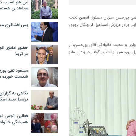
من هم آسیب دید
مجاهدین هستم
زمان (عج)، مرتضی پورحسن میزبان مسئول انجمن نجات
ایی برادر عزیزش اسماعیل از چنگال رجوی
پس افشاگری مج
وازی و محبت خانوادگی آقای پورحسن، از
حضور اعضای انج
پورحسن از اعضای گرفتار در زندان مانز
در کربلا
مسعود تقی پوریا
شکست خورده م
نگاهی به گزارش
توسط صمد اسکن
فعالین انجمن نج
همیشگی خانواده