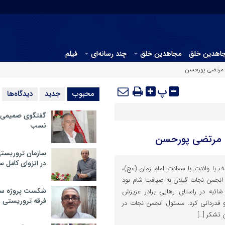
جاهدین خلق
مجاهدین خلق
چند رسانه‌ای
فیلم
 مرتضی پورحسن
پ
محبوب
جدید
دیدگاه‌ها
گفتگوی صمیمی با
نسب
ه مرتضی پورحسن
سازمان تروریست
در انزوای کامل 
۱۷ اسفندماه ۱۴۰۱ مصادف با ولادت با سعادت امام زمان (عج)،
نجمن نجات گیلان به ضیافت شام بود
شکست پروژه سیا
شائبه در راستای رهایی برادر عزیزش
فرقه تروریستی 
 قدردانی کرد. مسئول انجمن نجات در
 تشکر […]