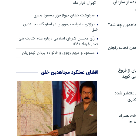
ه از سازمان
تهران فرار داد
سرنوشت خلبان پرواز فرار مسعود رجوی
تراژدی خانواده تیموریان در اسارتگاه مجاهدین
اهدین چه شد؟
خلق
رأی مجلس شورای اسلامی درباره عدم كفایت بنی
صدر خرداد 1360
من نجات زنجان
مسعود و مریم رجوی و خانواده یزدان تیموریان
ن از فروغ
افشای عملکرد مجاهدین خلق
ی گوید
 منتشر شده
دری
ات همراه
 ها