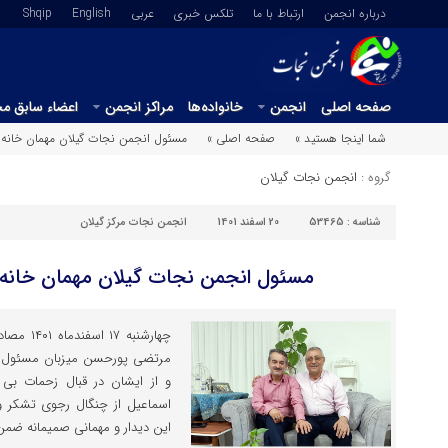
درباره انجمن
ارتباط با ما
تلکس خبری
عربي
English
Shqip
صفحه اصلی
انجمن
خانواده‌ها
مراکز انجمن
اعضاء سابق م
شما اینجا هستید »
صفحه اصلی »
مسئول انجمن نجات گیلان مهمان خانه
گروه :
انجمن نجات گیلان
شناسه :
53465
20 اسفند 1401
انجمن نجات مرکز گیلان
مسئول انجمن نجات گیلان مهمان خان
چهارشنبه 
مرتضی پورحسن میزبان مسئول ا
و از ایشان در قبال زحمات بی 
اسماعیل از چنگال رجوی تشکر و
این دیدار و مهمانی صمیمانه ضمن