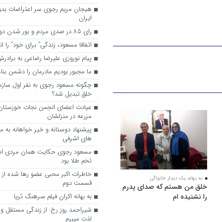
هیجان مریم رجوی سر اعتراضات بدو
ایران
رای 85 در صدی مردم و بور شدن دوباره رجوی
اتفاقا مسعود، زندگی” برای خود” را ا
پیام نوروزی علیرضا رضاعی به براد
ما مجبور بودیم مادرمان را دشمن بنا
چگونه مسعود رجوی به نفر اول ساز
خلق تبدیل شد؟
عیادت اعضای انجمن نجات خوزستان ا
مزرعه در منزلشان
های اشرفی
مسعود رجوی حکایت همان مردی اس
تخم طلا بود
خاطرات اکبر محبی عضو رها شده از
به بهانه یک دیدار خانواگی
قسمت دوم
خلق من هستم که صدای پدرم
را نشنیده ام
به ‌بهانه اکران فیلم سرهنگ ثریا
شیراحمد روز رخ: از زندگی مستقل و آ
لذت میبرم