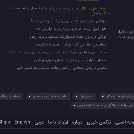
رویکرد‌های مبارزاتی سازمان مجاهدین از جنگ تحمیلی هشت ساله تا
جنگ رمضان
چرا امیر سکوت نمی‌کند و برخی دیگر سکوت می‌کنند؟
قابل قبول نیست که فرزندی پدرش را فراموش کند!
جات افراد
کودکی در درون حصار ایدئولوژیک مسعود و مریم رجوی
 ارتباطات
مجاهدین خلق این گونه بودند – قسمت شانزدهم
مردم عادی بیشترین هزینه جنایات سازمان مجاهدین را پرداخت کردند
سخنان تکراری و بی محتوای اعضای شورای بیکاران
تحلیلی تاریخی ـ نظامی از آخرین تهاجم سازمان مجاهدین خلق
 آویختن به بیگانگان
عناوین برتر
ماهیت فرقه ای مجاهدین
مجاهدین خلق؛ 
نفی روابط خانوادگی در مناسبات فرقه رجوی
حه اصلی
تلکس خبری
درباره
ارتباط با ما
عربي
English
Shqip