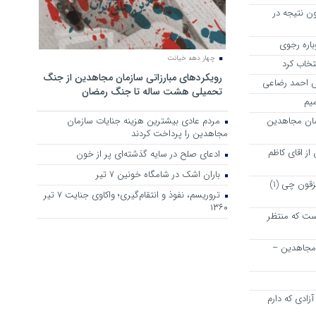
ن نتیجه در
چهار دهه خیانت
نتخاب کرد
رویکرد‌های مبارزاتی سازمان مجاهدین از جنگ
رش احمد رضاعی
تحمیلی هشت ساله تا جنگ رمضان
میم
مان مجاهدین
مردم عادی بیشترین هزینه جنایات سازمان
مجاهدین را پرداخت کردند
ز اقای کاظم
ادعای صلح در سایه گذشته‌ای پر از خون
باران اشک در شامگاه خونین 7 تیر
پیشنهاد دوستانه و خیر خواهانه به مزقون چی (1)
تروریسم، نفوذ و انتقام‌گیری؛ واکاوی جنایت ۷ تیر
۱۳۶۰
ت که منتظر
 مجاهدین –
زادی که دارم