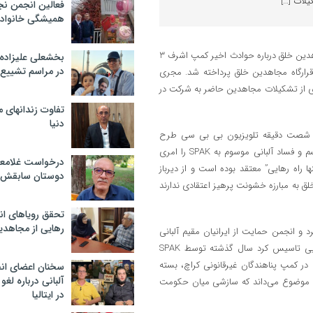
یلات […]
فعالین انجمن نج
همیشگی خانواده
تلویزیون بی بی سی شب گذشته با حسن حیرانی عضو پیشین سازمان مجاهدین خلق درباره حوادث اخیر کمپ اشرف 3
بخشعلی علیزاده 
در مراسم تشییع 
 قرارگاه مجاهدین خلق پرداخته شد. مجری
‌ای از تشکیلات مجاهدین حاضر به شرکت در
تفاوت زندانهای م
دنیا
مه شصت دقیقه تلویزیون بی بی سی طرح
موضوع جرایم سازمان یافته درباره مجاهدین خلق از سوی پلیس ضد تروریسم و فساد آلبانی موسوم به SPAK را امری
درخواست غلامعلی
راه رهایی” معتقد بوده است و از دیرباز
دوستان سابقش 
ق به مبارزه خشونت پرهیز اعتقادی ندارند
تحقق رویاهای ان
رهایی از مجاهدی
 انجمن حمایت از ایرانیان مقیم آلبانی
(آسیلا) را همراه با چند عضو جدا شده دیگر و به یاری چند شهروند آلبانیایی تاسیس کرد سال گذشته توسط SPAK
 کمپ پناهندگان غیرقانونی کراچ، بسته
سخنان اعضای ان
آلبانی درباره لغ
 این موضوع می‌داند که سازشی میان حکومت
در ایتالیا