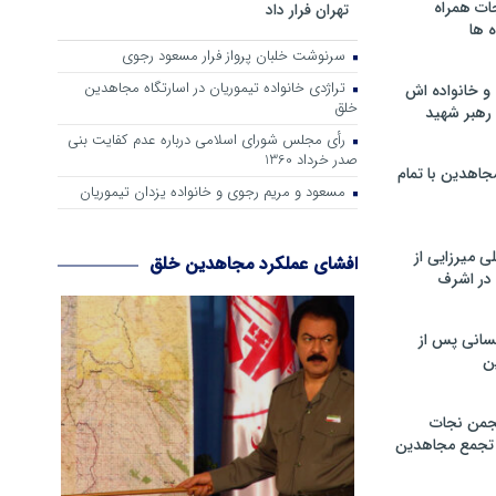
ات همراه
تهران فرار داد
 ها
سرنوشت خلبان پرواز فرار مسعود رجوی
تراژدی خانواده تیموریان در اسارتگاه مجاهدین
و خانواده اش
خلق
رهبر شهید
رأی مجلس شورای اسلامی درباره عدم كفایت بنی
صدر خرداد 1360
جاهدین با تمام
مسعود و مریم رجوی و خانواده یزدان تیموریان
 میرزایی از
افشای عملکرد مجاهدین خلق
در اشرف
سانی پس از
ن
جمن نجات
و تجمع مجاهدین