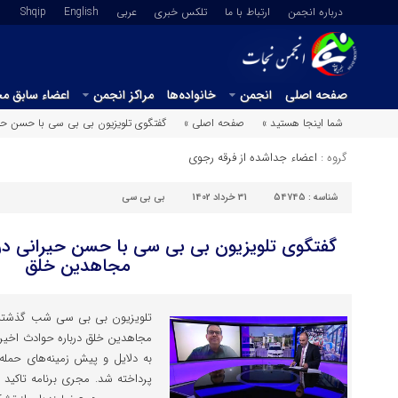
درباره انجمن
ارتباط با ما
تلکس خبری
عربي
English
Shqip
صفحه اصلی
انجمن
خانواده‌ها
مراکز انجمن
اعضاء سابق م
شما اینجا هستید »
صفحه اصلی »
گفتگوی تلویزیون بی بی سی با حسن حی
گروه :
اعضاء جداشده از فرقه رجوی
شناسه :
54745
31 خرداد 1402
بی بی سی
گفتگوی تلویزیون بی بی سی با حسن حیرانی در
مجاهدین خلق
تلویزیون بی بی سی شب گذشته
به دلایل و پیش زمینه‌های حمله 
پرداخته شد. مجری برنامه تاکید 