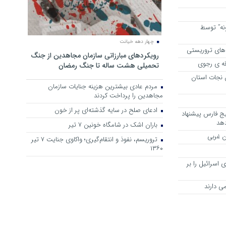
نه” توسط
چهار دهه خیانت
های تروریستی
رویکرد‌های مبارزاتی سازمان مجاهدین از جنگ
قه ی رجوی
تحمیلی هشت ساله تا جنگ رمضان
ن نجات استان
مردم عادی بیشترین هزینه جنایات سازمان
مجاهدین را پرداخت کردند
ادعای صلح در سایه گذشته‌ای پر از خون
لیج فارس پیشنهاد
دهد
باران اشک در شامگاه خونین 7 تیر
ن غربی
تروریسم، نفوذ و انتقام‌گیری؛ واکاوی جنایت ۷ تیر
۱۳۶۰
اسرائیل را بر
ی دارند