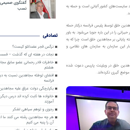
گفتگوی صمیمی با
شد سایست‌های کشور آلبانی است و حمله به
نسب
.
جاهدین خلق توسط پلیس فرانسه درکنار حمله
رانی را در این باره جویا می‌شود. به باور
تصادفی
 پایانی بر مجاهدین خلق است چرا که به
ر این سازمان به سازمان های نظامی و
نرگس قجر عضدانلو کیست؟
نجات در هفته ای که گذشت – قسمت 3
خاطرات قادر رحمانی عضو سابق مج
اسم سالانه مجاهدین خلق در ویلپنت پاریس دعوت شده
هشتم
ضع گیری نکرده‌اند.
افشای توطئه مجاهدین نسبت به دیدار
فرانسه
یکپارچگی دولت عراق علیه مجاهدین
خانواده ها ثابت کرده اند درس دیگ
آموزند
رجوی و توهم سیاهی لشکر
هر چه مجاهدین رشته می کنند ما 
آن را پنبه می کنیم