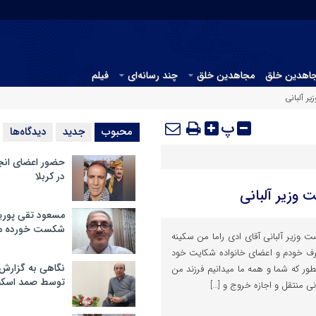
جاهدین خلق
مجاهدین خلق
چند رسانه‌ای
فیلم
ر آلبانی
پ
محبوب
جدید
دیدگاه‌ها
حضور اعضای انج
در کربلا
وزیر آلبانی
مسعود تقی پوریا
شکست خورده م
زیر آلبانی آقای ادی راما من سکینه
رف خودم و اعضای خانواده شکایت خود
نگاهی به گزارش
نطور که شما و همه ما میدانیم فرزند من
توسط صمد اسکن
ونی منتقل و اجازه خروج و […]