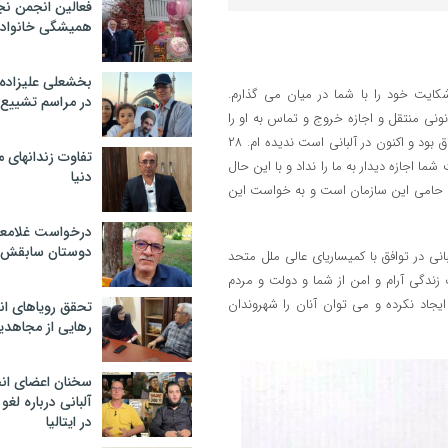
فعالین انجمن نج
همیشگی خانواده
بخشعلی علیزاده 
ایت خود را با شما در میان می گذارم.
در مراسم تشییع 
نونی منتقل و اجازه خروج و تماس به او را
نمی‌دهید. من بیشتر از ۳۲ سال است فرزندم را که اسیر در کمپ اشرف در عراق بود و اکنون در آلبانی است ندیده ام. ۲۸
تفاوت زندانهای م
ا اجازه دیدار به ما را نداد و با این حال
دنیا
شما حامی این سازمان است و به خواست این
درخواست غلامعلی
دوستان سابقش 
انی در توافق با کمیساریای عالی ملل متحد
 زندگی آرام و امن از شما و دولت و مردم
ایجاد نکرده و می توان آنان را شهروندان
تحقق رویاهای ان
رهایی از مجاهدی
سخنان اعضای ان
آلبانی درباره لغ
در ایتالیا