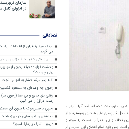
سازمان تروریست
در انزوای کامل 
تصادفی
عبدالحمید رئوفیان از انتخابات ریا
می گوید
سالروز علنی شدن خط مزدوری و خی
وحشت فزاینده فرقه رجوی از دو ژورنا
برای چیست؟!
نامه پدر میثم افشار به انجمن نجات آ
رجوی چه وعده‌ای به مسعود کشمیری 
وقتی دزد پر رو و بی حیا (رجوی ها) 
(ملت عراق) را می گیرد
اهدین خلق نجات داده اند شما آنها را بدون
رجوی با فیس‌بوک یا بدون آن محکو
ه محل کار پسرم علی هاجری بفرستید و از
مجاهدین، شرم‎ساری در نروژ، باخت در فرانسه
چکترین تخلف و بی احترامی نسبت به مردم و
ديروز ، اشرف پايدار!…امروز؟
 است پس باید تمام اعضای این سازمان از