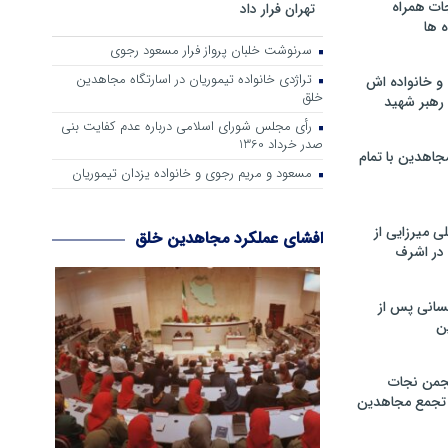
ات همراه
تهران فرار داد
 ها
سرنوشت خلبان پرواز فرار مسعود رجوی
تراژدی خانواده تیموریان در اسارتگاه مجاهدین
و خانواده اش
خلق
رهبر شهید
رأی مجلس شورای اسلامی درباره عدم كفایت بنی
صدر خرداد 1360
جاهدین با تمام
مسعود و مریم رجوی و خانواده یزدان تیموریان
 میرزایی از
افشای عملکرد مجاهدین خلق
در اشرف
سانی پس از
ن
جمن نجات
و تجمع مجاهدین