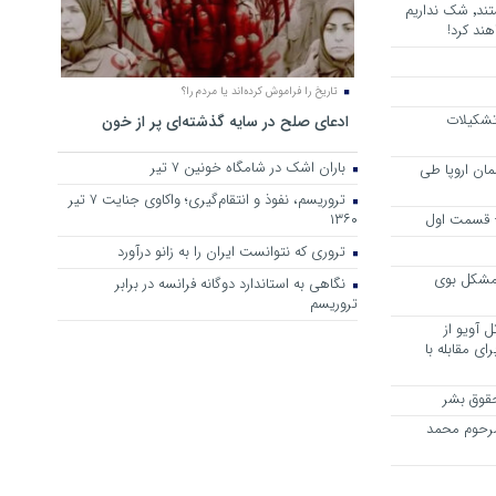
هرجا خشن ترین دشمنان ایران هستند٬ شک نداریم
ند کرد!
تاریخ را فراموش کرده‌اند یا مردم را؟
 تشکیلات
ادعای صلح در سایه گذشته‌ای پر از خون
باران اشک در شامگاه خونین 7 تیر
مان اروپا طی
تروریسم، نفوذ و انتقام‌گیری؛ واکاوی جنایت ۷ تیر
 – قسمت اول
۱۳۶۰
تروری که نتوانست ایران را به زانو درآورد
مشکل بوی
نگاهی به استاندارد دوگانه فرانسه در برابر
تروریسم
 آویو از
ی مقابله با
قوق بشر
مرحوم محمد