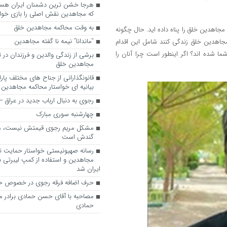
که مجاهدین نقش اصلی را بازی خواه
به وقت محاکمه مجاهدین خلق
مجاهدین خلق را پناه داده اید. حال چگونه
“ماندانا” نیمه نا گفته مجاهدین
جاهدین خلق زندگی کنند شامل این اقدام
ا شده اند؟ اگر اینطور است چرا آنان را
برشی از زندگی والدین و فرزندان در
مجاهدین خلق
قانونگذارانی از جناح های مختلف پارل
بیانیه ای خواستار محاکمه مجاهدین
رجوی به دنبال ارباب جدید در عراق
چهارشنبه سوری مبارک
مشکل مریم رجوی قیمتش نیست، 
گندش است
رسانه صهیونیستی خواستار حمایت تل
مجاهدین و استفاده از کمپ لیبرتی برا
ایران شد
حرف اضافه فرقه رجوی در خصوص ح
مصاحبه با آقای حسن حمادی برادر 
حمادی