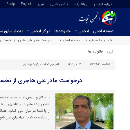
درباره انجمن
ارتباط با ما
تلکس خبری
عربي
English
Shqip
صفحه اصلی
انجمن
خانواده‌ها
مراکز انجمن
اعضاء سابق م
شما اینجا هستید »
صفحه اصلی »
درخواست مادر علی هاجری از نخست وزی
گروه :
خانواده ها
شناسه :
52354
13 آذر 1401
انجمن نجات مرکز خوزستان
درخواست مادر علی هاجری از نخست 
با سلام و عرض ادب خدمت نخست و
عوض زاده مادر علی هاجری از ط
را با شما در میان می گذارم. هما
را بیگناه به کمپ مهاجران غیر قان