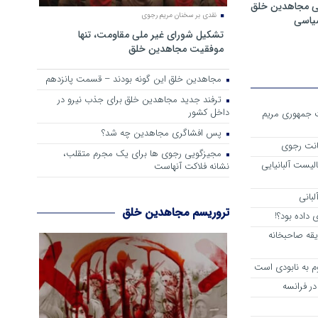
ی مجاهدین خلق
نقدی بر سخنان مریم رجوی
سیاسی
تشکیل شورای غیر ملی مقاومت، تنها
موفقیت مجاهدین خلق
مجاهدین خلق این گونه بودند – قسمت پانزدهم
ترفند جدید مجاهدین خلق برای جذب نیرو در
داخل کشور
ست جمهوری مریم
پس افشاگری مجاهدین چه شد؟
انت رجوی
مجیزگویی رجوی ها برای یک مجرم متقلب،
لیست آلبانیایی
نشانه فلاکت آنهاست
لبانی
تروریسم مجاهدین خلق
داده بود؟!
یقه صاحبخانه
م به نابودی است