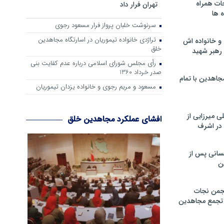
ات همراه
تهران فرار داد
 ها
سرنوشت خلبان پرواز فرار مسعود رجوی
تراژدی خانواده تیموریان در اسارتگاه مجاهدین
و خانواده اش
خلق
رهبر شهید
رأی مجلس شورای اسلامی درباره عدم كفایت بنی
صدر خرداد 1360
جاهدین با تمام
مسعود و مریم رجوی و خانواده یزدان تیموریان
 میرزایی از
افشای عملکرد مجاهدین خلق
در اشرف
سانی پس از
ن
جمن نجات
و تجمع مجاهدین