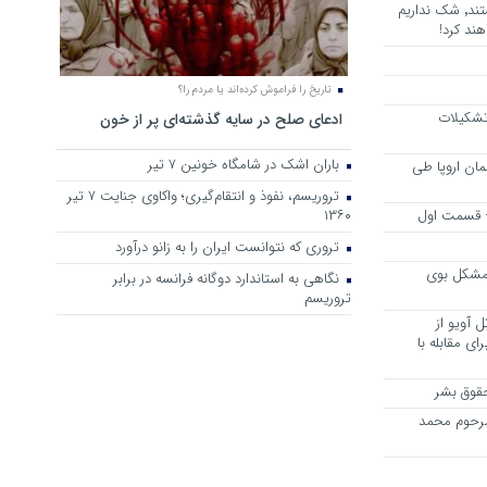
هرجا خشن ترین دشمنان ایران هستند٬ شک نداریم
ند کرد!
تاریخ را فراموش کرده‌اند یا مردم را؟
 تشکیلات
ادعای صلح در سایه گذشته‌ای پر از خون
باران اشک در شامگاه خونین 7 تیر
مان اروپا طی
تروریسم، نفوذ و انتقام‌گیری؛ واکاوی جنایت ۷ تیر
 – قسمت اول
۱۳۶۰
تروری که نتوانست ایران را به زانو درآورد
مشکل بوی
نگاهی به استاندارد دوگانه فرانسه در برابر
تروریسم
 آویو از
ی مقابله با
قوق بشر
مرحوم محمد