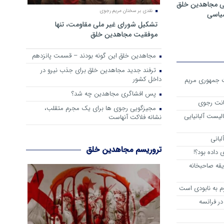
ی مجاهدین خلق
نقدی بر سخنان مریم رجوی
سیاسی
تشکیل شورای غیر ملی مقاومت، تنها
موفقیت مجاهدین خلق
مجاهدین خلق این گونه بودند – قسمت پانزدهم
ترفند جدید مجاهدین خلق برای جذب نیرو در
داخل کشور
ست جمهوری مریم
پس افشاگری مجاهدین چه شد؟
انت رجوی
مجیزگویی رجوی ها برای یک مجرم متقلب،
لیست آلبانیایی
نشانه فلاکت آنهاست
لبانی
تروریسم مجاهدین خلق
داده بود؟!
یقه صاحبخانه
م به نابودی است