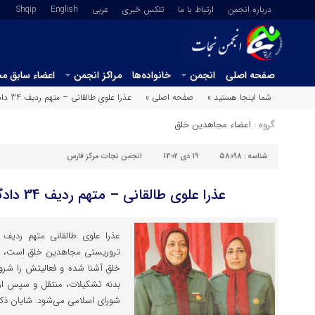
درباره انجمن
ارتباط با ما
تلکس خبری
عربي
English
Shqip
صفحه اصلی
انجمن
خانواده‌ها
مراکز انجمن
اعضاء سابق م
شما اینجا هستید »
صفحه اصلی »
عذرا علوی طالقانی – متهم ردیف 34 دادگاه مجاهدین خلق
گروه :
اعضاء مجاهدین خلق
شناسه :
58098
19 دی 1402
انجمن نجات مرکز فارس
عذرا علوی طالقانی – متهم ردیف 34 دادگاه مجاهدین خلق
بدنه تشکیلات، منتقل و سپس ا
شورای اسلامی می‌شود. شایان ذکر