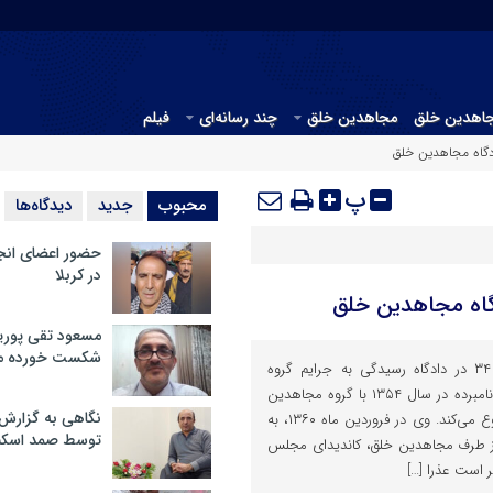
جاهدین خلق
مجاهدین خلق
چند رسانه‌ای
فیلم
پ
محبوب
جدید
دیدگاه‌ها
حضور اعضای انج
در کربلا
مسعود تقی پوریا
شکست خورده م
عذرا علوی طالقانی متهم ردیف ۳۴ در دادگاه رسیدگی به جرایم گروه
تروریستی مجاهدین خلق است، نامبرده در سال ۱۳۵۴ با گروه مجاهدین
نگاهی به گزارش
خلق آشنا شده و فعالیتش را شروع می‌کند. وی در فروردین ماه ۱۳۶۰، به
توسط صمد اسکن
ز طرف مجاهدین خلق، کاندیدای مجلس
 است عذرا […]