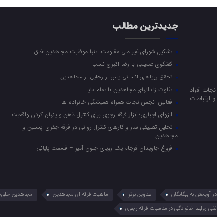
جدیدترین مطالب
تشکیل شورای غیر ملی مقاومت، تنها موفقیت مجاهدین خلق
گفتگوی صمیمی با رضا اکبری نسب
تحقق رویاهای انسانی پس از رهایی از مجاهدین
جات افراد
تفاوت زندانهای مجاهدین با تمام دنیا
 ارتباطات
فعالین انجمن نجات همراه همیشگی خانواده ها
انزوای اجباری؛ ابزار فرقه رجوی برای کنترل ذهن و پنهان کردن واقعیت
تحلیل تطبیقی ساز و کارهای کنترل روانی در فرقه جفری اپستین و
مجاهدین
فروغ جاویدان فرجام یک رویای جنون آمیز – قسمت پایانی
 آویختن به بیگانگان
عناوین برتر
ماهیت فرقه ای مجاهدین
مجاهدین خلق؛ 
نفی روابط خانوادگی در مناسبات فرقه رجوی