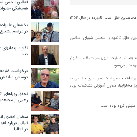
فعالین انجمن نج
همیشگی خانواده
عذرا علوی طالقانی متهم ردیف ۳۴ در دادگاه رسیدگی به جرایم گروه تروریستی مجاهدین خلق است، نامبرده در سال ۱۳۵۴
بخشعلی علیزاده 
در مراسم تشییع 
 طرف مجاهدین خلق، کاندیدای مجلس شورای اسلامی
تفاوت زندانهای م
دنیا
 بعد از عملیات تروریستی- نظامی فروغ
ده‌دار می‌شود.
درخواست غلامعلی
دوستان سابقش 
سئول اول گروه انتخاب می‌شود، عذرا علوی طالقانی به
 مشارالیها، معاون آموزش تشکیلات بوده
تحقق رویاهای ان
رهایی از مجاهدی
منیتی گروه بوده است.
سخنان اعضای ان
آلبانی درباره لغ
در ایتالیا