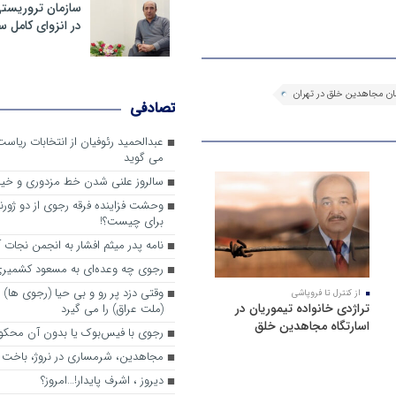
سازمان تروریست
در انزوای کامل 
تصادفی
عبدالحمید رئوفیان از انتخابات ریا
می گوید
سالروز علنی شدن خط مزدوری و خی
وحشت فزاینده فرقه رجوی از دو ژورنا
برای چیست؟!
نامه پدر میثم افشار به انجمن نجات آ
رجوی چه وعده‌ای به مسعود کشمیری 
وقتی دزد پر رو و بی حیا (رجوی ها) 
از کنترل تا فروپاشی
تراژدی خانواده تیموریان در
(ملت عراق) را می گیرد
اسارتگاه مجاهدین خلق
رجوی با فیس‌بوک یا بدون آن محکو
مجاهدین، شرم‎ساری در نروژ، باخت در فرانسه
ديروز ، اشرف پايدار!…امروز؟