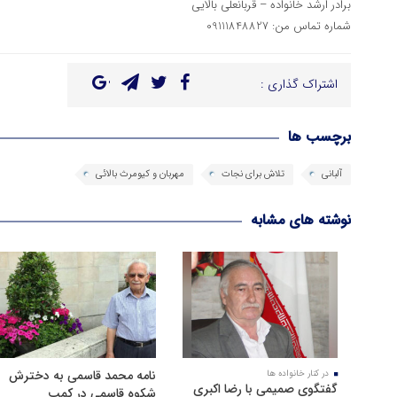
برادر ارشد خانواده – قربانعلی بالایی
شماره تماس من: 09111848827
اشتراک گذاری :
برچسب ها
آلبانی
تلاش برای نجات
مهربان و کیومرث بالائی
نوشته های مشابه
نامه محمد قاسمی به دخترش
در کنار خانواده ها
گفتگوی صمیمی با رضا اکبری
شکوه قاسمی در کمپ