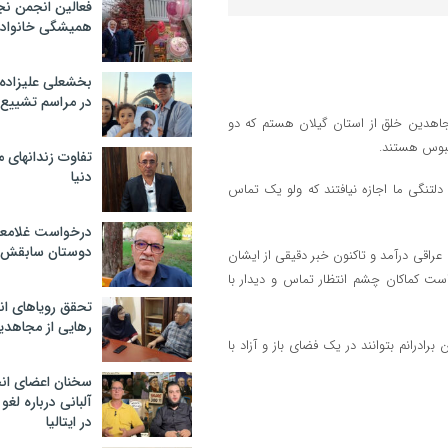
فعالین انجمن نج
همیشگی خانواده
بخشعلی علیزاده 
در مراسم تشییع 
 مجاهدین خلق از استان گیلان هستم که دو
محبوس هستند.
تفاوت زندانهای م
دنیا
تنگی ما اجازه نیافتند که ولو یک تماس
درخواست غلامعلی
دوستان سابقش 
عراقی درآمد و تاکنون خبر دقیقی از ایشان
ت کماکان چشم انتظار تماس و دیدار با
تحقق رویاهای ان
رهایی از مجاهدی
برادرانم بتوانند در یک فضای باز و آزاد با
سخنان اعضای ان
آلبانی درباره لغ
در ایتالیا