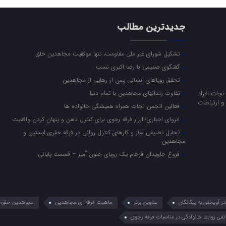
جدیدترین مطالب
تشکیل شورای غیر ملی مقاومت، تنها موفقیت مجاهدین خلق
گفتگوی صمیمی با رضا اکبری نسب
تحقق رویاهای انسانی پس از رهایی از مجاهدین
جات افراد
تفاوت زندانهای مجاهدین با تمام دنیا
 ارتباطات
فعالین انجمن نجات همراه همیشگی خانواده ها
انزوای اجباری؛ ابزار فرقه رجوی برای کنترل ذهن و پنهان کردن واقعیت
تحلیل تطبیقی ساز و کارهای کنترل روانی در فرقه جفری اپستین و
مجاهدین
فروغ جاویدان فرجام یک رویای جنون آمیز – قسمت پایانی
 آویختن به بیگانگان
عناوین برتر
ماهیت فرقه ای مجاهدین
مجاهدین خلق؛ 
نفی روابط خانوادگی در مناسبات فرقه رجوی