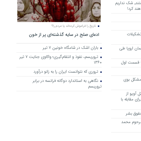
هرجا خشن ترین دشمنان ایران هستند٬ شک نداریم
ند کرد!
تاریخ را فراموش کرده‌اند یا مردم را؟
 تشکیلات
ادعای صلح در سایه گذشته‌ای پر از خون
باران اشک در شامگاه خونین 7 تیر
مان اروپا طی
تروریسم، نفوذ و انتقام‌گیری؛ واکاوی جنایت ۷ تیر
 – قسمت اول
۱۳۶۰
تروری که نتوانست ایران را به زانو درآورد
مشکل بوی
نگاهی به استاندارد دوگانه فرانسه در برابر
تروریسم
 آویو از
ی مقابله با
قوق بشر
مرحوم محمد