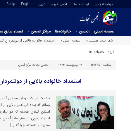
درباره انجمن
ارتباط با ما
تلکس خبری
عربي
English
Shqip
صفحه اصلی
انجمن
خانواده‌ها
مراکز انجمن
اعضاء سابق م
شما اینجا هستید »
صفحه اصلی »
استمداد خانواده بالایی از دولتمردان کشو
گروه :
خانواده ها
شناسه :
59765
02 اردیبهشت 1403
انجمن نجات مرکز گیلان
استمداد خانواده بالایی از دولتمردان
خدمت دولت مردان محترم آلبانی
رسانم که بنده قربانعلی بالایی از
استان گیلان هستم که دو برادرم 
اسارت رجوی در مقر مانز آلبانی
محبوس هستند چرا که […]