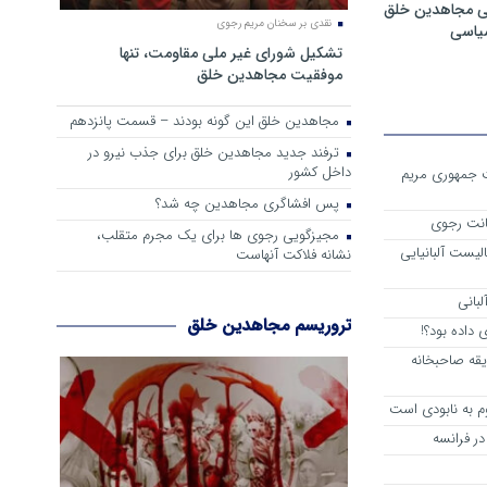
ی مجاهدین خلق
نقدی بر سخنان مریم رجوی
سیاسی
تشکیل شورای غیر ملی مقاومت، تنها
موفقیت مجاهدین خلق
مجاهدین خلق این گونه بودند – قسمت پانزدهم
ترفند جدید مجاهدین خلق برای جذب نیرو در
داخل کشور
ست جمهوری مریم
پس افشاگری مجاهدین چه شد؟
انت رجوی
مجیزگویی رجوی ها برای یک مجرم متقلب،
لیست آلبانیایی
نشانه فلاکت آنهاست
لبانی
تروریسم مجاهدین خلق
داده بود؟!
یقه صاحبخانه
م به نابودی است