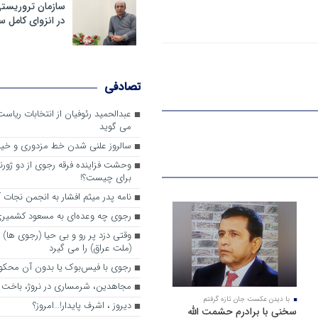
سازمان تروریست
در انزوای کامل 
تصادفی
عبدالحمید رئوفیان از انتخابات ریا
می گوید
سالروز علنی شدن خط مزدوری و خی
وحشت فزاینده فرقه رجوی از دو ژورنا
برای چیست؟!
نامه پدر میثم افشار به انجمن نجات آ
رجوی چه وعده‌ای به مسعود کشمیری 
وقتی دزد پر رو و بی حیا (رجوی ها) 
(ملت عراق) را می گیرد
رجوی با فیس‌بوک یا بدون آن محکو
مجاهدین، شرم‎ساری در نروژ، باخت در فرانسه
با دیدن عکست جان تازه گرفتم
ديروز ، اشرف پايدار!…امروز؟
سخنی با برادرم حشمت الله