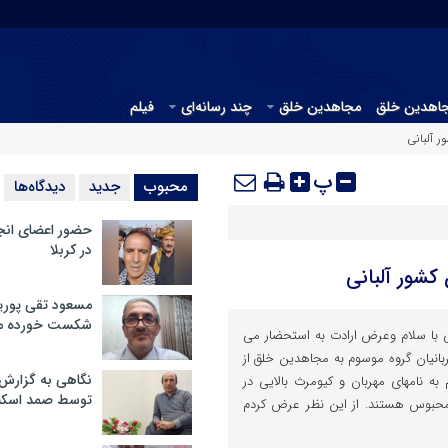
جاهدین خلق
مجاهدین خلق
چند رسانه‌ای
فیلم
ر آلبانی
پ
محبوب
جدید
دیدگاه‌ها
حضور اعضای انج
در کربلا
 کشور آلبانی
مسعود تقی پوریا
شکست خورده م
 با سلام وعرض ارادت به استحضار می
 قربانیان گروه موسوم به مجاهدین خلق از
نگاهی به گزارش
به نامهای مهربان و کیومرث بالایی در
توسط صمد اسکن
 محبوس هستند. از این نظر عرض کردم