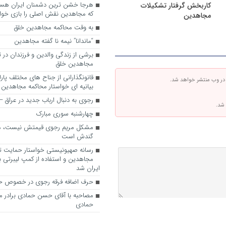
کاربخش گرفتار تشکیلات
که مجاهدین نقش اصلی را بازی خواه
مجاهدین
به وقت محاکمه مجاهدین خلق
“ماندانا” نیمه نا گفته مجاهدین
برشی از زندگی والدین و فرزندان در
مجاهدین خلق
قانونگذارانی از جناح های مختلف پارل
 در وب منتشر خواهد شد.
بیانیه ای خواستار محاکمه مجاهدین
رجوی به دنبال ارباب جدید در عراق
 شد.
چهارشنبه سوری مبارک
مشکل مریم رجوی قیمتش نیست، 
گندش است
رسانه صهیونیستی خواستار حمایت تل
مجاهدین و استفاده از کمپ لیبرتی برا
ایران شد
حرف اضافه فرقه رجوی در خصوص ح
مصاحبه با آقای حسن حمادی برادر 
حمادی