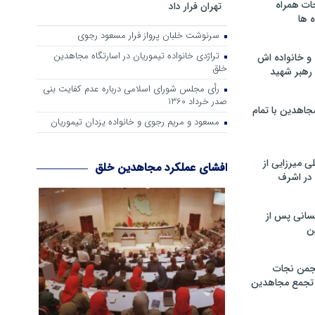
ات همراه
تهران فرار داد
 ها
سرنوشت خلبان پرواز فرار مسعود رجوی
تراژدی خانواده تیموریان در اسارتگاه مجاهدین
و خانواده اش
خلق
رهبر شهید
رأی مجلس شورای اسلامی درباره عدم كفایت بنی
صدر خرداد 1360
جاهدین با تمام
مسعود و مریم رجوی و خانواده یزدان تیموریان
 میرزایی از
افشای عملکرد مجاهدین خلق
در اشرف
سانی پس از
ن
جمن نجات
و تجمع مجاهدین