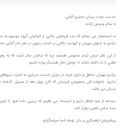
خدمت دولت مردان محترم آلبانی
با سلام وعرض ارادت
به استحضار می رسانم که بنده قربانعلی بالایی از قربانیان گروه موسوم به
برادرم به نامهای مهربان و کیومرث بالایی در اسارت رجوی در مقر مانز آلبانی 
از این نظر عرض کردم محبوس هستند چرا که سالیان سال است که به رغم دل
تلفنی با ما داشته باشند تا جویای حال همدیگر بوده باشیم.
برادرم مهربان متاهل و دارای فرزند در دوران خدمت سربازی به اسارت نیروهای 
نداریم. خانواده اش بخصوص فرزندش که الان چهار دهه از عمرش گذشته اس
پدرش می باشد.
مجدانه از شما انتظار داریم و استمداد می طلبیم که ترتیبی داده شود تا نازنین 
بنده تماس تلفنی برقرار کنند.
پیشاپیش ازهمکاری و بذل توجه شما سپاسگزارم