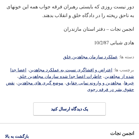
دور نیست روزی که بایستی رهبران فرقه جواب همه این خونهای
به ناحق ریخته را در دادگاه خلق و انقلاب بدهند.
انجمن نجات – دفتر استان مازندران
هادی شبانی 10/2/87
دسته ها:
عملکرد سازمان مجاهدین خلق
برچسب ها:
اعتراض و افشاگری نسبت به عملکرد مجاهدین
،
اعضا جدا
شده از مجاهدین
،
خاطرات اعضا جدا شده سازمان مجاهدین خلق
،
خبرها
،
مجاهدین و وارونه نمایی حقایق
،
موضع گیری های مجاهدین
،
نقض
حقوق بشر در فرقه رجوی
یک دیدگاه ارسال کنید
انجمن نجات
بازگشت به بالا