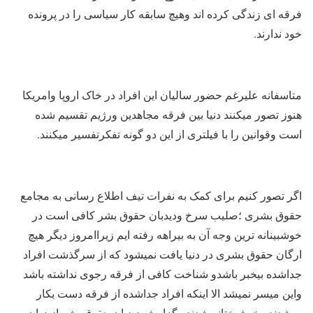
فرقه ای زندگی کرده اند وهیچ سابقه کار سیاسی را در پرونده
خود ندارند.
متاسفانه علیرغم حضور سالیان این افراد در خاک اروپا وامریکا
هنوز تصور میکنند دنیا بین فرقه مجاهدین ورژیم تقسیم شده
است وقوانین را با فیلتری از این دو گونه تفکرتفسیر میکنند.
اگر تصور کنیم برای کمک به نفرات تیف اطلاع رسانی به مجامع
حقوق بشری ؛صلیب سرخ ودیدبان حقوق بشر کافی است در
خوشبینانه ترین وجه آن به بیراهه رفته ایم زیراامروز دیگر هیچ
ارگان حقوق بشری در دنیا یافت نمیشود که از سرگذشت افراد
جداشده بیخبر باشدو شناخت کافی از فرقه رجوی نداشته باشد
واین میسر نمیشد الا اینکه افراد جداشده از فرقه دست بکار
میشدند وخوشبختانه شدند وگزارش دیدبان حقوق بشر از زبان