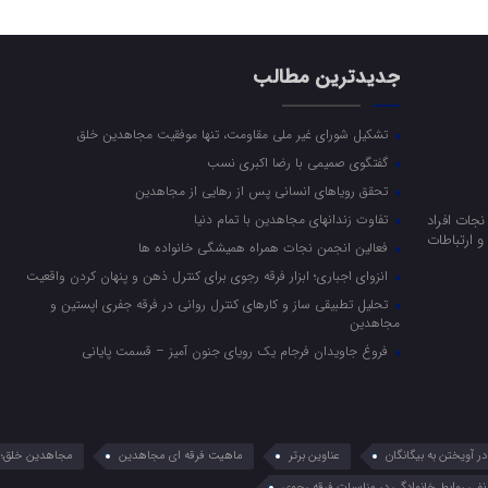
جدیدترین مطالب
تشکیل شورای غیر ملی مقاومت، تنها موفقیت مجاهدین خلق
گفتگوی صمیمی با رضا اکبری نسب
تحقق رویاهای انسانی پس از رهایی از مجاهدین
جات افراد
تفاوت زندانهای مجاهدین با تمام دنیا
 ارتباطات
فعالین انجمن نجات همراه همیشگی خانواده ها
انزوای اجباری؛ ابزار فرقه رجوی برای کنترل ذهن و پنهان کردن واقعیت
تحلیل تطبیقی ساز و کارهای کنترل روانی در فرقه جفری اپستین و
مجاهدین
فروغ جاویدان فرجام یک رویای جنون آمیز – قسمت پایانی
 آویختن به بیگانگان
عناوین برتر
ماهیت فرقه ای مجاهدین
مجاهدین خلق؛ 
نفی روابط خانوادگی در مناسبات فرقه رجوی