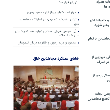
ات همراه
تهران فرار داد
 ها
سرنوشت خلبان پرواز فرار مسعود رجوی
تراژدی خانواده تیموریان در اسارتگاه مجاهدین
و خانواده اش
خلق
رهبر شهید
رأی مجلس شورای اسلامی درباره عدم كفایت بنی
صدر خرداد 1360
جاهدین با تمام
مسعود و مریم رجوی و خانواده یزدان تیموریان
 میرزایی از
افشای عملکرد مجاهدین خلق
در اشرف
سانی پس از
ن
جمن نجات
و تجمع مجاهدین