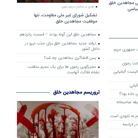
ی مجاهدین خلق
نقدی بر سخنان مریم رجوی
سیاسی
تشکیل شورای غیر ملی مقاومت، تنها
موفقیت مجاهدین خلق
مجاهدین خلق این گونه بودند – قسمت پانزدهم
ترفند جدید مجاهدین خلق برای جذب نیرو در
داخل کشور
ست جمهوری مریم
پس افشاگری مجاهدین چه شد؟
انت رجوی
مجیزگویی رجوی ها برای یک مجرم متقلب،
لیست آلبانیایی
نشانه فلاکت آنهاست
لبانی
تروریسم مجاهدین خلق
داده بود؟!
یقه صاحبخانه
م به نابودی است