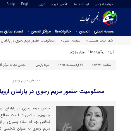
درباره انجمن
ارتباط با ما
تلکس خبری
عربي
English
Shqip
صفحه اصلی
انجمن
خانواده‌ها
مراکز انجمن
اعضاء سابق م
شما اینجا هستید »
صفحه اصلی »
محکومیت حضور مریم رجوی در پارلمان ار
گروه :
برگزیده‌ها
/
مریم رجوی
شناسه :
68373
09 اردیبهشت 1405
مزدا پارسی
انجمن نجات مرکز فا
نمایش مریم رجوی
محکومیت حضور مریم رجوی در پارلمان اروپا 
حضور مریم رجوی در پارلمان اروپا 
جمهوری اسلامی در قامت مدافع 
تناقض بود که انتقاد بسیاری از ا
مریم رجوی به عنوان شخصی که