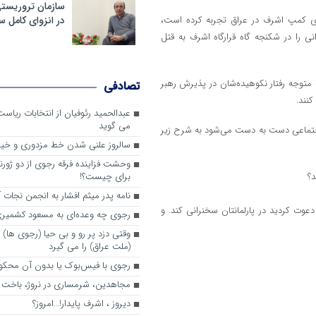
سازمان تروریست
 کمپ اشرف در عراق تجربه کرده است،
در انزوای کامل 
 را در شکنجه گاه قرارگاه اشرف به قتل
را متوجه رفتار نکوهیده‌شان در پذیرش رهبر
تصادفی
کنند.
عبدالحمید رئوفیان از انتخابات ریا
می گوید
ی اجتماعی دست به دست می‌شود به شرح زیر
سالروز علنی شدن خط مزدوری و خی
وحشت فزاینده فرقه رجوی از دو ژورنا
د؟
برای چیست؟!
نامه پدر میثم افشار به انجمن نجات آ
ین خلق، دعوت کردید در پارلمانتان سخنرانی کند. و
رجوی چه وعده‌ای به مسعود کشمیری 
وقتی دزد پر رو و بی حیا (رجوی ها) 
(ملت عراق) را می گیرد
رجوی با فیس‌بوک یا بدون آن محکو
مجاهدین، شرم‎ساری در نروژ، باخت در فرانسه
ديروز ، اشرف پايدار!…امروز؟