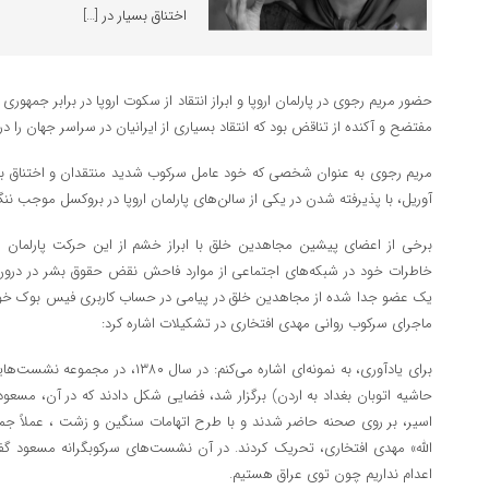
اختناق بسیار در […]
حضور مریم رجوی در پارلمان اروپا و ابراز انتقاد از سکوت اروپا در برابر جمه
مفتضح و آکنده از تناقض بود که انتقاد بسیاری از ایرانیان در سراسر جهان را د
آوریل، با پذیرفته شدن در یکی از سالن‌های پارلمان اروپا در بروکسل موجب ن
برخی از اعضای پیشین مجاهدین خلق با ابراز خشم از این حرکت پارلمان ارو
خاطرات خود در شبکه‌های اجتماعی از موارد فاحش نقض حقوق بشر در درون
یک عضو جدا شده از مجاهدین خلق در پیامی در حساب کاربری فیس بوک خود ض
ماجرای سرکوب روانی مهدی افتخاری در تشکیلات اشاره کرد:
برای یادآوری، به نمونه‌ای اشاره می‌کنم: د
حاشیه اتوبان بغداد به اردن) برگزار شد، فضایی شکل دادند که در آن، مسعود
اسیر، بر روی صحنه حاضر شدند و با طرح اتهامات سنگین و زشت ، عملاً جمع 
الله» مهدی افتخاری، تحریک کردند. در آن نشست‌های سرکوبگرانه مسعود
اعدام نداریم چون توی عراق هستیم.