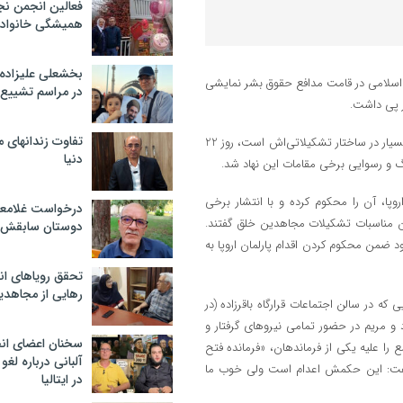
فعالین انجمن نج
همیشگی خانواده
بخشعلی علیزاده 
وری اسلامی در قامت مدافع حقوق بشر نمایشی
در مراسم تشییع 
ر پی داشت.
تفاوت زندانهای م
مریم رجوی به عنوان شخصی که خود عامل سرکوب شدید منتقدان و اختناق بسیار در ساختار تشکیلاتی‌اش است، روز 22
دنیا
نگ و رسوایی برخی مقامات این نهاد شد.
پا، آن را محکوم کرده و با انتشار برخی
درخواست غلامعلی
 مناسبات تشکیلات مجاهدین خلق گفتند.
دوستان سابقش 
من محکوم کردن اقدام پارلمان اروپا به
تحقق رویاهای ان
رهایی از مجاهدی
ر سال ۱۳۸۰، در مجموعه نشست‌هایی که در سالن اجتماعات قرارگاه باقرزاده (در
 و مریم در حضور تمامی نیروهای گرفتار و
سخنان اعضای ان
را علیه یکی از فرماندهان، «فرمانده فتح
آلبانی درباره لغ
 گفت: این حکمش اعدام است ولی خوب ما
در ایتالیا