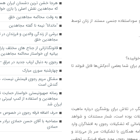
که مجاهدین نقش اصلی را بازی خواه
به وقت محاکمه مجاهدین خلق
و سوءاستفاده جنسی مستند از زنان توسط
“ماندانا” نیمه نا گفته مجاهدین
برشی از زندگی والدین و فرزندان در
مجاهدین خلق
قانونگذارانی از جناح های مختلف پارل
بیانیه ای خواستار محاکمه مجاهدین
وابیده؟
رجوی به دنبال ارباب جدید در عراق
م برای شما بعضی آدم‌کش‌ها قابل قبولند تا
چهارشنبه سوری مبارک
مشکل مریم رجوی قیمتش نیست، 
گندش است
رسانه صهیونیستی خواستار حمایت تل
مجاهدین و استفاده از کمپ لیبرتی برا
ایران شد
ر، در تلاش برای روشنگری درباره ماهیت
حرف اضافه فرقه رجوی در خصوص ح
ات بوده است، شمار مستندات و شواهد
مصاحبه با آقای حسن حمادی برادر 
اماتی که تشکیلات رجوی به افشاگران وارد
حمادی
امه همکاری با تشکیلات سر باز می‌زدند و
مسعود رجوی مورد حمله فیزیکی، تحقیر،