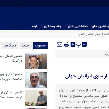
جاهدین خلق
مجاهدین خلق
چند رسانه‌ای
فیلم
وپا از سوی ایرانیان جهان
پ
محبوب
جدید
دیدگاه‌ها
رس
حضور اعضای انج
در کربلا
مسعود تقی پوریا
از سوی ایرانیان جهان
شکست خورده م
و ابراز انتقاد از سکوت اروپا در برابر
نگاهی به گزارش
حقوق بشر نمایشی مفتضح و آکنده از
توسط صمد اسکن
یرانیان در سراسر جهان را در پی داشت.
 خود عامل سرکوب شدید منتقدان و