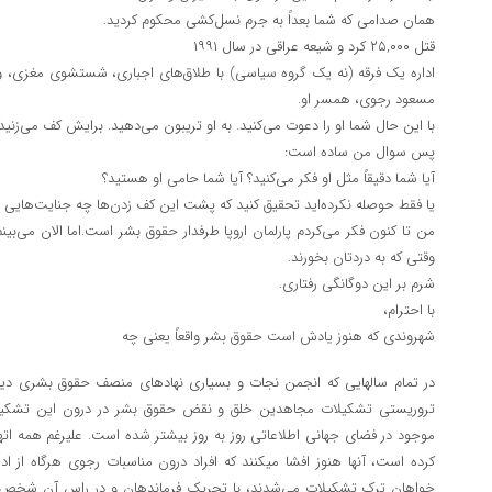
همان صدامی که شما بعداً به جرم نسل‌کشی محکوم کردید.
قتل ۲۵,۰۰۰ کرد و شیعه عراقی در سال ۱۹۹۱
اداره یک فرقه (نه یک گروه سیاسی) با طلاق‌های اجباری، شستشوی مغزی، 
مسعود رجوی، همسر او.
با این حال شما او را دعوت می‌کنید. به او تریبون می‌دهید. برایش کف می‌زنید.
پس سوال من ساده است:
آیا شما دقیقاً مثل او فکر می‌کنید؟ آیا شما حامی او هستید؟
یا فقط حوصله نکرده‌اید تحقیق کنید که پشت این کف زدن‌ها چه جنایت‌هایی خ
من تا کنون فکر می‌کردم پارلمان اروپا طرفدار حقوق بشر است.اما الان می‌بین
وقتی که به دردتان بخورند.
شرم بر این دوگانگی رفتاری.
با احترام،
شهروندی که هنوز یادش است حقوق بشر واقعاً یعنی چه
در تمام سالهایی که انجمن نجات و بسیاری نهادهای منصف حقوق بشری دیگ
تروریستی تشکیلات مجاهدین خلق و نقض حقوق بشر در درون این تشکیل
موجود در فضای جهانی اطلاعاتی روز به روز بیشتر شده است. علیرغم همه اته
کرده است، آنها هنوز افشا میکنند که افراد درون مناسبات رجوی هرگاه از اد
خواهان ترک تشکیلات می‌شدند، با تحریک فرماندهان و در راس آن شخص 