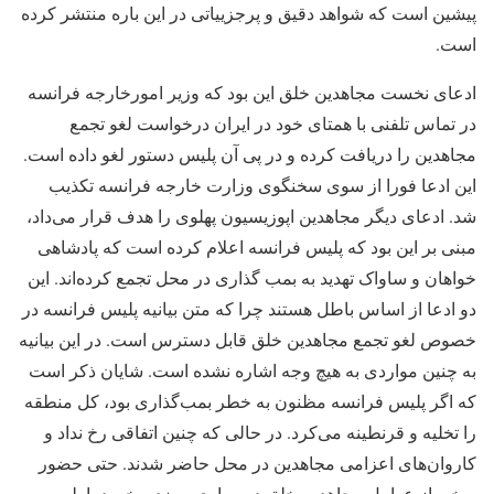
پیشین است که شواهد دقیق و پرجزییاتی در این باره منتشر کرده
است.
ادعای نخست مجاهدین خلق این بود که وزیر امورخارجه فرانسه
در تماس تلفنی با همتای خود در ایران درخواست لغو تجمع
مجاهدین را دریافت کرده و در پی آن پلیس دستور لغو داده است.
این ادعا فورا از سوی سخنگوی وزارت خارجه فرانسه تکذیب
شد. ادعای دیگر مجاهدین اپوزیسیون پهلوی را هدف قرار می‌داد،
مبنی بر این بود که پلیس فرانسه اعلام کرده است که پادشاهی
خواهان و ساواک تهدید به بمب گذاری در محل تجمع کرده‌اند. این
دو ادعا از اساس باطل هستند چرا که متن بیانیه پلیس فرانسه در
خصوص لغو تجمع مجاهدین خلق قابل دسترس است. در این بیانیه
به چنین مواردی به هیچ وجه اشاره نشده است. شایان ذکر است
که اگر پلیس فرانسه مظنون به خطر بمب‌گذاری بود، کل منطقه
را تخلیه و قرنطینه می‌کرد. در حالی که چنین اتفاقی رخ نداد و
کاروان‌‌های اعزامی مجاهدین در محل حاضر شدند. حتی حضور
برخی از عوامل مجاهدین خلق در مواری به زد و خورد با پلیس