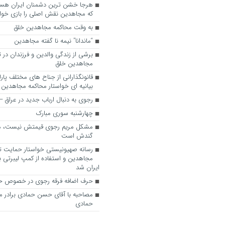
که مجاهدین نقش اصلی را بازی خواه
به وقت محاکمه مجاهدین خلق
“ماندانا” نیمه نا گفته مجاهدین
برشی از زندگی والدین و فرزندان در
مجاهدین خلق
قانونگذارانی از جناح های مختلف پارل
بیانیه ای خواستار محاکمه مجاهدین
رجوی به دنبال ارباب جدید در عراق
چهارشنبه سوری مبارک
مشکل مریم رجوی قیمتش نیست، 
گندش است
رسانه صهیونیستی خواستار حمایت تل
مجاهدین و استفاده از کمپ لیبرتی برا
ایران شد
حرف اضافه فرقه رجوی در خصوص ح
مصاحبه با آقای حسن حمادی برادر 
حمادی