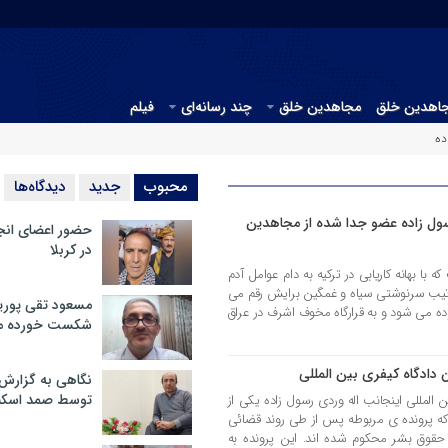
جاهدین خلق
مجاهدین خلق
چند رسانه‌ای
فیلم
ده
محبوب
جدید
دیدگاه‌ها
سول زاده عضو جدا شده از مجاهدین
حضور اعضای انج
در کربلا
 با بهانه کاریابی در ترکیه به دام عوامل آدم
رتیب سرنوشتی سیاه و غمگین برایش رقم می
مسعود تقی پوریا
ده می شود و به قرارگاه مخوف اشرف در عراق
شکست خورده م
ن دادگاه کیفری بین المللی
نگاهی به گزارش
توسط صمد اسکن
المللی اینجانب اله وردی رسول زاده یکی از
که پرونده ی مربوطه پس از طی روند قضائی
 حقوق بشر محکوم شده اند. این پرونده به