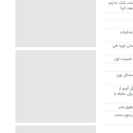
هرجا خشن ترین دشمنان ایران هستند٬ شک نداریم
ند کرد!
 تشکیلات
مان اروپا طی
 – قسمت اول
مشکل بوی
 آویو از
ی مقابله با
قوق بشر
مرحوم محمد