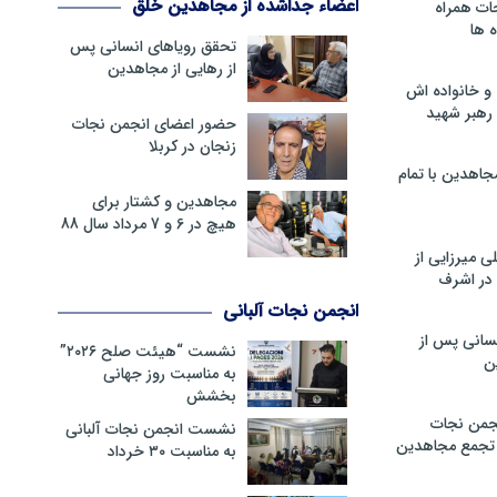
اعضاء جداشده از مجاهدین خلق
ات همراه
 ها
تحقق رویاهای انسانی پس
از رهایی از مجاهدین
و خانواده اش
رهبر شهید
حضور اعضای انجمن نجات
زنجان در کربلا
جاهدین با تمام
مجاهدین و کشتار برای
هیچ در 6 و 7 مرداد سال 88
 میرزایی از
در اشرف
انجمن نجات آلبانی
سانی پس از
نشست “هیئت صلح ۲۰۲۶”
ن
به مناسبت روز جهانی
بخشش
جمن نجات
نشست انجمن نجات آلبانی
و تجمع مجاهدین
به مناسبت ۳۰ خرداد