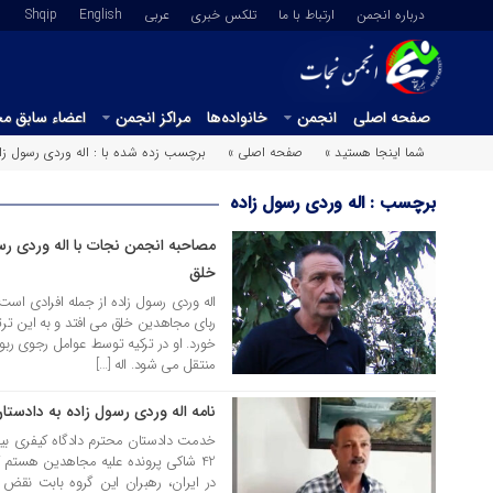
درباره انجمن
ارتباط با ما
تلکس خبری
عربي
English
Shqip
صفحه اصلی
انجمن
خانواده‌ها
مراکز انجمن
اعضاء سابق م
شما اینجا هستید »
صفحه اصلی »
برچسب زده شده با : اله وردی رسول زا
برچسب : اله وردی رسول زاده
مصاحبه انجمن نجات با اله وردی ر
19 مهر 1402
خلق
اله وردی رسول زاده از جمله افرادی است که
ربای مجاهدین خلق می افتد و به این ت
خورد. او در ترکیه توسط عوامل رجوی ربو
منتقل می شود. اله […]
نامه اله وردی رسول زاده به دادستا
11 آبان 1400
خدمت دادستان محترم دادگاه کیفری بین 
42 شاکی پرونده علیه مجاهدین هستم 
در ایران، رهبران این گروه بابت نقض