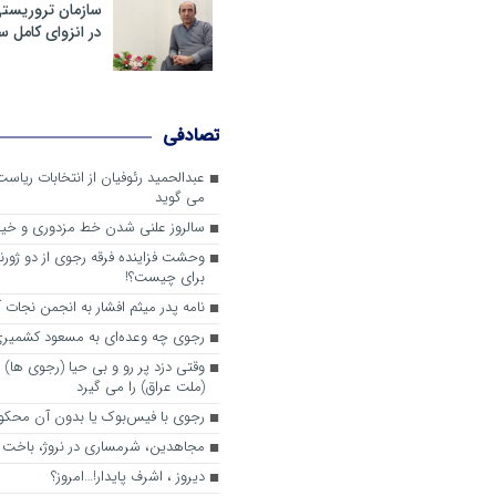
سازمان تروریست
در انزوای کامل 
تصادفی
عبدالحمید رئوفیان از انتخابات ریا
می گوید
سالروز علنی شدن خط مزدوری و خی
وحشت فزاینده فرقه رجوی از دو ژورنا
برای چیست؟!
نامه پدر میثم افشار به انجمن نجات آ
رجوی چه وعده‌ای به مسعود کشمیری 
وقتی دزد پر رو و بی حیا (رجوی ها) 
(ملت عراق) را می گیرد
رجوی با فیس‌بوک یا بدون آن محکو
مجاهدین، شرم‎ساری در نروژ، باخت در فرانسه
ديروز ، اشرف پايدار!…امروز؟