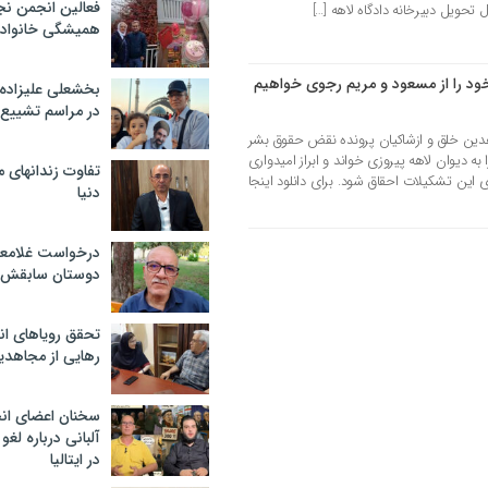
فعالین انجمن نج
تحویل دبیرخانه دادگاه لاهه […]
همیشگی خانواده
خود را از مسعود و مریم رجوی خواهیم
بخشعلی علیزاده 
در مراسم تشییع 
هدین خلق و ازشاکیان پرونده نقض حقوق بشر
ه دیوان لاهه پیروزی خواند و ابراز امیدواری
تفاوت زندانهای م
 این تشکیلات احقاق شود. برای دانلود اینجا
دنیا
درخواست غلامعلی
دوستان سابقش 
تحقق رویاهای ان
رهایی از مجاهدی
سخنان اعضای ان
آلبانی درباره لغ
در ایتالیا