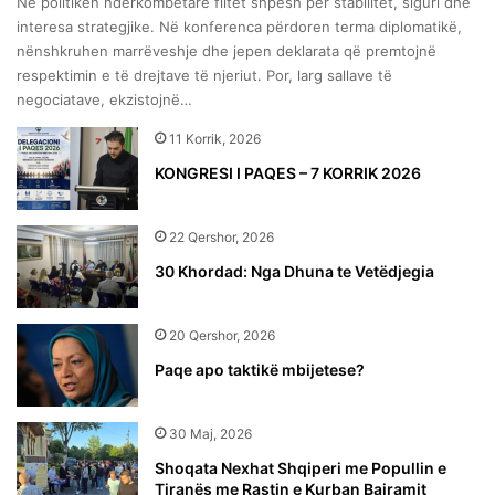
Në politikën ndërkombëtare flitet shpesh për stabilitet, siguri dhe
interesa strategjike. Në konferenca përdoren terma diplomatikë,
nënshkruhen marrëveshje dhe jepen deklarata që premtojnë
respektimin e të drejtave të njeriut. Por, larg sallave të
negociatave, ekzistojnë…
11 Korrik, 2026
KONGRESI I PAQES – 7 KORRIK 2026
22 Qershor, 2026
30 Khordad: Nga Dhuna te Vetëdjegia
20 Qershor, 2026
Paqe apo taktikë mbijetese?
30 Maj, 2026
Shoqata Nexhat Shqiperi me Popullin e
Tiranës me Rastin e Kurban Bajramit