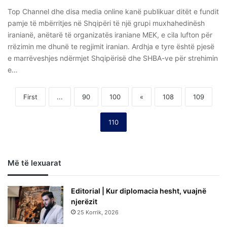
Top Channel dhe disa media online kanë publikuar ditët e fundit
pamje të mbërritjes në Shqipëri të një grupi muxhahedinësh
iranianë, anëtarë të organizatës iraniane MEK, e cila lufton për
rrëzimin me dhunë te regjimit iranian. Ardhja e tyre është pjesë
e marrëveshjes ndërmjet Shqipërisë dhe SHBA-ve për strehimin
e…
First
...
90
100
«
108
109
110
Më të lexuarat
Editorial | Kur diplomacia hesht, vuajnë
njerëzit
25 Korrik, 2026