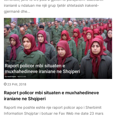
iranianë u ndaluan me një grup tjetër shtetasish irakenë-
gjermanë dhe…
23 Prill, 2018
Raport policor mbi situaten e muxhahedineve
iraniane ne Shqiperi
Raporti me poshte eshte nje raport policor apo i Sherbimit
Information Shqiptar i botuar ne Fax Web me date 23 mars