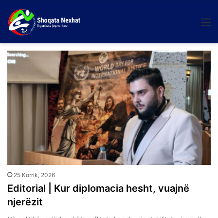
M
25 Korrik, 2026
Editorial | Kur diplomacia hesht, vuajnë
njerëzit