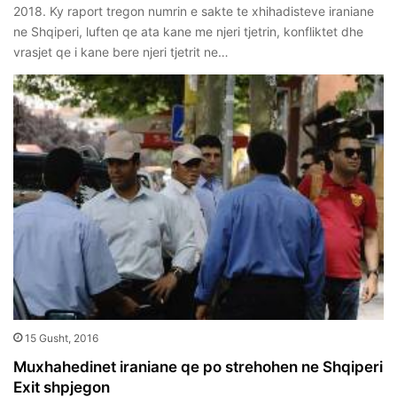
2018. Ky raport tregon numrin e sakte te xhihadisteve iraniane
ne Shqiperi, luften qe ata kane me njeri tjetrin, konfliktet dhe
vrasjet qe i kane bere njeri tjetrit ne…
15 Gusht, 2016
Muxhahedinet iraniane qe po strehohen ne Shqiperi
Exit shpjegon