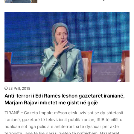
23 Prill, 2018
Anti-terrori i Edi Ramës lëshon gazetarët iranianë,
Marjam Rajavi mbetet me gisht në gojë
TIRANË – Gazeta Impakt mëson ekskluzivisht se dy shtetasit
iranianë, gazetarë të televizionit publik iranian, IRIB të cilët u
ndaluan sot nga policia e antiterrorit si të dyshuar për akte
terroriste, janë të lirë pasi u gjetën të pafajshëm. Gazetarët