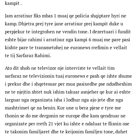
kampit .
Jam arratisur fiks mbas 1 muaj qe policia shqiptare hyri ne
kamp. Dhjetra prej tyre jane arratisur prej kampit duke u
perpjekur te integrohen ne vendin tone. I dezertuari i fundit
eshte bijar rahimi i arratisur nga kampi 6 muaj me pare pasi
kishte pare te transmetohej ne euronews rrefimin e vellait
te tij Sarfaraz Rahimi.
Ato dit shoh ne televizor nje interviste te vellait tim
sarfaraz ne televizionin tuaj euronews e pash qe ishte shume
i prekur dhe i shqetesuar per mua pasixedhe pse ndodheshim
ne te njejtin shtet nuk ishim takuar asnjeher qe kur ai eshte
larguar nga organizata isha i lodhur nga ajo jete dhe nga
mashtrimet qe na benin. Kur une u bera pjese e tyre me
thonin se do me dergonin ne europe dhe kam qendruar ne
organizate per rreth 21 vjet ku ishte e ndaluar te flisnin ose
te takonim familjaret dhe te keijonim familjen tone, duhet