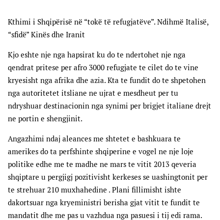
Kthimi i Shqipërisë në “tokë të refugjatëve”. Ndihmë Italisë,
“sfidë” Kinës dhe Iranit
Kjo eshte nje nga hapsirat ku do te ndertohet nje nga
qendrat pritese per afro 3000 refugjate te cilet do te vine
kryesisht nga afrika dhe azia. Kta te fundit do te shpetohen
nga autoritetet itsliane ne ujrat e mesdheut per tu
ndryshuar destinacionin nga synimi per brigjet italiane drejt
ne portin e shengjinit.
Angazhimi ndaj aleances me shtetet e bashkuara te
amerikes do ta perfshinte shqiperine e vogel ne nje loje
politike edhe me te madhe ne mars te vitit 2013 qeveria
shqiptare u pergjigj pozitivisht kerkeses se uashingtonit per
te strehuar 210 muxhahedine . Plani fillimisht ishte
dakortsuar nga kryeministri berisha gjat vitit te fundit te
mandatit dhe me pas u vazhdua nga pasuesi i tij edi rama.