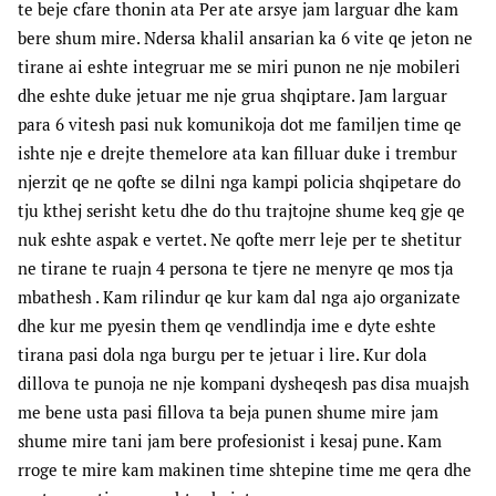
te beje cfare thonin ata Per ate arsye jam larguar dhe kam
bere shum mire. Ndersa khalil ansarian ka 6 vite qe jeton ne
tirane ai eshte integruar me se miri punon ne nje mobileri
dhe eshte duke jetuar me nje grua shqiptare. Jam larguar
para 6 vitesh pasi nuk komunikoja dot me familjen time qe
ishte nje e drejte themelore ata kan filluar duke i trembur
njerzit qe ne qofte se dilni nga kampi policia shqipetare do
tju kthej serisht ketu dhe do thu trajtojne shume keq gje qe
nuk eshte aspak e vertet. Ne qofte merr leje per te shetitur
ne tirane te ruajn 4 persona te tjere ne menyre qe mos tja
mbathesh . Kam rilindur qe kur kam dal nga ajo organizate
dhe kur me pyesin them qe vendlindja ime e dyte eshte
tirana pasi dola nga burgu per te jetuar i lire. Kur dola
dillova te punoja ne nje kompani dysheqesh pas disa muajsh
me bene usta pasi fillova ta beja punen shume mire jam
shume mire tani jam bere profesionist i kesaj pune. Kam
rroge te mire kam makinen time shtepine time me qera dhe