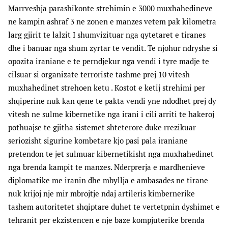
Marrveshja parashikonte strehimin e 3000 muxhahedineve
ne kampin ashraf 3 ne zonen e manzes vetem pak kilometra
larg gjirit te lalzit I shumvizituar nga qytetaret e tiranes
dhe i banuar nga shum zyrtar te vendit. Te njohur ndryshe si
opozita iraniane e te perndjekur nga vendi i tyre madje te
cilsuar si organizate terroriste tashme prej 10 vitesh
muxhahedinet strehoen ketu . Kostot e ketij strehimi per
shqiperine nuk kan qene te pakta vendi yne ndodhet prej dy
vitesh ne sulme kibernetike nga irani i cili arriti te hakeroj
pothuajse te gjitha sistemet shteterore duke rrezikuar
seriozisht sigurine kombetare kjo pasi pala iraniane
pretendon te jet sulmuar kibernetikisht nga muxhahedinet
nga brenda kampit te manzes. Nderprerja e mardhenieve
diplomatike me iranin dhe mbyllja e ambasades ne tirane
nuk krijoj nje mir mbrojtje ndaj artileris kimbernerike
tashem autoritetet shqiptare duhet te vertetpnin dyshimet e
tehranit per ekzistencen e nje baze kompjuterike brenda