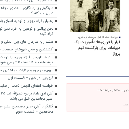
نامه اقای حسین نژاد به دکتر ولید ص
سرنگونی یا رستگاری | اعضای مجاهد
دنبال می کنند؟
رهبران فرقه رجوی و تهدید اسرای با
لجن پراکنی و توهین به افراد نمی تو
فرقه گردد
روایت صدر از فرار بنی‌صدر و رجوی
هشدار به سازمان های بین المللی و
قرار با فراری‌ها؛ مأموریت یک
دیپلمات برای بازگشت تیم
آتشفشان و سیل خروشان جمعیت در
پرواز
اعتراف تلویحی فرزند رجوی به تهمت
فرقه علیه جداشده‌ها منتشر می شود
مروری بر جرم و جنایات مجاهدین خ
فروردین در خون – قسمت اول
خواسته اعضای انجمن نجات از صلی
 در وب منتشر خواهد شد.
آق
اسیر مجاهدین خلق می باشد
 شد.
گفتگو با آقای جابر مجدمیان عضو ج
مجاهدین – قسمت سوم