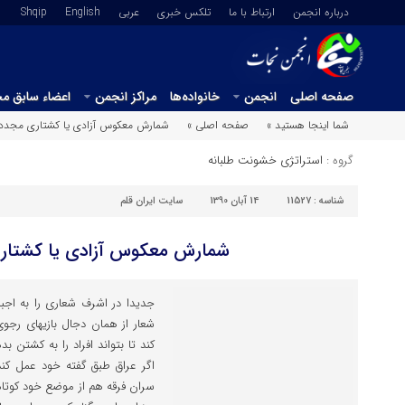
درباره انجمن
ارتباط با ما
تلکس خبری
عربي
English
Shqip
صفحه اصلی
انجمن
خانواده‌ها
مراکز انجمن
اعضاء سابق م
شما اینجا هستید »
صفحه اصلی »
شمارش معکوس آزادی یا کشتاری مجدد
گروه :
استراتژی خشونت طلبانه
شناسه :
11527
14 آبان 1390
سایت ایران قلم
شمارش معکوس آزادی یا کشتار
جدیدا در اشرف شعاری را به اجبار 
شعار از همان دجال بازیهای رجو
کند تا بتواند افراد را به کشتن ب
سران فرقه هم از موضع خود کوتاه 