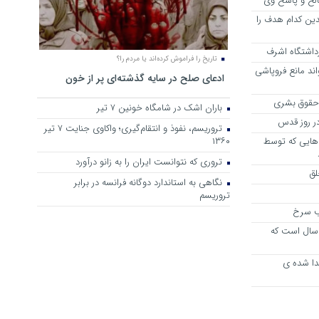
الح و پاسخ وی
ین کدام هدف را
زداشتگاه اشرف
تاریخ را فراموش کرده‌اند یا مردم را؟
اند مانع فروپاشی
ادعای صلح در سایه گذشته‌ای پر از خون
 حقوق بشری
باران اشک در شامگاه خونین 7 تیر
 روز قدس
تروریسم، نفوذ و انتقام‌گیری؛ واکاوی جنایت ۷ تیر
‌هایی که توسط
۱۳۶۰
تروری که نتوانست ایران را به زانو درآورد
لق
نگاهی به استاندارد دوگانه فرانسه در برابر
تروریسم
ب سرخ
ای ادی راما، برادرم نصرالله زیبا 35 سال است که
دا شده ی