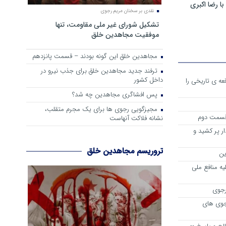
 رضا اکبری
نقدی بر سخنان مریم رجوی
تشکیل شورای غیر ملی مقاومت، تنها
موفقیت مجاهدین خلق
مجاهدین خلق این گونه بودند – قسمت پانزدهم
ترفند جدید مجاهدین خلق برای جذب نیرو در
داخل کشور
ه ی تاریخی را
پس افشاگری مجاهدین چه شد؟
مجیزگویی رجوی ها برای یک مجرم متقلب،
 قسمت دوم
نشانه فلاکت آنهاست
ر پر کشید و
تروریسم مجاهدین خلق
ین
 برعليه منافع ملي
رجوی
جوی های