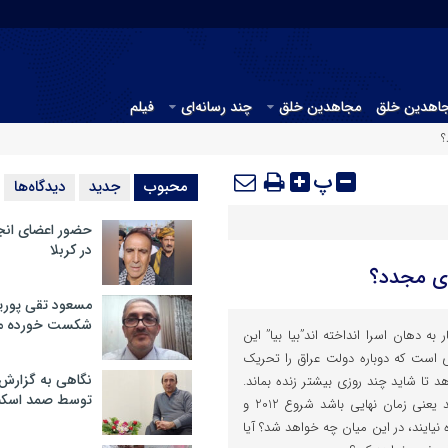
جاهدین خلق
مجاهدین خلق
چند رسانه‌ای
فیلم
؟
پ
محبوب
جدید
دیدگاه‌ها
حضور اعضای انج
در کربلا
ی مجدد؟
مسعود تقی پوریا
شکست خورده م
به دهان اسرا انداخته اند”بیا بیا” این
ی است که دوباره دولت عراق را تحریک
نگاهی به گزارش
دهد تا شاید چند روزی بیشتر زنده بماند.
توسط صمد اسکن
اگر عراق طبق گفته خود عمل کند یعنی زمان نهایی باشد شروع 2012 و
نیایند، در این میان چه خواهد شد؟ آیا