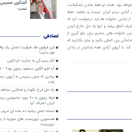
گفتگوی صمیمی با
خواهد بود. هدف تو فقط ماندن تشکیلاتت
نسب
ل آزادی مردم ایران نیست و مقصد حفظ
ز تمامی خانواده ها باید درخواست کرد که
شرف اتفاق بیفتد و تنها راه حل خارج کردن
من خانواده های محترم برای جلو گیری از
تصادفی
ماتی بین المللی بکنید و نباید بگذارید که
ند. با آرزوی آزادی همه زندانیان در زندان
این فرقوی ها، ظرفیت تحمل یک واقع
هم ندارند!
آغاز رسیدگی به جنایت کردکشی
آیا اشو الگوی مسعود رجوی بود؟ –
برادری که بدون رسیدن به آرزوی دیدا
رفت
راه حل فرخ نگهدار و فحاشی مجاهد
فرقه رجوي به 70 مورد جاسوسي
ايران اعتراف كرد
نسخه اصلی بیانیه ده ماده ای مریم 
همسویی تروریست های سوریه با ر
تروریست