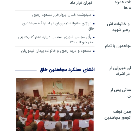
ات همراه
تهران فرار داد
 ها
سرنوشت خلبان پرواز فرار مسعود رجوی
تراژدی خانواده تیموریان در اسارتگاه مجاهدین
و خانواده اش
خلق
رهبر شهید
رأی مجلس شورای اسلامی درباره عدم كفایت بنی
صدر خرداد 1360
جاهدین با تمام
مسعود و مریم رجوی و خانواده یزدان تیموریان
 میرزایی از
افشای عملکرد مجاهدین خلق
در اشرف
سانی پس از
ن
جمن نجات
و تجمع مجاهدین