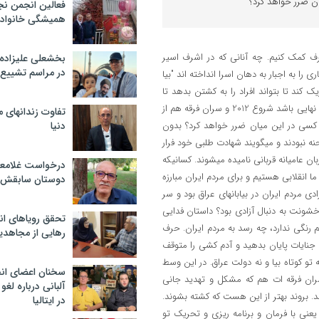
ان ضرر خواهد کرد؟
فعالین انجمن نج
همیشگی خانواده
ندان اشرف کمک کنیم. چه آنانی که در اشرف اسیر
بخشعلی علیزاده 
در مراسم تشییع 
را به اجبار به دهان اسرا انداخته اند "بیا
 کند تا بتواند افراد را به کشتن بدهد تا
شاید چند روزی بیشتر زنده بماند. اگر عراق طبق گفته خود عمل کند یعنی زمان نهایی باشد شروع 2012 و سران فرقه هم از
تفاوت زندانهای م
ه کسی در این میان ضرر خواهد کرد؟ بدون
دنیا
نبودند و میگویند شهادت طلبی خود فرار
ن عامیانه قربانی نامیده میشوند. کسانیکه
درخواست غلامعلی
 انقلابی هستیم و برای مردم ایران مبارزه
دوستان سابقش 
دی مردم ایران در بیابانهای عراق بود و سر
 خشونت به دنبال آزادی بود؟ داستان فدایی
تحقق رویاهای ان
 رنگی ندارد، چه رسد به مردم ایران. حرف
رهایی از مجاهدی
جنایات پایان بدهید و آدم کشی را متوقف
 تو کوتاه بیا و نه دولت عراق. در این وسط
سخنان اعضای ان
ران فرقه ات هم که مشکل و تهدید جانی
آلبانی درباره لغ
روند. بروند بهتر از این هست که کشته بشوند.
در ایتالیا
 تو یعنی با فرمان و برنامه ریزی و تحریک تو