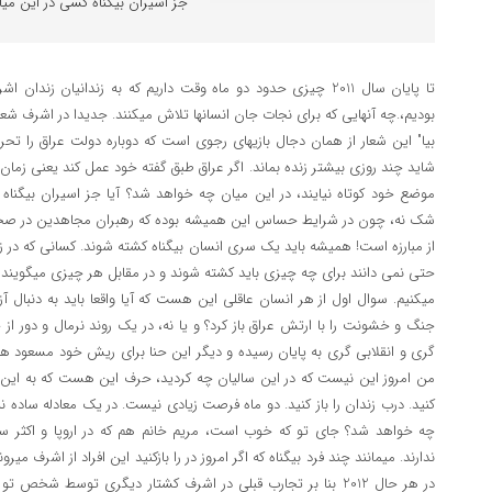
جز اسیران بیگناه کسی در این می
تا پایان سال 2011 چیزی حدود دو ماه وقت داریم که به زندانیان ز
بودیم،.چه آنهایی که برای نجات جان انسانها تلاش میکنند. جدیدا در اشرف شعاری 
بیا" این شعار از همان دجال بازیهای رجوی است که دوباره دولت عراق را تحریک
موضع خود کوتاه نیایند، در این میان چه خواهد شد؟ آیا جز اسیران بیگنا
شک نه، چون در شرایط حساس این همیشه بوده که رهبران مجاهدین در صحنه 
از مبارزه است! همیشه باید یک سری انسان بیگناه کشته شوند. کسانی که در زبا
حتی نمی دانند برای چه چیزی باید کشته شوند و در مقابل هر چیزی میگویند ما
میکنیم. سوال اول از هر انسان عاقلی این هست که آیا واقعا باید به دنبال آزا
جنگ و خشونت را با ارتش عراق باز کرد؟ و یا نه، در یک روند نرمال و دور از
گری و انقلابی گری به پایان رسیده و دیگر این حنا برای ریش خود مسعود هم
من امروز این نیست که در این سالیان چه کردید، حرف این هست که به این 
کنید. درب زندان را باز کنید. دو ماه فرصت زیادی نیست. در یک معادله ساده نه
چه خواهد شد؟ جای تو که خوب است، مریم خانم هم که در اروپا و اکثر س
ندارند. میمانند چند فرد بیگناه که اگر امروز در را بازکنید این افراد از اشرف می
در هر حال 2012 بنا بر تجارب قبلی در اشرف کشتار دیگری توسط شخص