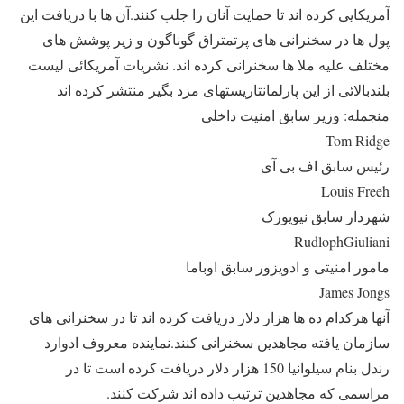
آمریکایی کرده اند تا حمایت آنان را جلب کنند.آن ها با دریافت این
پول ها در سخنرانی های پرتمتراق گوناگون و زیر پوشش های
مختلف علیه ملا ها سخنرانی کرده اند. نشریات آمریکائی لیست
بلندبالائی از این پارلمانتاریستهای مزد بگیر منتشر کرده اند
منجمله: وزیر سابق امنیت داخلی
Tom Ridge
رئیس سابق اف بی آی
Louis Freeh
شهردار سابق نیویورک
RudlophGiuliani
مامور امنیتی و ادویزور سابق اوباما
James Jongs
آنها هرکدام ده ها هزار دلار دریافت کرده اند تا در سخنرانی های
سازمان یافته مجاهدین سخنرانی کنند.نماینده معروف ادوارد
رندل بنام سیلوانیا 150 هزار دلار دریافت کرده است تا در
مراسمی که مجاهدین ترتیب داده اند شرکت کنند.