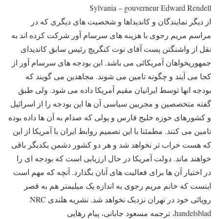
Sylvania – gouverneur Edward Rendell
از دیگر نمایندگان و کاندیداها و شخصیت های دیگری که در
مراسم مریم رجوی با هزینه های سرسام آور شرکت کرده اند به
نقل از واشنگتن پست آقای نوت کنگریچ رئیس سابق کاندیدای
جمهوریخواهان آمریکائی می باشد. این بودجه های سرسام آور از
کجا می آیند و چگونه تامین می شوند. مجاهدین می گویند که
بودجه انها توسط ایرانیان مقیم آمریکا داده می شود. ولی طبق
گفته متخصصین و مجربین سیاسی آن ها این بودجه را از اسرائیل
و کشورهای حوزه خلیج فارس و پولی که صدام به آن ها داده بوده
تامین می کنند. مطمئنا با این تصمیم روابط ایران با آمریکا از این
که هست خراب تر نخواهد شد و هر دو کشور دشمن یکدیگر باقی
خواهند ماند. دولت آمریکا در حال ارزیابی است که بودجه ای را
در اختیار آن ها برای فعالیت های آنان بگذارد. آنچه که مهم است
اینست که خانم مریم رجوی به اندازه یک میلیمتر هم به قصر
رویائی خود در تهران نزدیک نخواهد شد. نشریه هلندی NRC
handelsblad، ترجمه مسعود جابانی، پیام رهایی