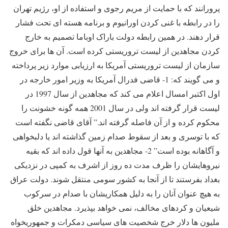
پرورانند که با حمایت از مریم رجوی و استفاده از او، رژیم تهران
را در رابطه با غنی کردن اورانیوم و برنامه هسته ای تحت فشار
قرار دهند. در همین رابطه دولت باراک اوباما تصمیم به خارج
کردن مجاهدین از لیست تروریستی کرده است. آن ها برای خروج
سازمان از لیست تروریستی آمریکا به ارزیابی موارد زیر پرداخته
و می گویند که: 1- قاضی فدرال آمریکا به وزیر امور خارجه در
اول اکتبر امسال اعلام می کند که مجاهدین از سال 1997 در
لیست قرار گرفته اند ولی در سال 2001 همه گونه خشونت را
محکوم کرده و از آن فاصله گرفته اند.” آقای قاضی نگفته است
که با توسری و بعد از سقوط صدام زمین گذاشته اند یا دلبخواهی
و آگاهانه بوده است” 2- مجاهدین به آنها قول داده اند که بقیه
نیروهایشان را ظرف مدت ده روز از اشرف به کمپی در نزدیکی
بغداد بفرستند تا از آنجا به کشور سومی منتقل شوند. دولت عراق
به هیچ عنوان آنان را به دلیل همکاریشان با صدام در سرکوب
شیعیان و کردهای مخالف، نمی خواهد بپذیرد. مجاهدین خلق
ملیون ها دلار خرج شخصیت های سیاسی دمکرات و جمهوریخواه