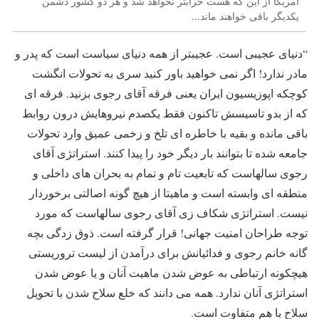
آمریکا از این که هست خرابتر نخواهد شد و هر دو کشور دشمن
یکدیگر باقی خواهند ماند...
“دنیای عجیبی است. عجیبتر از همه دنیای سیاست است که پدر و
مادر ندارد! اگر نمی خواهید باور کنید سری به تحولات انگشت
کوچکه اپوزیسیون ایران یعنی فرقه آقای رجوی بزنید. فرقه ای
که از بدو تاسیسش تاکنون فقط یکصدم نیروهایش درون روابط
باقی مانده و بقیه با خاطره ای تلخ و زخمی عمیق وارد تحولات
جامعه شده تا بتوانند بار دیگر خود را پیدا کنند. استراتژی آقای
رجوی سالهاست که تابعیت تام و تمام به بحران های داخلی و
منطقه ای وابسته است و ماهیتا از هیچ گونه اصالتی برخوردار
نیست. استراتژی شکاف زی آقای رجوی سالهاست که مورد
توجه طراحان امنیت جهانی! قرار گرفته است. ذوق زدگی بچه
گانه خانم رجوی و فدائیانش برای درآمدن از لیست تروریستی
هیچکونه ارتباطی به عوض شدن ماهیت آنان و یا عوض شدن
استراتژی آنان ندارد. همه می دانند که خلع سلاح شدن با تحویل
سلاح با هم متفاوت است.