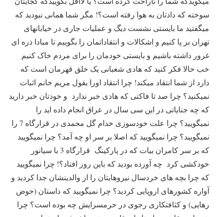
میگویدکه شما را ناراحت کرده است؟ یا لااقل بگوییدکه کجایتان
سوخته که دادتان به هوا رفته است؟! مگر شما همانی نبودید که
میگفتید ما بایستی نشست دیگ و عملیات جاری در خیابانهای
تهران بر پا کنیم و اشکالات و انتقاداتمان را بگوییم تا مبادا ذره ای
غرور داشته باشیم و بایستی خودمان را برای مردم خاک کنیم
خب حالا فکر کنید که هادی شعبانی یک خلق قهرمان است که
دارد از شما انتقاد میکند! چرا انتقاد اورا بقول مریم خانم اثبات
نمیکنید؟ چرا صد تا فاکتی که هادی خبر ندارد و خودتان خبر دارید
که چه جنایاتی در این سی سال در عراق انجام داده اید را
نمیگویید؟ چرا علت خودسوزی خدام گل محمدی در قرارگاه 7 را
نمیگویید؟ چرا نمیگویید که اصلا بر سر او چه آمد؟ چرا نمیگویید
که بر سر کامران بیات که در پارکینگ قرارگاه 3 با سیانور
خودکشی کرد چه آورده بودید که باین روز افتاد؟! چرا نمیگویید
که چرا بچه های خردسال نیروهایتان را از والدینشان جدا کردید و
آواره کشورهای اروپایی کردید؟ چرا نمیگویید که داستان (حوض
رهایی) و کثافتکاری رجوی در حرمسرایش چه بوده است؟ چرا