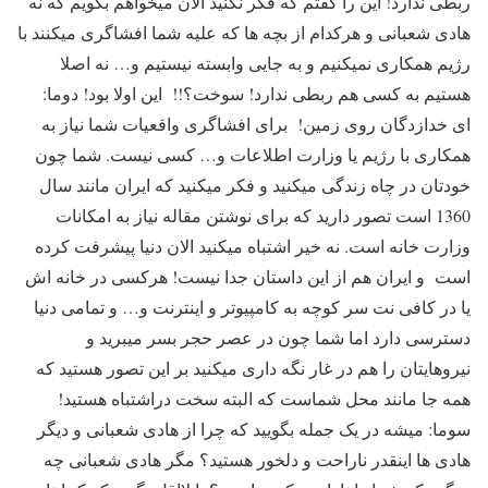
ربطی ندارد! این را گفتم که فکر نکنید الان میخواهم بگویم که نه
هادی شعبانی و هرکدام از بچه ها که علیه شما افشاگری میکنند با
رژیم همکاری نمیکنیم و به جایی وابسته نیستیم و… نه اصلا
هستیم به کسی هم ربطی ندارد! سوخت؟!! این اولا بود! دوما:
ای خدازدگان روی زمین! برای افشاگری واقعیات شما نیاز به
همکاری با رژیم یا وزارت اطلاعات و… کسی نیست. شما چون
خودتان در چاه زندگی میکنید و فکر میکنید که ایران مانند سال
1360 است تصور دارید که برای نوشتن مقاله نیاز به امکانات
وزارت خانه است. نه خیر اشتباه میکنید الان دنیا پیشرفت کرده
است و ایران هم از این داستان جدا نیست! هرکسی در خانه اش
یا در کافی نت سر کوچه به کامپیوتر و اینترنت و… و تمامی دنیا
دسترسی دارد اما شما چون در عصر حجر بسر میبرید و
نیروهایتان را هم در غار نگه داری میکنید بر این تصور هستید که
همه جا مانند محل شماست که البته سخت دراشتباه هستید!
سوما: میشه در یک جمله بگویید که چرا از هادی شعبانی و دیگر
هادی ها اینقدر ناراحت و دلخور هستید؟ مگر هادی شعبانی چه