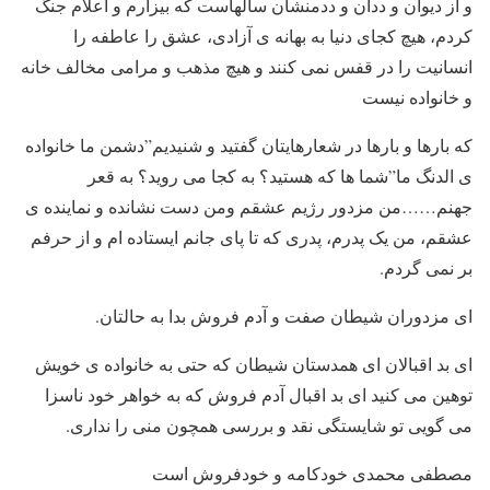
و از دیوان و ددان و ددمنشان سالهاست که بیزارم و اعلام جنگ
کردم، هیچ کجای دنیا به بهانه ی آزادی، عشق را عاطفه را
انسانیت را در قفس نمی کنند و هیچ مذهب و مرامی مخالف خانه
و خانواده نیست
که بارها و بارها در شعارهایتان گفتید و شنیدیم”دشمن ما خانواده
ی الدنگ ما”شما ها که هستید؟ به کجا می روید؟ به قعر
جهنم……من مزدور رژیم عشقم ومن دست نشانده و نماینده ی
عشقم، من یک پدرم، پدری که تا پای جانم ایستاده ام و از حرفم
بر نمی گردم.
ای مزدوران شیطان صفت و آدم فروش بدا به حالتان.
ای بد اقبالان ای همدستان شیطان که حتی به خانواده ی خویش
توهین می کنید ای بد اقبال آدم فروش که به خواهر خود ناسزا
می گویی تو شایستگی نقد و بررسی همچون منی را نداری.
مصطفی محمدی خودکامه و خودفروش است