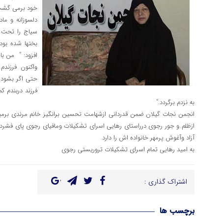
خود برمی گشت 
دلسوزانه و ماد
سیاج را تحت تا
بختها شده بود
افزود: ” من با 
واکنون فرزندم
حتی اگر بشود خ
فرزند دربندم ک
به نزدم برگردد.”
انجمن نجات گیلان ضمن قدردانی ازشهامت تحسین برانگیز خانم مرندی برمیث
ازظلم و جور رجوی درراستای رهایی اسرای تشکیلات ومافیای رجوی پای فشرده
آزاد وآغوش پرمهر خانواده اش را دارد.
به امید رهایی تمام اسرای تشکیلات تروریستی رجوی
اشتراک گذاری :
برچسب ها