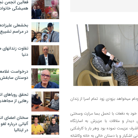
فعالین انجمن نج
همیشگی خانواده
بخشعلی علیزاده 
در مراسم تشییع 
تفاوت زندانهای م
دنیا
درخواست غلامعلی
دوستان سابقش 
تحقق رویاهای ان
م میخواهد بزودی زود تمام اسرا از زندان
رهایی از مجاهدی
 خود به دفعات با تحمل بسا مرارت وسختی
سخنان اعضای ان
ی دیدار و ملاقات با عزیزش به اسارتگاه
آلبانی درباره لغ
ف عزیمت نموده بود وهر بار با کارشکنی
در ایتالیا
ی اشکبار و با دستان خالی به خانه وکاشانه