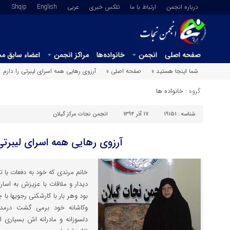
درباره انجمن
ارتباط با ما
تلکس خبری
عربي
English
Shqip
صفحه اصلی
انجمن
خانواده‌ها
مراکز انجمن
اعضاء سابق م
شما اینجا هستید »
صفحه اصلی »
آرزوی رهایی همه اسرای لیبرتی را دارم
گروه :
خانواده ها
شناسه :
19151
17 آذر 1394
انجمن نجات مرکز گیلان
آرزوی رهایی همه اسرای لیبرتی 
خانم مرندی که خود به دفعات با 
دیدار و ملاقات با عزیزش به اس
بود وهر بار با کارشکنی رجویها با
وکاشانه خود برمی گشت درمدت
دلسوزانه و مادرانه اش بسیاری ا