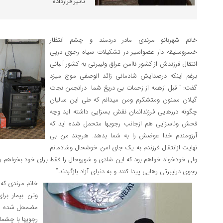
تاثیر قرارداده
خانم شهربانو مرندی مادر دردمند و چشم انتظار
خسروسلیقه دار عضواسیر در تشکیلات سیاه رجوی درپی
انتقال فرزندش از کشور ناامن عراق ولیبرتی به کشور آلبانی
برغم اینکه درصدایش شادمانی زائد الوصفی موج میزد
گفت: ” قبل ازهمه از زحمات بی دریغ شما درانجمن نجات
گیلان ممنون ومتشکرم ومن میدانم که طی این سالیان
چگونه دررهایی فرزندانمان نقش بسزایی داشته اید وچه
فحش وناسزایی هم ازجانب رجویها متحمل شده اید که
آرزومندم خدا عوضش را به شما بدهد. هرچند من بی
نهایت ازانتقال فرزندم به یک جای امن خوشحال وشادمانم
ولی خودخواه خواهم بود که این شادی و شوروحال را فقط برای خود بخواهم ودل
رجوی درلیبرتی رهایی پیدا کنند و به دنیای آزاد بازگردند.”
خانم مرندی که
وتن بیمار برا
مضمحل شده اشر
رجویها با چشمان