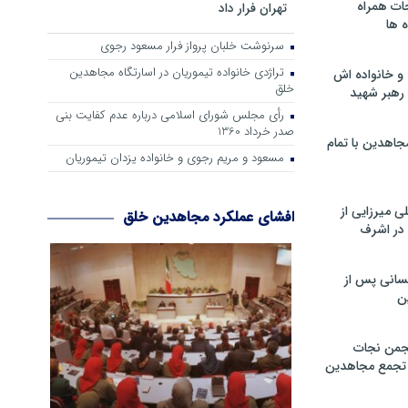
ات همراه
تهران فرار داد
 ها
سرنوشت خلبان پرواز فرار مسعود رجوی
تراژدی خانواده تیموریان در اسارتگاه مجاهدین
و خانواده اش
خلق
رهبر شهید
رأی مجلس شورای اسلامی درباره عدم كفایت بنی
صدر خرداد 1360
جاهدین با تمام
مسعود و مریم رجوی و خانواده یزدان تیموریان
 میرزایی از
افشای عملکرد مجاهدین خلق
در اشرف
سانی پس از
ن
جمن نجات
و تجمع مجاهدین