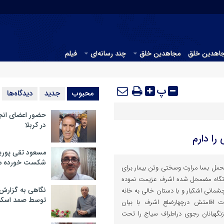
جاهدین خلق
مجاهدین خلق
چند رسانه‌ای
فیلم
پ
محبوب
جدید
دیدگاه‌ها
حضور اعضای انج
در کربلا
را دارم
مسعود تقی پوریا
شکست خورده م
تحمل بسا مرارت وسختی وتن بیمار برای
ارتگاه مضمحل شده اشرف عزیمت نموده
نگاهی به گزارش
 چشمانی اشکبار و با دستان خالی به خانه
توسط صمد اسکن
 اقامتش درچهارضلع اشرف با بیان
زنگهبانان رجوی دراطراف سیاج را تحت