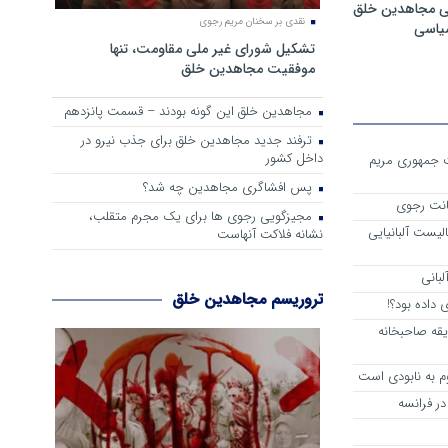
ی مجاهدین خلق
نقدی بر سخنان مریم رجوی
سیاسی
تشکیل شورای غیر ملی مقاومت، تنها
موفقیت مجاهدین خلق
مجاهدین خلق این گونه بودند – قسمت پانزدهم
ترفند جدید مجاهدین خلق برای جذب نیرو در
داخل کشور
ست جمهوری مریم
پس افشاگری مجاهدین چه شد؟
انت رجوی
مجیزگویی رجوی ها برای یک مجرم متقلب،
لیست آلبانیایی
نشانه فلاکت آنهاست
لبانی
تروریسم مجاهدین خلق
داده بود؟!
یقه صاحبخانه
م به نابودی است