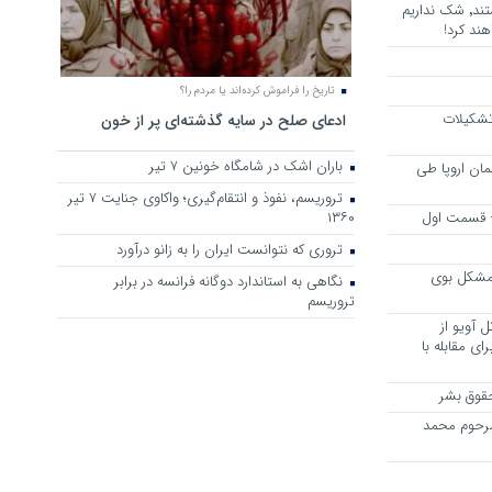
هرجا خشن ترین دشمنان ایران هستند٬ شک نداریم
ند کرد!
تاریخ را فراموش کرده‌اند یا مردم را؟
 تشکیلات
ادعای صلح در سایه گذشته‌ای پر از خون
باران اشک در شامگاه خونین 7 تیر
مان اروپا طی
تروریسم، نفوذ و انتقام‌گیری؛ واکاوی جنایت ۷ تیر
 – قسمت اول
۱۳۶۰
تروری که نتوانست ایران را به زانو درآورد
مشکل بوی
نگاهی به استاندارد دوگانه فرانسه در برابر
تروریسم
 آویو از
ی مقابله با
قوق بشر
مرحوم محمد