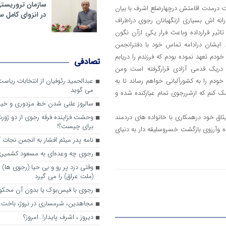
سازمان تروریست
درمدت اقامتش درچهارضلع اشرف با بیان
در انزوای کامل 
رانه اش بسیاری ازنگهبانان رجوی دراطراف
ثیر قرارداده وباعث فرار یکی ازآن نگون
. ایشان درادامه تماس خود با دفترانجمن
خودم تعهد نموده بودم که فرزندم را دریابم
تصادفی
 دریک قدمی آزادی قرارگرفته است ومن
ودم را به کشورآلبانی خواهم رساند تا به
عبدالحمید رئوفیان از انتخابات ریا
می گوید
مک کنم که ازشررجوی تمام عیارکنده شده و
سالروز علنی شدن خط مزدوری و خی
اق خود درهمکاری با خانواده های دردمند
وحشت فزاینده فرقه رجوی از دو ژورنا
برای چیست؟!
 وآرزوی بازگشت خسروسلیقه دار به دنیای
نامه پدر میثم افشار به انجمن نجات آ
رجوی چه وعده‌ای به مسعود کشمیری 
وقتی دزد پر رو و بی حیا (رجوی ها) 
(ملت عراق) را می گیرد
رجوی با فیس‌بوک یا بدون آن محکو
مجاهدین، شرم‎ساری در نروژ، باخت در فرانسه
ديروز ، اشرف پايدار!…امروز؟