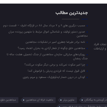
جدیدترین مطالب
مسبب درگیری های 6 و 7 مرداد سال 88 در قرارگاه اشرف – قسمت دوم
صدور دستور توقیف و شناسائی اموال مرتبط با متهمین پرونده سران
مجاهدین
نامه برادر علیرضا جعفری اسیر در تشکیلات مجاهدین
جات افراد
مجاهدین خلق چگونه از شعار آزادی به بحران اعتماد رسید؟
 ارتباطات
رویکرد‌های مبارزاتی سازمان مجاهدین از جنگ تحمیلی هشت ساله تا
جنگ رمضان
چرا امیر سکوت نمی‌کند و برخی دیگر سکوت می‌کنند؟
قابل قبول نیست که فرزندی پدرش را فراموش کند!
کودکی در درون حصار ایدئولوژیک مسعود و مریم رجوی
 آویختن به بیگانگان
عناوین برتر
ماهیت فرقه ای مجاهدین
مجاهدین خلق؛ 
نفی روابط خانوادگی در مناسبات فرقه رجوی