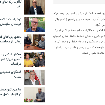
تفاوت زندانهای م
دنیا
خوشبختانه بنا بر اخبار منتشره اطلاع یافتیم که در تاریخ 18 مرداد ماه سال جاری تعداد 106 نفر دیگر از اسیران دربند فرقه
سامی آقایان سید حسین رضوی زاده بهابادی
درخواست غلامعلی
دوستان سابقش 
می شود.
الث را به خانواده های محترم آنان تبریک
جدید و بدون داشتن دغدغه کشته شدن درعراق
تحقق رویاهای ان
رهایی از مجاهدی
 با فریبکاری و دروغ فقط از وجود آنها در
ایست که برای رهایی کامل خود از اسارت
ایت بهره را ببرند.
سخنان اعضای ان
آلبانی درباره لغ
در ایتالیا
گفتگوی صمیمی با
نسب
سازمان تروریست
در انزوای کامل 