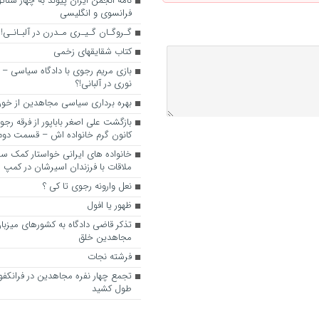
نامه انجمن ایران پیوند به چهار سناتور
فرانسوی و انگلیسی
گـروگـان گـیـری مـدرن در آلبـانـی!
کتاب شقایقهای زخمی
بازی مریم رجوی با دادگاه سیاسی – 
نوری در آلبانی!؟
بهره برداری سیاسی مجاهدین از خون
بازگشت علی اصغر باباپور از فرقه رج
کانون گرم خانواده اش – قسمت دوم
خانواده های ایرانی خواستار کمک سفی
ملاقات با فرزندان اسیرشان در کمپ
نعل وارونه رجوی تا کی ؟
ظهور یا افول
تذکر قاضی دادگاه به کشورهای میزبا
مجاهدین خلق
فرشته نجات
تجمع چهار نفره مجاهدین در فرانکفو
طول کشید