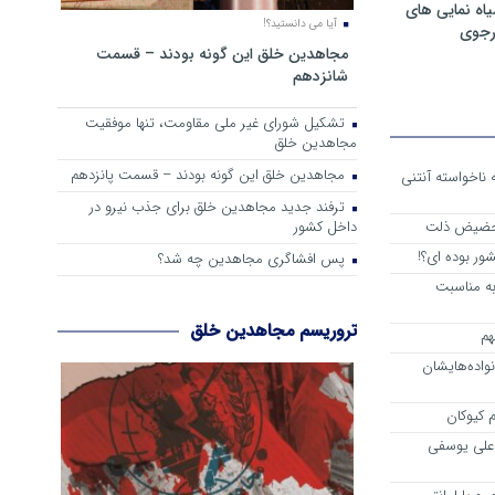
ه نمایی های
آیا می دانستید؟!
رجوی
مجاهدین خلق این گونه بودند – قسمت
شانزدهم
تشکیل شورای غیر ملی مقاومت، تنها موفقیت
مجاهدین خلق
مجاهدین خلق این گونه بودند – قسمت پانزدهم
 از واقعیت حاکم بر اشرف 3 که ناخواسته آنتنی
ترفند جدید مجاهدین خلق برای جذب نیرو در
داخل کشور
 حضیض ذلت
ور بوده ای؟!
پس افشاگری مجاهدین چه شد؟
به مناسبت
تروریسم مجاهدین خلق
هم
اده‌هایشان
 کیوکان
علی یوسفی