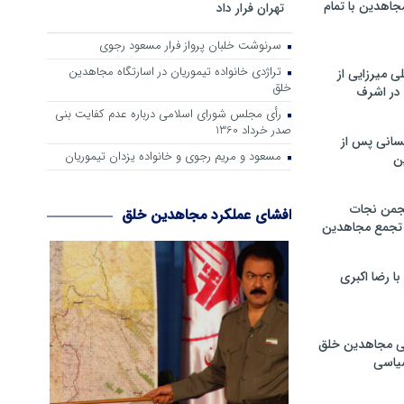
جاهدین با تمام
تهران فرار داد
سرنوشت خلبان پرواز فرار مسعود رجوی
تراژدی خانواده تیموریان در اسارتگاه مجاهدین
 میرزایی از
خلق
در اشرف
رأی مجلس شورای اسلامی درباره عدم كفایت بنی
صدر خرداد 1360
سانی پس از
مسعود و مریم رجوی و خانواده یزدان تیموریان
ن
جمن نجات
افشای عملکرد مجاهدین خلق
و تجمع مجاهدین
 رضا اکبری
ی مجاهدین خلق
سیاسی