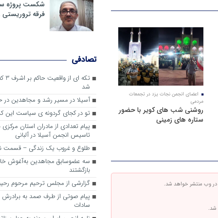
شکست پروژه سیا
فرقه تروریستی 
تصادفی
تکه ای
شد
اعضای انجمن نجات یزد در تجمعات
آسیلا در مسیر رشد و مجاهدین در
مردمی
روشنی شب های کویر با حضور
تو در کجای گردونه ی سیاست این کش
ستاره های زمینی
پیام تعدادی از مادران استان مرکزی 
تاسیس انجمن آسیلا در آلبانی
طلوع و غروب یک زندگی – قسمت ن
سه عضوسابق مجاهدین به‌آغوش خانو
بازگشتند
گزارشی از مجلس ترحیم مرحوم رحیم
 در وب منتشر خواهد شد.
پیام صوتی از طرف صمد به برادرش 
سادات
 شد.