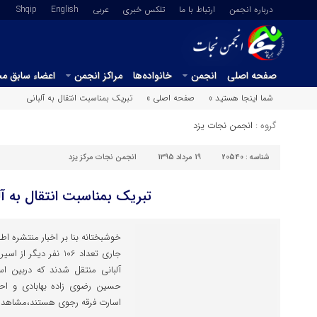
درباره انجمن
ارتباط با ما
تلکس خبری
عربي
English
Shqip
صفحه اصلی
انجمن
خانواده‌ها
مراکز انجمن
اعضاء سابق م
شما اینجا هستید »
صفحه اصلی »
تبریک بمناسبت انتقال به آلبانی
گروه :
انجمن نجات یزد
شناسه :
20540
19 مرداد 1395
انجمن نجات مرکز یزد
تبریک بمناسبت انتقال به آل
جاری تعداد 106 نفر دی
آلبانی منتقل شدند که دربین اسی
حسین رضوی زاده بهابادی و احمد
اسارت فرقه رجوی هستند،مشاهده