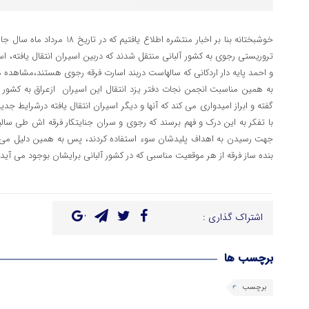
تروریستی رجوی به کشور آلبانی منتقل شدند که دربین اسیران انتقال یافته، ا
و احمد پایه دار اردکانی که سالهاست دربند اسارت فرقه رجوی هستند،مشاهده 
به همین مناسبت انجمن نجات دفتر یزد انتقال این اسیران ازعراق به کشور ث
گفته و ابراز امیدواری می کند که آنها و دیگر اسیران انتقال یافته درشرایط 
با تفکر به این درک و فهم برسند که رجوی و سران جنایتکار فرقه اش طی سالیان
جهت رسیدن به اهداف پلیدشان سوء استفاده کردند، پس به همین دلیل می ب
بنده ساز فرقه از هر موقعیت مناسبی که در کشور آلبانی برایشان بوجود می آید نه
اشتراک گذاری :
برچسب ها
برچسب