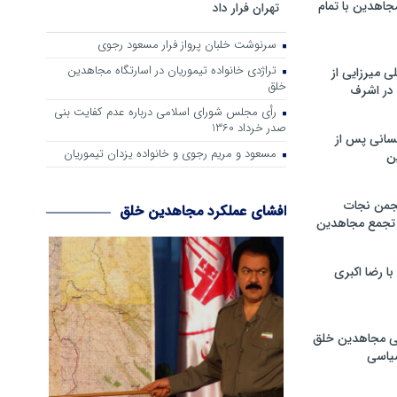
جاهدین با تمام
تهران فرار داد
سرنوشت خلبان پرواز فرار مسعود رجوی
تراژدی خانواده تیموریان در اسارتگاه مجاهدین
 میرزایی از
خلق
در اشرف
رأی مجلس شورای اسلامی درباره عدم كفایت بنی
صدر خرداد 1360
سانی پس از
مسعود و مریم رجوی و خانواده یزدان تیموریان
ن
جمن نجات
افشای عملکرد مجاهدین خلق
و تجمع مجاهدین
 رضا اکبری
ی مجاهدین خلق
سیاسی