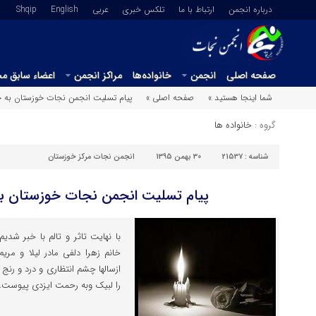
درباره انجمن
ارتباط با ما
تلکس خبری
عربي
English
Shqip
صفحه اصلی
انجمن
خانواده‌ها
مراکز انجمن
اعضاء سابق م
شما اینجا هستید »
صفحه اصلی »
پیام تسلیت انجمن نجات خوزستان به خا
گروه :
خانواده ها
شناسه :
21537
30 بهمن 1395
انجمن نجات مرکز خوزستان
پیام تسلیت انجمن نجات خوزستان به
خانم زهرا دلفی مادر لیلا و مری
ازسالها چشم انتظاری و درد و رن
را لبیک وبه رحمت ایزدی پیوست.