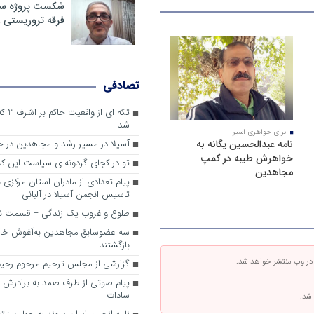
شکست پروژه سیا
فرقه تروریستی 
تصادفی
تکه ای
شد
برای خواهری اسیر
نامه عبدالحسین یگانه به
آسیلا در مسیر رشد و مجاهدین در
خواهرش طیبه در کمپ
تو در کجای گردونه ی سیاست این کش
مجاهدین
پیام تعدادی از مادران استان مرکزی 
تاسیس انجمن آسیلا در آلبانی
طلوع و غروب یک زندگی – قسمت ن
سه عضوسابق مجاهدین به‌آغوش خانو
بازگشتند
 در وب منتشر خواهد شد.
گزارشی از مجلس ترحیم مرحوم رحیم
پیام صوتی از طرف صمد به برادرش 
سادات
 شد.