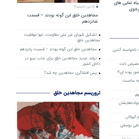
ه نمایی های
آیا می دانستید؟!
رجوی
مجاهدین خلق این گونه بودند – قسمت
شانزدهم
تشکیل شورای غیر ملی مقاومت، تنها موفقیت
مجاهدین خلق
مجاهدین خلق این گونه بودند – قسمت پانزدهم
 از واقعیت حاکم بر اشرف 3 که ناخواسته آنتنی
ترفند جدید مجاهدین خلق برای جذب نیرو در
داخل کشور
 حضیض ذلت
ور بوده ای؟!
پس افشاگری مجاهدین چه شد؟
به مناسبت
تروریسم مجاهدین خلق
هم
اده‌هایشان
 کیوکان
علی یوسفی