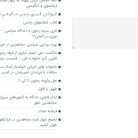
نامه انجمن ایران پیوند به چهار سناتور
فرانسوی و انگلیسی
گـروگـان گـیـری مـدرن در آلبـانـی!
کتاب شقایقهای زخمی
بازی مریم رجوی با دادگاه سیاسی – 
نوری در آلبانی!؟
بهره برداری سیاسی مجاهدین از خون
بازگشت علی اصغر باباپور از فرقه رج
کانون گرم خانواده اش – قسمت دوم
خانواده های ایرانی خواستار کمک سفی
ملاقات با فرزندان اسیرشان در کمپ
نعل وارونه رجوی تا کی ؟
ظهور یا افول
تذکر قاضی دادگاه به کشورهای میزبا
مجاهدین خلق
فرشته نجات
تجمع چهار نفره مجاهدین در فرانکفو
طول کشید