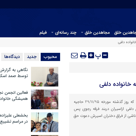
جاهدین خلق
مجاهدین خلق
چند رسانه‌ای
فیلم
نواده دلفی
پ
محبوب
جدید
دیدگاه‌ها
نگاهی به گزارش
توسط صمد اسکن
 خانواده دلفی
فعالین انجمن نج
همیشگی خانواده
با نهایت تاثر و تالم با خبر شدیم که روز گذشته مورخه 29/11/95 حاجیه
م دلفی ازاسیران دربند فرقه رجوی پس
بخشعلی علیزاده 
ج ناشی از فراق دختران اسیرش دعوت حق
در مراسم تشییع 