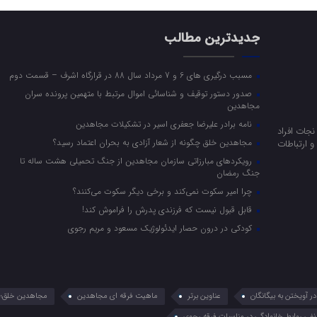
جدیدترین مطالب
مسبب درگیری های 6 و 7 مرداد سال 88 در قرارگاه اشرف – قسمت دوم
صدور دستور توقیف و شناسائی اموال مرتبط با متهمین پرونده سران
مجاهدین
نامه برادر علیرضا جعفری اسیر در تشکیلات مجاهدین
جات افراد
مجاهدین خلق چگونه از شعار آزادی به بحران اعتماد رسید؟
 ارتباطات
رویکرد‌های مبارزاتی سازمان مجاهدین از جنگ تحمیلی هشت ساله تا
جنگ رمضان
چرا امیر سکوت نمی‌کند و برخی دیگر سکوت می‌کنند؟
قابل قبول نیست که فرزندی پدرش را فراموش کند!
کودکی در درون حصار ایدئولوژیک مسعود و مریم رجوی
 آویختن به بیگانگان
عناوین برتر
ماهیت فرقه ای مجاهدین
مجاهدین خلق؛ 
نفی روابط خانوادگی در مناسبات فرقه رجوی