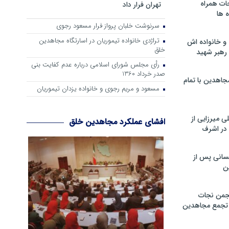
ات همراه
تهران فرار داد
 ها
سرنوشت خلبان پرواز فرار مسعود رجوی
تراژدی خانواده تیموریان در اسارتگاه مجاهدین
و خانواده اش
خلق
رهبر شهید
رأی مجلس شورای اسلامی درباره عدم كفایت بنی
صدر خرداد 1360
جاهدین با تمام
مسعود و مریم رجوی و خانواده یزدان تیموریان
 میرزایی از
افشای عملکرد مجاهدین خلق
در اشرف
سانی پس از
ن
جمن نجات
و تجمع مجاهدین