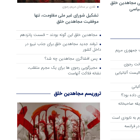
ی مجاهدین خلق
نقدی بر سخنان مریم رجوی
سیاسی
تشکیل شورای غیر ملی مقاومت، تنها
موفقیت مجاهدین خلق
مجاهدین خلق این گونه بودند – قسمت پانزدهم
ترفند جدید مجاهدین خلق برای جذب نیرو در
داخل کشور
ست جمهوری مریم
پس افشاگری مجاهدین چه شد؟
انت رجوی
مجیزگویی رجوی ها برای یک مجرم متقلب،
لیست آلبانیایی
نشانه فلاکت آنهاست
لبانی
تروریسم مجاهدین خلق
داده بود؟!
یقه صاحبخانه
م به نابودی است