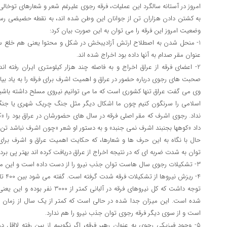
امروز در آستانه سالگرد این عملیات، فرقه رجوی علیرغم شعر و شعارهای توخالی
به کشتن دادن هزاران تن از جوانان این وطن شده اند، به نقطه حضیضی رس
وضعیت امروز این فرقه را می توان به این صورت بیان کرد:
1- منحل شدن به اصطلاح ارتش آزادیبخش در شکل و محتوا یعنی هم خلع سل
عنوان مقر صدام به آنها داده بود اخراج شده اند.
2- اعضای فرقه از عراق اخراج و به فاصله چند هزار کیلومتری ایران رفته 
صحبت های رجوی درباره حضور در عراق و اهمیت اشرف برای فرقه را به یاد بیاو
وی می گفت عراق تنها کشوری است که ما می توانیم نیروی مسلح داشته باشیم 
اسلامی را سرنگون کنیم چون ما اشکال دیگر مثل جنگ چریک شهری یا جنگ 
نداد. رجوی اشرف که مقر اصلی فرقه در سال های حضورشان در عراق بود را «ک
داد «کوهها بجنبند اشرف نمی جنبد» و به دستور او شعر «چون اشرف نباشد تن من
حال با نگاه به این حرف ها و شعارها، که حکایت اهمیت عراق و اشرف 
توان به شدت ضربه ای که در نتیجه اخراج از عراق دریافت کرده اند بهتر پی برد.
3- تشکیلات رجوی سال هاست توان جذب نیرو را از دست داده است و این مشکل در آلبانی تشدید هم خواهد شد.
توجه داشت که کل نیروهای فرقه در آلب
شده است. این میزان جدا شده در حالی است که کمتر از یک سال از زمان تک
است و از سوی دیگر فرقه رجوی توان جذب نیرو را هم ندارد.
5- وجود فیزیکی رجوی به عنوان رهبر فرقه، اگر نگوییم از بین رفته لااقل در