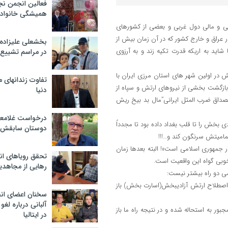
فعالین انجمن نج
همیشگی خانواده
 سیاسی و مالی دول غربی و بعضی از کشورهای
 عراق و خارج کشور که در آن زمان بیش از
بخشعلی علیزاده 
ید به اریکه قدرت تکیه زند و به آرزوی
در مراسم تشییع 
 در اولین شهر های استان مرزی ایران با
تفاوت زندانهای م
 بازگشت بخشی از نیروهای ارتش و سپاه از
دنیا
مصداق ضرب المثل ایرانی”مال بد بیخ ریش
درخواست غلامعلی
خش را تا قلب بغداد داده بود تا مجدداً
دوستان سابقش 
تمامیتش سرنگون کند و…!!!
جمهوری اسلامی است»! البته بعدها زمان
تحقق رویاهای ان
وبی گواه این واقعیت است.
رهایی از مجاهدی
ی دو راه بیشتر نیست:
ه اصطلاح ارتش آزادیبخش(اسارت بخش) باز
سخنان اعضای ان
آلبانی درباره لغ
 به استحاله شده و در نتیجه راه ما باز
در ایتالیا