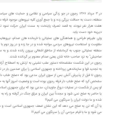
در 3 مرداد 1367 رجوی در جو زدگی سیاسی و نظامی و حمایت های
منطقه، دست به حماقت بزرگی زده و با جمع آوری کلیه نیروهای موجود فرقه در
هفت هزار نفر نبودند به قصد تصرف پایتخت به سمت ایران حرکت نمود تا شا
دیرینه خود دست یابد.
ولی علیرغم طراحی و هماهنگی های عملیاتی با فرمانده هان صدام، نیروهایش
مقاومت و استقامت نیرو‌های مردمی مواجه شده و در جا زده و در روز دوم با
منطقه عملیاتی جنوب به کرمانشاه از مناطق اشغالی بیرون رانده شدند و به 
صاحبش” به نزد صاحب خانه شان یعنی صدام معدوم بر گردانده شدند.
رجوی در این شکست مفتضحانه دستور عقب نشینی به ارتش به اصطلاح آزادی ب
به تجدید قوا و سازماندهی پرداخته و جمهوری اسلامی را برای صدمین بار در 
رجوی تا قبل از پذیرش آتش بس از سوی ایران مدعی بود که «صلح طناب دار 
مشخص کرد که صلح طناب دار فرقه رجوی بوده است و وضعیت امروز آنها به خ
او پس از شکست در عملیات دروغ جاویدان، مدعی بود که برای جمهوری اسلام
یا حاضر به صلح نمی شود و مجدداً بین ایران و عراق جنگ در گرفته و راه ب
شده و ما دولت ایران را سرنگون می کنیم!!!
یا آن که تن به صلح می دهد که این نشان ضعف جمهوری اسلامی است و مجبور
می شود و ما با قیام مردمی آن را سرنگون می کنیم.!!!