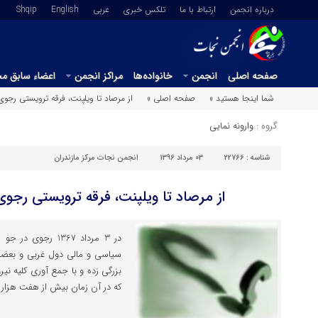
درباره انجمن
ارتباط با ما
تلکس خبری
عربي
English
Shqip
صفحه اصلی
انجمن
خانواده‌ها
مراکز انجمن
اعضاء سابق م
شما اینجا هستید »
صفحه اصلی »
از مرصاد تا ویلپنت، فرقه ترویستی ر
گروه :
وارونه نمایی
شناسه :
22766
03 مرداد 1396
انجمن نجات مرکز مازندران
از مرصاد تا ویلپنت، فرقه ترویستی ر
در 3 مرداد 1367 ر
سیاسی و مالی دول غربی و بعض
بزرگی زده و با جمع آوری کلیه نی
که در آن زمان بیش از هفت هزار ن