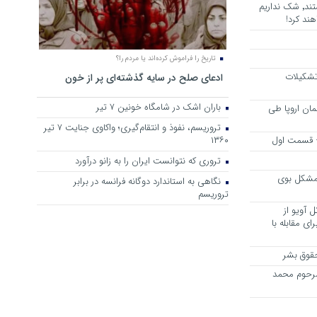
هرجا خشن ترین دشمنان ایران هستند٬ شک نداریم
ند کرد!
تاریخ را فراموش کرده‌اند یا مردم را؟
 تشکیلات
ادعای صلح در سایه گذشته‌ای پر از خون
باران اشک در شامگاه خونین 7 تیر
مان اروپا طی
تروریسم، نفوذ و انتقام‌گیری؛ واکاوی جنایت ۷ تیر
 – قسمت اول
۱۳۶۰
تروری که نتوانست ایران را به زانو درآورد
مشکل بوی
نگاهی به استاندارد دوگانه فرانسه در برابر
تروریسم
 آویو از
ی مقابله با
قوق بشر
مرحوم محمد