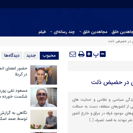
جاهدین خلق
مجاهدین خلق
چند رسانه‌ای
فیلم
جوی در حضیض ذلت
پ
محبوب
جدید
دیدگاه‌ها
حضور اعضای انج
در کربلا
جوی در حضیض ذلت
مسعود تقی پوریا
شکست خورده م
جوی در جو زدگی سیاسی و نظامی و حمایت های
ی از کشورهای منطقه، دست به حماقت
نگاهی به گزارش
روهای موجود فرقه در عراق و خارج کشور
توسط صمد اسکن
فر نبودند به قصد تصرف […]