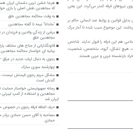
وی نیروهای فرقه کمتر می‌گردد. این یعنی
که مجاهدین نقش اصلی را بازی خواه
به وقت محاکمه مجاهدین خلق
انی بدلیل قوانین و روابط ضد انسانی حاکم بر
“ماندانا” نیمه نا گفته مجاهدین
ی‌باشند. این موضوع سبب شده تا آمار مرگ
برشی از زندگی والدین و فرزندان در
مجاهدین خلق
لامی هم این فرقه را قبول ندارند. شاخص
قانونگذارانی از جناح های مختلف پارل
آنهاست، هیچ تشکل، گروه، متخصص، شخصیت
بیانیه ای خواستار محاکمه مجاهدین
افراد بازنشسته غربی و عربی هستند.
رجوی به دنبال ارباب جدید در عراق
چهارشنبه سوری مبارک
مشکل مریم رجوی قیمتش نیست، 
گندش است
رسانه صهیونیستی خواستار حمایت تل
مجاهدین و استفاده از کمپ لیبرتی برا
ایران شد
حرف اضافه فرقه رجوی در خصوص ح
مصاحبه با آقای حسن حمادی برادر 
حمادی