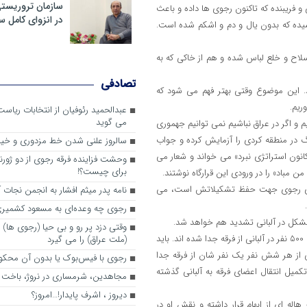
سازمان تروریست
 و فریبنده که تاکنون رجوی ها داده و باعث
در انزوای کامل 
یده که بدون یال و دم و اشکم شده است.
اح و خلع لباس شده و هم از خاکی که به
تصادفی
اند. این موضوع وقتی بهتر فهم می شود که
ریم.
عبدالحمید رئوفیان از انتخابات ریا
می گوید
و اگر در عراق نباشیم نمی توانیم جهموری
در منطقه کردی را آزمایش کرده و جواب
سالروز علنی شدن خط مزدوری و خی
انون استراتژی نبرد» می خواند و شعار می
وحشت فزاینده فرقه رجوی از دو ژورنا
برای چیست؟!
 مباد» را در ورودی این قرارگاه نوشتند.
برای رجوی جهت حفظ تشکیلاتش است، می
نامه پدر میثم افشار به انجمن نجات آ
رجوی چه وعده‌ای به مسعود کشمیری 
وقتی دزد پر رو و بی حیا (رجوی ها) 
4- ریزش نیروها از تشکیلات فرقه شدت گرفته است. گفته می شود بین 400 تا 500 نفر در آلبانی از فرقه جدا شده اند. باید
(ملت عراق) را می گیرد
انی کمتر از 3000 نفر بوده و این یعنی از هر شش نفر یک نفر شان از فرقه جدا
رجوی با فیس‌بوک یا بدون آن محکو
میل انتقال اعضای فرقه به آلبانی گذشته
مجاهدین، شرم‎ساری در نروژ، باخت در فرانسه
ديروز ، اشرف پايدار!…امروز؟
 هاله ای از ابهام قرار داشته و نقش او در