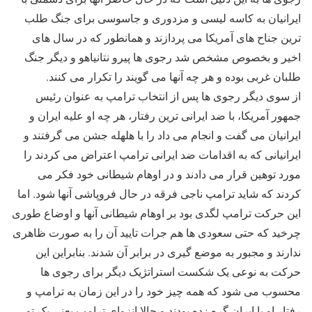
ایرانیان به کاسه لیسی و مزدوری و جاسوسی برای جنگ طلب
ترین جناح های آمریکا می پردازند و همانطور که در سال های
اخیر و بخصوص مشخص شد رجوی ها پیرو نتانیاهو و دیگر جنگ
طلبان غربی بوده و هر چه آنها می گویند را تکرار می کنند.
از سوی دیگر رجوی ها پس از انتخاب ترامپ به عنوان رئیس
جمهور آمریکا، با ضد ایرانی ترین رفتار، هر چه او علیه ایران و
ایرانیان می گفت و انجام می داد را با هلهله جشن می گرفتند و
ایرانیانی که به اقدامات ضد ایرانی ترامپ اعتراض می کردند را
مورد توهین قرار می دادند و در اوهام شیطانی خود فکر می
کردند که شاید ترامپ ناجی فرقه در حال فروپاشی آنها شود. اما
این حرکت ترامپ لگدی بود بر اوهام شیطانی آنها و اوضاع طوری
چرخید که حتی سعودی ها هم جرات تایید آن را به صورت ظاهری
ندارند و مجبور به موضع گیری در برابر آن شدند. بنابراین این
حرکت به نوعی یک شکست استراتژیک دیگر برای رجوی ها
محسوب می شود که همه چیز خود را در این زمان به ترامپ و
رفتار او با ایران گره زده بودند و حالا انزوای ترامپ یعنی یک تو