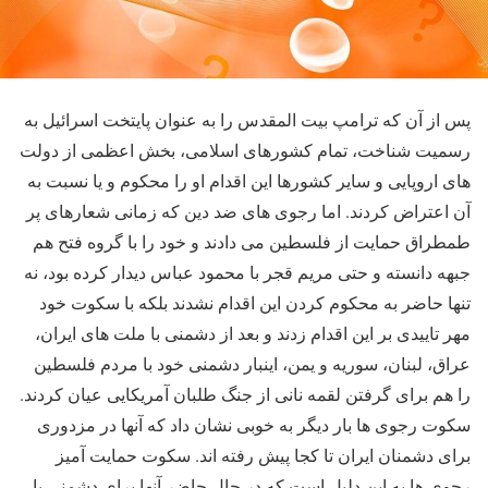
پس از آن که ترامپ بیت المقدس را به عنوان پایتخت اسرائیل به
رسمیت شناخت، تمام کشورهای اسلامی، بخش اعظمی از دولت
های اروپایی و سایر کشورها این اقدام او را محکوم و یا نسبت به
آن اعتراض کردند. اما رجوی های ضد دین که زمانی شعارهای پر
طمطراق حمایت از فلسطین می دادند و خود را با گروه فتح هم
جبهه دانسته و حتی مریم قجر با محمود عباس دیدار کرده بود، نه
تنها حاضر به محکوم کردن این اقدام نشدند بلکه با سکوت خود
مهر تاییدی بر این اقدام زدند و بعد از دشمنی با ملت های ایران،
عراق، لبنان، سوریه و یمن، اینبار دشمنی خود با مردم فلسطین
را هم برای گرفتن لقمه نانی از جنگ طلبان آمریکایی عیان کردند.
سکوت رجوی ها بار دیگر به خوبی نشان داد که آنها در مزدوری
برای دشمنان ایران تا کجا پیش رفته اند. سکوت حمایت آمیز
رجوی ها به این دلیل است که در حال حاضر آنها برای دشمنی با