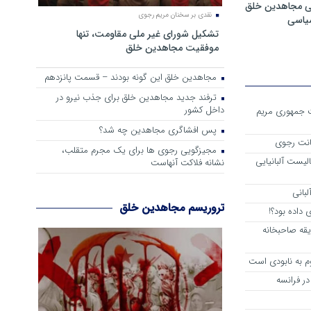
ی مجاهدین خلق
نقدی بر سخنان مریم رجوی
سیاسی
تشکیل شورای غیر ملی مقاومت، تنها
موفقیت مجاهدین خلق
مجاهدین خلق این گونه بودند – قسمت پانزدهم
ترفند جدید مجاهدین خلق برای جذب نیرو در
داخل کشور
ست جمهوری مریم
پس افشاگری مجاهدین چه شد؟
انت رجوی
مجیزگویی رجوی ها برای یک مجرم متقلب،
لیست آلبانیایی
نشانه فلاکت آنهاست
لبانی
تروریسم مجاهدین خلق
داده بود؟!
یقه صاحبخانه
م به نابودی است