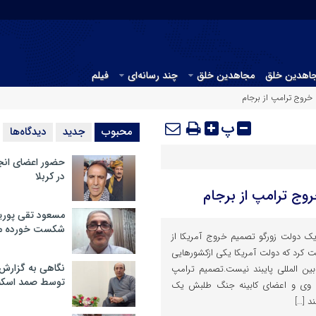
جاهدین خلق
مجاهدین خلق
چند رسانه‌ای
فیلم
 خروج ترامپ از برجام
پ
محبوب
جدید
دیدگاه‌ها
حضور اعضای انج
در کربلا
روج ترامپ از برجام
مسعود تقی پوریا
شکست خورده م
 یک دولت زورگو تصمیم خروج آمریکا از
ثابت کرد که دولت آمریکا یکی ازکشورهایی
نگاهی به گزارش
ین المللی پایبند نیست.تصمیم ترامپ
توسط صمد اسکن
که وی و اعضای کابینه جنگ طلبش یک
د […]