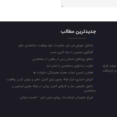
جدیدترین مطالب
تشکیل شورای غیر ملی مقاومت، تنها موفقیت مجاهدین خلق
گفتگوی صمیمی با رضا اکبری نسب
تحقق رویاهای انسانی پس از رهایی از مجاهدین
جات افراد
تفاوت زندانهای مجاهدین با تمام دنیا
 ارتباطات
فعالین انجمن نجات همراه همیشگی خانواده ها
انزوای اجباری؛ ابزار فرقه رجوی برای کنترل ذهن و پنهان کردن واقعیت
تحلیل تطبیقی ساز و کارهای کنترل روانی در فرقه جفری اپستین و
مجاهدین
فروغ جاویدان فرجام یک رویای جنون آمیز – قسمت پایانی