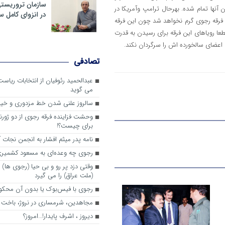
سازمان تروریست
ن آنها تمام شده. بهرحال ترامپ وآمریکا در
در انزوای کامل 
ی فرقه رجوی گرم نخواهد شد چون این فرقه
عا رویاهای این فرقه برای رسیدن به قدرت
 اعضای سالخورده اش را سرگردان نکند.
تصادفی
عبدالحمید رئوفیان از انتخابات ریا
می گوید
سالروز علنی شدن خط مزدوری و خی
وحشت فزاینده فرقه رجوی از دو ژورنا
برای چیست؟!
نامه پدر میثم افشار به انجمن نجات آ
رجوی چه وعده‌ای به مسعود کشمیری 
وقتی دزد پر رو و بی حیا (رجوی ها) 
(ملت عراق) را می گیرد
رجوی با فیس‌بوک یا بدون آن محکو
مجاهدین، شرم‎ساری در نروژ، باخت در فرانسه
ديروز ، اشرف پايدار!…امروز؟