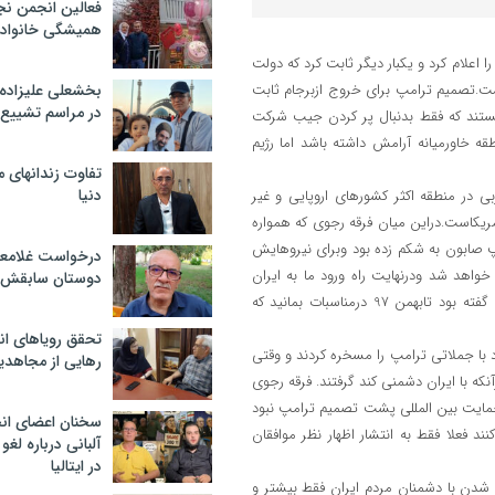
فعالین انجمن نج
همیشگی خانواده
 اعلام کرد و یکبار دیگر ثابت کرد که دولت
یست.تصمیم ترامپ برای خروج ازبرجام ثابت
بخشعلی علیزاده 
در مراسم تشییع 
ستند که فقط بدنبال پر کردن جیب شرکت
 خاورمیانه آرامش داشته باشد اما رژیم
تفاوت زندانهای م
دنیا
 در منطقه اکثر کشورهای اروپایی و غیر
ریکاست.دراین میان فرقه رجوی که همواره
پ صابون به شکم زده بود وبرای نیروهایش
درخواست غلامعلی
خواهد شد ودرنهایت راه ورود ما به ایران
دوستان سابقش 
هموارخواهد شد! قبل از این رجوی در پیامی به سالمندان قلعه اش درآلبانی گفته بود تابهمن 97 درمناسبات بمانید که
تحقق رویاهای ان
 با جملاتی ترامپ را مسخره کردند و وقتی
رهایی از مجاهدی
ه با ایران دشمنی کند گرفتند. فرقه رجوی
حمایت بین المللی پشت تصمیم ترامپ نبود
سخنان اعضای ان
 فعلا فقط به انتشار اظهار نظر موافقان
آلبانی درباره لغ
در ایتالیا
شدن با دشمنان مردم ایران فقط بیشتر و