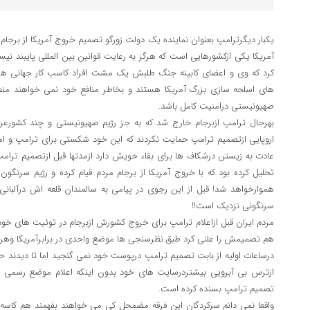
یکبار دیگرترامپ بعنوان نماینده یک دولت زورگو تصمیم خروج آمریکا از برجام را
آمریکا یکی ازکشورهایی است که هرگز به رعایت قوانین بین المللی پایبند ن
کرد که وی و اعضای کابینه جنگ طلبش یک مشت افراد کاسب کار جهانی ه
های اسلحه سازی بزرگ آمریکا هستند و بخاطر منافع خود نمی خواهند منطقه
صهیونیستی درامنیت کامل باشد.
بهرحال ترامپ ازبرجام خارج شد که به جز رژیم صهیونیستی و چند کشورعربی
اروپایی ازتصمیم ترامپ حمایت نکردند که این خود شکستی برای ترامپ و ام
عادت به زیستن درشکاف ها برای بقاء خویش دارد ازمدتها قبل ازتصمیم ترام
تحلیل کرده بود که با خروج آمریکا از برجام مردم قیام کرده و رژیم سرنگون 
سرنگونی نزدیک است!!
مردم ایران قبل ازاعلام ترامپ برای خروج کشورش ازبرجام در توئیت های خود
هم تصمیمش را علنی کرد طبق نظرسنجی ها موضع واحدی در برابرآمریکا وهرآنک
درساعات اولیه از بابت تصمیم ترامپ درپوست خود نمی گنجید اما تا دیدند 
ازترس بی آبرویی بیشتردرسایت های خود بدون اینکه اعلام موضع رسمی کنند
تصمیم ترامپ بسنده کرده است.
واقعا نمی دانم سرکردگان این فرقه مضمحل کی می خواهند بفهمند هم کاسه 