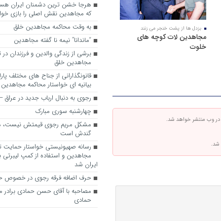
که مجاهدین نقش اصلی را بازی خواه
به وقت محاکمه مجاهدین خلق
بزدل ها از پشت خنجر می زنند
مجاهدین لات کوچه های
“ماندانا” نیمه نا گفته مجاهدین
خلوت
برشی از زندگی والدین و فرزندان در
مجاهدین خلق
قانونگذارانی از جناح های مختلف پارل
بیانیه ای خواستار محاکمه مجاهدین
رجوی به دنبال ارباب جدید در عراق
چهارشنبه سوری مبارک
 در وب منتشر خواهد شد.
مشکل مریم رجوی قیمتش نیست، 
گندش است
 شد.
رسانه صهیونیستی خواستار حمایت تل
مجاهدین و استفاده از کمپ لیبرتی برا
ایران شد
حرف اضافه فرقه رجوی در خصوص ح
مصاحبه با آقای حسن حمادی برادر 
حمادی