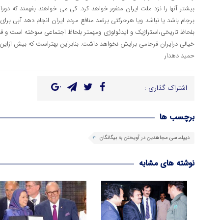
بیشتر آنها را نزد ملت ایران منفور خواهد کرد. کی می خواهند بفهمند که دورا
برجام باشد یا نباشد ویا هرحرکتی برضد منافع مردم ایران انجام دهد آبی برا
بلحاظ تاریخی،استراژیک و ایدئولوژی ومهمتر بلحاظ اجتماعی سوخته است و قط
خیالی درایران فرجامی برایش نخواهد داشت. بنابراین بهتراست که بیش ازاین
حمید دهدار
اشتراک گذاری :
برچسب ها
دیپلماسی مجاهدین در آویختن به بیگانگان
نوشته های مشابه