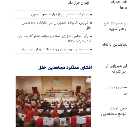
ات همراه
تهران فرار داد
 ها
سرنوشت خلبان پرواز فرار مسعود رجوی
تراژدی خانواده تیموریان در اسارتگاه مجاهدین
و خانواده اش
خلق
رهبر شهید
رأی مجلس شورای اسلامی درباره عدم كفایت بنی
صدر خرداد 1360
جاهدین با تمام
مسعود و مریم رجوی و خانواده یزدان تیموریان
 میرزایی از
افشای عملکرد مجاهدین خلق
در اشرف
سانی پس از
ن
جمن نجات
و تجمع مجاهدین