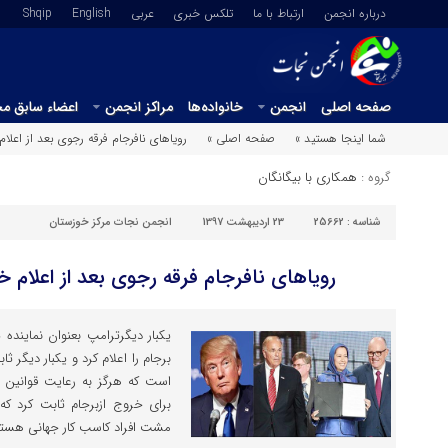
درباره انجمن
ارتباط با ما
تلکس خبری
عربي
English
Shqip
صفحه اصلی
انجمن
خانواده‌ها
مراکز انجمن
اعضاء سابق م
شما اینجا هستید »
صفحه اصلی »
رویاهای نافرجام فرقه رجوی بعد از اعلام
گروه :
همکاری با بیگانگان
شناسه :
25662
23 اردیبهشت 1397
انجمن نجات مرکز خوزستان
رویاهای نافرجام فرقه رجوی بعد از اعلام خ
یکبار دیگرترامپ بعنوان نماینده
برجام را اعلام کرد و یکبار دیگر 
است که هرگز به رعایت قوانین ب
برای خروج ازبرجام ثابت کرد 
مشت افراد کاسب کار جهانی هستن