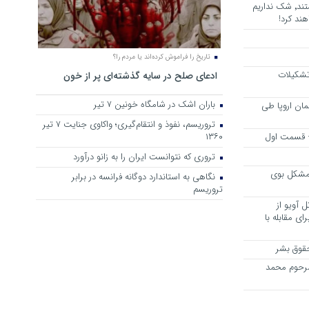
هرجا خشن ترین دشمنان ایران هستند٬ شک نداریم
ند کرد!
تاریخ را فراموش کرده‌اند یا مردم را؟
 تشکیلات
ادعای صلح در سایه گذشته‌ای پر از خون
باران اشک در شامگاه خونین 7 تیر
مان اروپا طی
تروریسم، نفوذ و انتقام‌گیری؛ واکاوی جنایت ۷ تیر
 – قسمت اول
۱۳۶۰
تروری که نتوانست ایران را به زانو درآورد
مشکل بوی
نگاهی به استاندارد دوگانه فرانسه در برابر
تروریسم
 آویو از
ی مقابله با
قوق بشر
مرحوم محمد