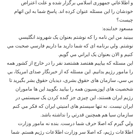
و اطلاعاتي جمهوری اسلامي برگزار شده و علت اعتراض
خودشان را اين مسئله عنوان کرده اند. پاسخ شما به اين اتهام
چيست؟
مسعود خدابنده:
ببينيد من اين نامه را که نوشتم بعنوان يک شهروند انگليسي
نوشتم. ولي برنامه ای که شما داريد ما داريم فارسي صحبت مي
کنيم و الان بعنوان يک ايراني مي گويم.
اين مسئله که بياييم هفتصد هشتصد نفر را در خارج از کشور همه
را مامور رژيم بدانيم. اين مسئله که از خبرنگار صدای امريکا، بي
بي سي، سازمان های حقوق بشری، ديدبان حقوق بشر بگيريد تا
شخصيت های اپوزيسيون همه را بياييد بگوييد اين ها ماموران
رژيم ايران هستند، اين چيزی جز گنده کردن يک سيستمي در
ايران نيست. نه تنها سيستم های امنيتي ايران که فکر مي کنم
سازمان سيا هم همچنين قدرتي را نداشته باشد.
ولي گيرم که اصلا حرف شما درست. بنده نه مامور وزارت
اطلاعات رژيم، که اصلا سر وزارت اطلاعات رژيم هستم. شما