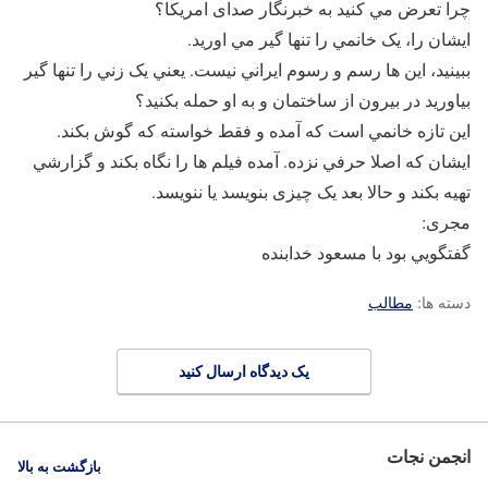
چرا تعرض مي کنيد به خبرنگار صدای امريکا؟
ايشان را، يک خانمي را تنها گير مي اوريد.
ببينيد، اين ها رسم و رسوم ايراني نيست. يعني يک زني را تنها گير
بياوريد در بيرون از ساختمان و به او حمله بکنيد؟
اين تازه خانمي است که آمده و فقط خواسته که گوش بکند.
ايشان که اصلا حرفي نزده. آمده فيلم ها را نگاه بکند و گزارشي
تهيه بکند و حالا بعد يک چيزی بنويسد يا ننويسد.
مجری:
گفتگويي بود با مسعود خدابنده
دسته ها:
مطالب
یک دیدگاه ارسال کنید
انجمن نجات
بازگشت به بالا