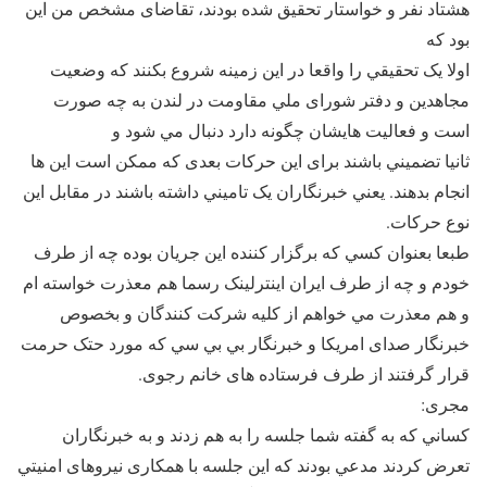
هشتاد نفر و خواستار تحقيق شده بودند، تقاضای مشخص من اين
بود که
اولا يک تحقيقي را واقعا در اين زمينه شروع بکنند که وضعيت
مجاهدين و دفتر شورای ملي مقاومت در لندن به چه صورت
است و فعاليت هايشان چگونه دارد دنبال مي شود و
ثانيا تضميني باشند برای اين حرکات بعدی که ممکن است اين ها
انجام بدهند. يعني خبرنگاران يک تاميني داشته باشند در مقابل اين
نوع حرکات.
طبعا بعنوان کسي که برگزار کننده اين جريان بوده چه از طرف
خودم و چه از طرف ايران اينترلينک رسما هم معذرت خواسته ام
و هم معذرت مي خواهم از کليه شرکت کنندگان و بخصوص
خبرنگار صدای امريکا و خبرنگار بي بي سي که مورد حتک حرمت
قرار گرفتند از طرف فرستاده های خانم رجوی.
مجری:
کساني که به گفته شما جلسه را به هم زدند و به خبرنگاران
تعرض کردند مدعي بودند که اين جلسه با همکاری نيروهای امنيتي