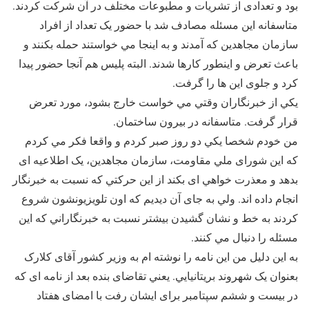
بود و تعدادی از تشريات و مطبوعات مختلف در آن شرکت کردند.
متاسفانه اين مسئله مصادف شد با حضور يک تعداد از افراد
سازمان مجاهدين که آمدند و به اينجا مي خواستند حمله بکنند و
باعث تعرض و اينطور کارها شدند. البته پليس هم آنجا حضور پيدا
کرد و جلوی اين ها را گرفت.
يکي از خبرنگاران وقتي مي خواست خارج بشود، مورد تعرض
قرار گرفت. متاسفانه در بيرون ساختمان.
من خودم شخصا يکي دو روز صبر کردم و واقعا فکر مي کردم
که اين شورای ملي مقاومت، سازمان مجاهدين، يک اطلاعيه ای
بدهد و معذرت خواهي ای بکند از اين حرکتي که نسبت به خبرنگار
انجام داده اند. ولي به جای آن ديديم که اون تلويزيونشون شروع
کردند به خط و نشان گشيدن بيشتر نسبت به خبرنگاراني که اين
مسئله را دنبال مي کنند.
به اين دليل من اين نامه را نوشته ام به وزير کشور آقای کلارک
بعنوان يک شهروند بريتانيايي. يعني تقاضای بنده بعد از نامه ای که
در بيست و ششم سپتامبر برای ايشان رفت با امضای هفتاد