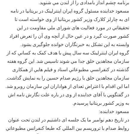
برنامه چشم انداز بامدادی را از لندن مي شنويد.
مسعود خدابنده مسئول گروه ايران اينترلينک در بريتانيا در نامه
ای به چارلز کلارک وزير کشور بريتانيا از وی خواسته است تا
تحقيقاتي در مورد فعاليت های شورای ملي مقاومت در اين
کشور صورت گيرد و در عين حال از آنچه وی آن را تعرض افراد
وابسته به اين تشکل به خبرنگاران خوانده جلوگيری بشود.
گروه ايران اينترلينک سه سال پيش با هدف کمک به کساني که از
سازمان مجاهدين خلق جدا مي شوند تاسيس شد. اين گروه هفته
گذشته در کنفرانسي مطبوعاتي اسناد و فيلم هايي از همکاری
سازمان مجاهدين خلق با رژيم صدام حسين را به نمايش گذاشت.
اما اين اقدام با اعتراض تعدای از هواداران اين سازمان روبرو شد.
در گفتگويي با آقای خدابنده از وی در باره علت نگارش نامه اش
به وزير کشور بريتانيا پرسيدم.
مسعود خدابنده:
در تاريخ دهم نوامبر ما يک جلسه ای داشتيم در لندن تحت عنوان
روابط صدام با تروريسم بين المللي که طبعا کنفرانس مطبوعاتي